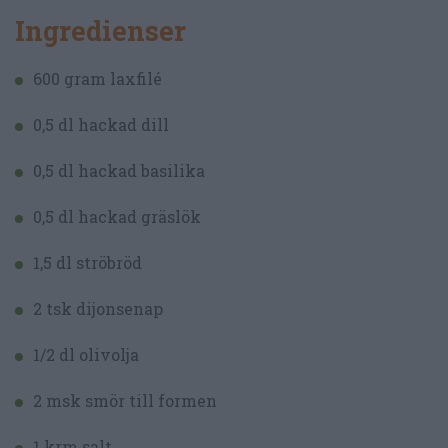
Ingredienser
600 gram laxfilé
0,5 dl hackad dill
0,5 dl hackad basilika
0,5 dl hackad gräslök
1,5 dl ströbröd
2 tsk dijonsenap
1/2 dl olivolja
2 msk smör till formen
1 krm salt