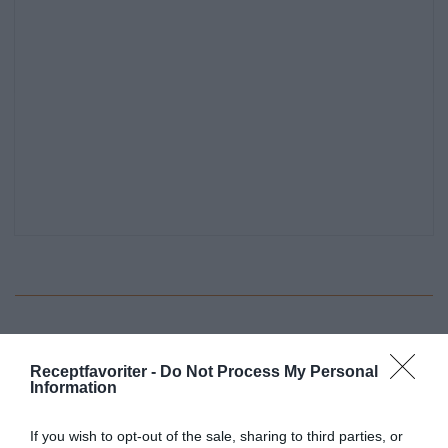
Huvudrätter
Lax
Rotfrukter
Vardag
Receptfavoriter -
Do Not Process My Personal
Svensk mat
Ugnsrätter
Foliepaket
Information
If you wish to opt-out of the sale, sharing to third parties, or
E-mail
Skriv ut