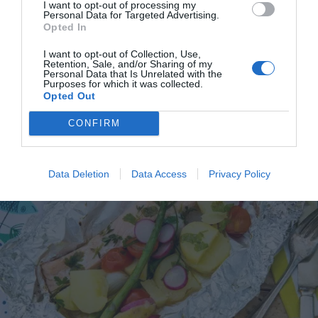
I want to opt-out of processing my
har jag provlagat, skrivit och fotat så att du ska
Personal Data for Targeted Advertising.
Opted In
kunna laga dem med bästa resultat hemma. Läs mer
om mig
.
I want to opt-out of Collection, Use,
Retention, Sale, and/or Sharing of my
Personal Data that Is Unrelated with the
Purposes for which it was collected.
Opted Out
Tillbehör och liknande:
CONFIRM
RECEPT
Data Deletion
Data Access
Privacy Policy