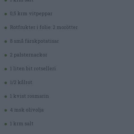
0,5 krm vitpeppar
Rotfrukter i folie: 2 morötter
8 små färskpotatisar
2 palsternackor
1 liten bit rotselleri
1/2 kålrot
1 kvist rosmarin
4 msk olivolja
1 krm salt