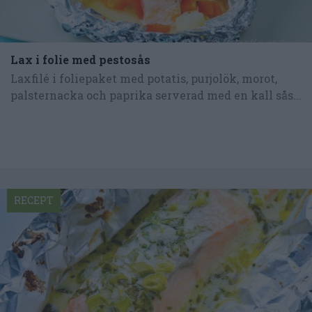
Lax i folie med pestosås
Laxfilé i foliepaket med potatis, purjolök, morot,
palsternacka och paprika serverad med en kall sås...
RECEPT