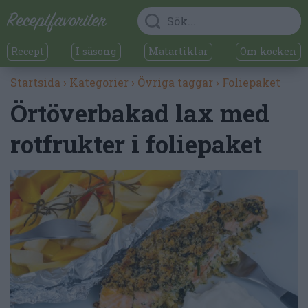
Recept
I säsong
Matartiklar
Om kocken
Startsida
›
Kategorier
›
Övriga taggar
›
Foliepaket
Örtöverbakad lax med
rotfrukter i foliepaket