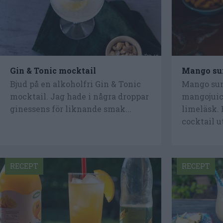
Gin & Tonic mocktail
Mango sun
Bjud på en alkoholfri Gin & Tonic
Mango sun
mocktail. Jag hade i några droppar
mangojuice
ginessens för liknande smak...
limeläsk.
cocktail ut
RECEPT
RECEPT