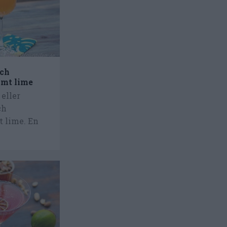
och
amt lime
 eller
ch
t lime. En