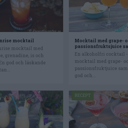
rise mocktail
Mocktail med grape- 
passionsfruktsjuice s
rise mocktail med
En alkoholfri cocktail -
, grenadine, is och
mocktail med grape- o
 En god och läskande
passionsfruktjuice sam
an...
god och...
RECEPT