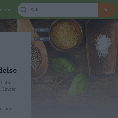
cken
delse
 eller
, Ginger
r som