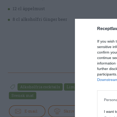
12 cl äppelmust
8 cl alkoholfri Ginger beer
Receptfav
If you wish 
sensitive in
confirm you
continue se
information 
further disc
participants
Downstream 
Alkoholfria cocktails
Lime
Ingefära
Äppl
Svensk mat
Persona
E-mail
Skriv ut
I want t