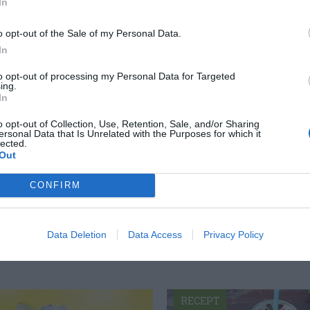
In
o opt-out of the Sale of my Personal Data.
In
to opt-out of processing my Personal Data for Targeted
ing.
In
o opt-out of Collection, Use, Retention, Sale, and/or Sharing
ersonal Data that Is Unrelated with the Purposes for which it
ltidsvetenskap från restauranghögskolan i
lected.
tals olika recept för alla smaker - noviser
Out
ivit och fotat så att du ska kunna laga dem
CONFIRM
Data Deletion
Data Access
Privacy Policy
RECEPT