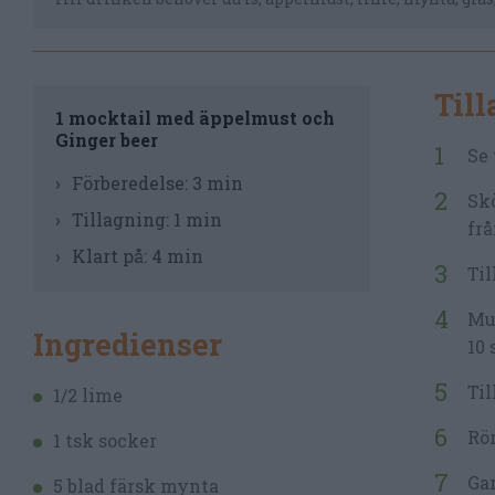
Til
1 mocktail med äppelmust och
Ginger beer
Se 
Förberedelse:
3 min
Skö
Tillagning:
1 min
frå
Klart på:
4 min
Til
Mud
Ingredienser
10 
Til
1/2 lime
Rö
1 tsk socker
Ga
5 blad färsk mynta