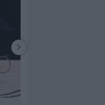
Muddla eller krossa myntablad med socker i botte