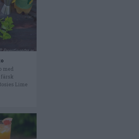
to
to med
 färsk
Rosies Lime