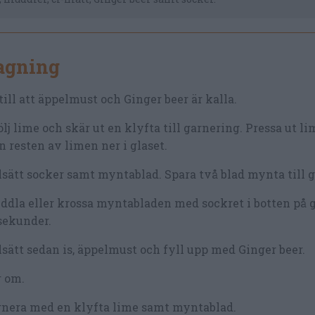
lagning
till att äppelmust och Ginger beer är kalla.
lj lime och skär ut en klyfta till garnering. Pressa ut l
n resten av limen ner i glaset.
lsätt socker samt myntablad. Spara två blad mynta till 
dla eller krossa myntabladen med sockret i botten på gl
sekunder.
lsätt sedan is, äppelmust och fyll upp med Ginger beer.
r om.
rnera med en klyfta lime samt myntablad.