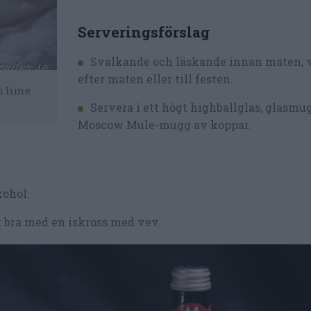
Serveringsförslag
Svalkande och läskande innan maten, v
efter maten eller till festen.
h lime
Servera i ett högt highballglas, glasmug
Moscow Mule-mugg av koppar.
kohol.
det bra med en iskross med vev.