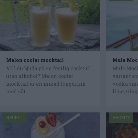
Melon cooler mocktail
Mule Moc
Vill du bjuda på en festlig cocktail
Mule Mockt
utan alkohol? Melon cooler
variant a
mocktail är en mixad longdrink
vodka sma
med söt...
lime, Ginge
RECEPT
RECEPT