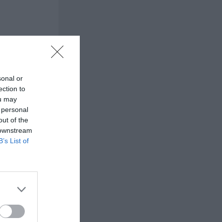
sonal or
ection to
ou may
 personal
out of the
 downstream
B’s List of