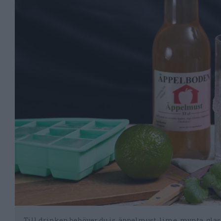
Till drinken behöver du is, äppelmust, lime, mynta, glas