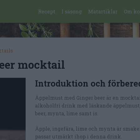
Recept
I säsong
Matartiklar
Om ko
ktails
eer mocktail
Introduktion och förbere
Äppelmust med Ginger beer är en mocktail
alkoholfri drink med läskande äppelmust
beer, mynta, lime samt is.
Äpple, ingefära, lime och mynta är smake
passar utmärkt ihop i denna drink.