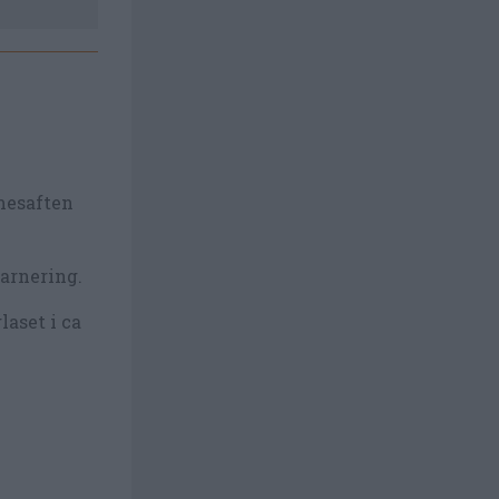
imesaften
garnering.
aset i ca