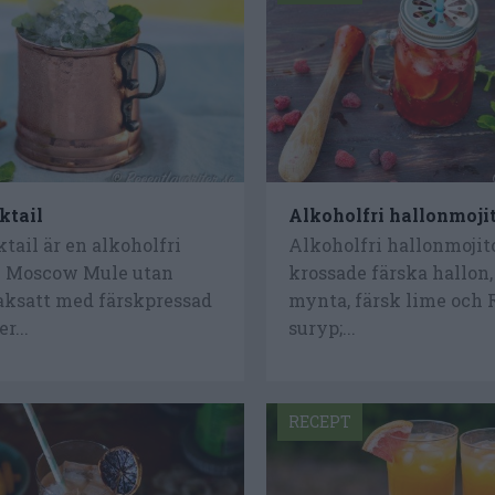
ktail
Alkoholfri hallonmoji
ail är en alkoholfri
Alkoholfri hallonmoji
v Moscow Mule utan
krossade färska hallon,
ksatt med färskpressad
mynta, färsk lime och 
r...
suryp;...
RECEPT