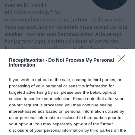
med en fil. kand i
Måltidsvetenskap från
restauranghögskolan i Grythyttan. På denna sida
delar jag med mig av tusentals olika recept för alla
smaker - noviser som hemmakockar. Alla recept
har jag provlagat, skrivit och fotat så att du ska
kunna laga dem med bästa resultat hemma. Läs mer
om mig
.
Receptfavoriter -
Do Not Process My Personal
Information
If you wish to opt-out of the sale, sharing to third parties, or
Tillbehör och liknande:
processing of your personal or sensitive information for
targeted advertising by us, please use the below opt-out
section to confirm your selection. Please note that after your
RECEPT
opt-out request is processed you may continue seeing
interest-based ads based on personal information utilized by
us or personal information disclosed to third parties prior to
your opt-out. You may separately opt-out of the further
disclosure of your personal information by third parties on the