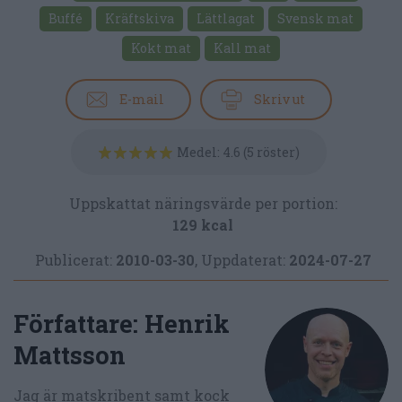
Buffé
Kräftskiva
Lättlagat
Svensk mat
Kokt mat
Kall mat
E-mail
Skriv ut
Medel:
4.6
(
5
röster)
Uppskattat näringsvärde per portion:
129 kcal
Publicerat:
2010-03-30
,
Uppdaterat:
2024-07-27
Författare:
Henrik
Mattsson
Jag är matskribent samt kock