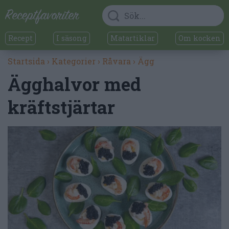
Recept
I säsong
Matartiklar
Om kocken
Startsida
›
Kategorier
›
Råvara
›
Ägg
Ägghalvor med
kräftstjärtar