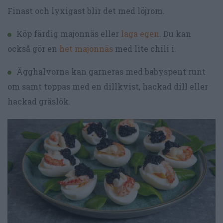
Finast och lyxigast blir det med löjrom.
Köp färdig majonnäs eller
laga egen
. Du kan
också gör en
het majonnäs
med lite chili i.
Ägghalvorna kan garneras med babyspent runt
om samt toppas med en dillkvist, hackad dill eller
hackad gräslök.