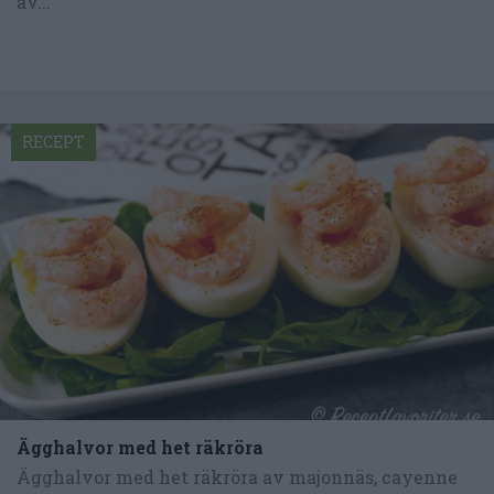
av...
RECEPT
Ägghalvor med het räkröra
Ägghalvor med het räkröra av majonnäs, cayenne