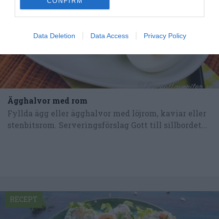
CONFIRM
Data Deletion
Data Access
Privacy Policy
Ägghalvor med rom
Fyllda ägg eller ägghalvor med löjrom, kaviar eller
stenbitsrom. Serveringsförslag Gott till sillbordet...
RECEPT