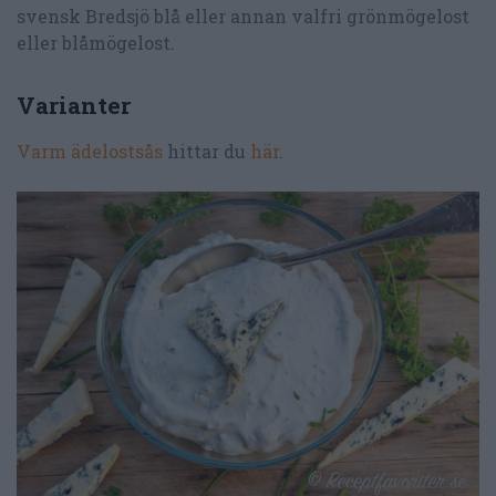
svensk Bredsjö blå eller annan valfri grönmögelost
eller blåmögelost.
Varianter
Varm ädelostsås
hittar du
här
.