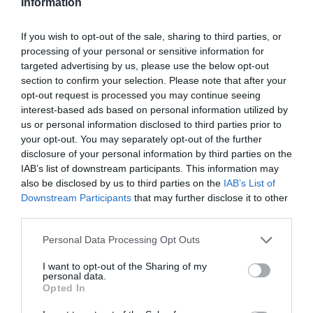
Jag är matskribent samt kock
Information
med en fil. kand i
Måltidsvetenskap från
If you wish to opt-out of the sale, sharing to third parties, or
restauranghögskolan i Grythyttan. På denna sida
processing of your personal or sensitive information for
targeted advertising by us, please use the below opt-out
delar jag med mig av tusentals olika recept för alla
section to confirm your selection. Please note that after your
smaker - noviser som hemmakockar. Alla recept
opt-out request is processed you may continue seeing
har jag provlagat, skrivit och fotat så att du ska
interest-based ads based on personal information utilized by
kunna laga dem med bästa resultat hemma. Läs mer
us or personal information disclosed to third parties prior to
om mig
.
your opt-out. You may separately opt-out of the further
disclosure of your personal information by third parties on the
IAB’s list of downstream participants. This information may
also be disclosed by us to third parties on the
IAB’s List of
Downstream Participants
that may further disclose it to other
Tillbehör och liknande:
third parties.
Personal Data Processing Opt Outs
RECEPT
I want to opt-out of the Sharing of my
personal data.
Opted In