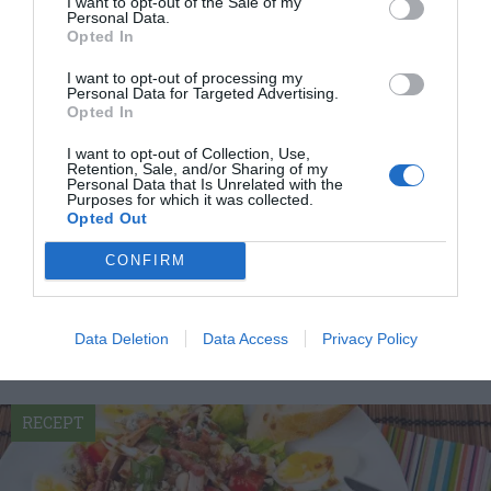
I want to opt-out of the Sale of my
Personal Data.
Opted In
I want to opt-out of processing my
Personal Data for Targeted Advertising.
Opted In
I want to opt-out of Collection, Use,
Retention, Sale, and/or Sharing of my
Personal Data that Is Unrelated with the
Ädelostsås eller Gorgonzolasås
Purposes for which it was collected.
Opted Out
Ädelostsås eller Gorgonzolasås är en mycket enkel
och god sås att laga med salt och fyllig smak av...
CONFIRM
Data Deletion
Data Access
Privacy Policy
RECEPT