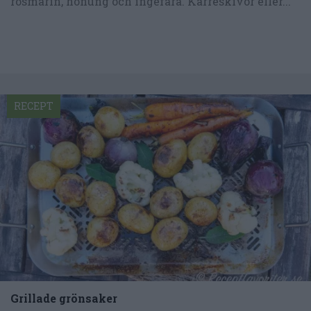
rosmarin, honung och ingefära. Karréskivor eller...
RECEPT
Grillade grönsaker