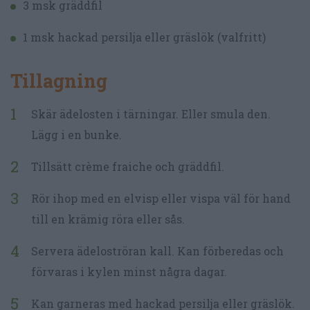
3 msk gräddfil
1 msk hackad persilja eller gräslök (valfritt)
Tillagning
Skär ädelosten i tärningar. Eller smula den.
Lägg i en bunke.
Tillsätt crème fraiche och gräddfil.
Rör ihop med en elvisp eller vispa väl för hand
till en krämig röra eller sås.
Servera ädeloströran kall. Kan förberedas och
förvaras i kylen minst några dagar.
Kan garneras med hackad persilja eller gräslök.