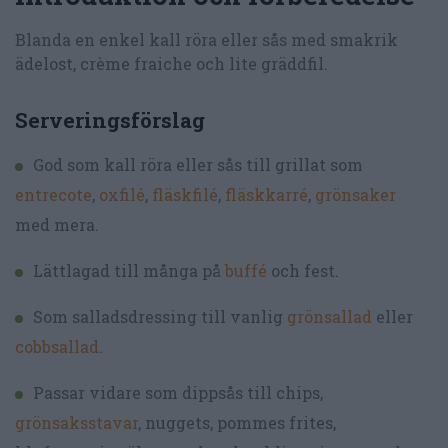
Blanda en enkel kall röra eller sås med smakrik
ädelost, crème fraiche och lite gräddfil.
Serveringsförslag
God som kall röra eller sås till grillat som
entrecote
,
oxfilé
,
fläskfilé
,
fläskkarré
,
grönsaker
med mera.
Lättlagad till många på
buffé
och fest.
Som salladsdressing till vanlig
grönsallad
eller
cobbsallad
.
Passar vidare som dippsås till chips,
grönsaksstavar
, nuggets, pommes frites,