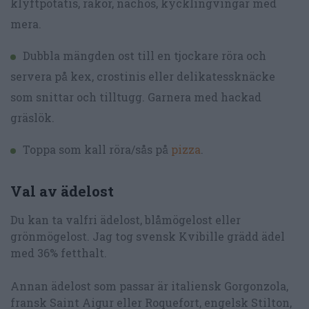
klyftpotatis, räkor, nachos, kycklingvingar med
mera.
Dubbla mängden ost till en tjockare röra och
servera på kex, crostinis eller delikatessknäcke
som snittar och tilltugg. Garnera med hackad
gräslök.
Toppa som kall röra/sås på
pizza
.
Val av ädelost
Du kan ta valfri ädelost, blåmögelost eller
grönmögelost. Jag tog svensk Kvibille grädd ädel
med 36% fetthalt.
Annan ädelost som passar är italiensk Gorgonzola,
fransk Saint Aigur eller Roquefort, engelsk Stilton,