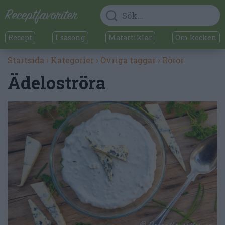
Recept
I säsong
Matartiklar
Om kocken
Startsida
›
Kategorier
›
Övriga taggar
›
Röror
Ädeloströra