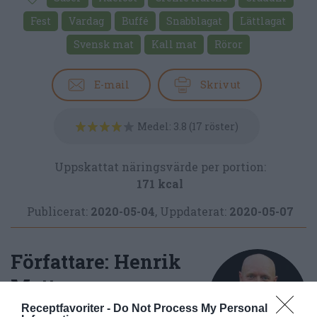
Fest
Vardag
Buffé
Snabblagat
Lättlagat
Svensk mat
Kall mat
Röror
E-mail
Skriv ut
Medel:
3.8
(
17
röster)
Uppskattat näringsvärde per portion:
171 kcal
Publicerat:
2020-05-04
,
Uppdaterat:
2020-05-07
Författare:
Henrik
Mattsson
Receptfavoriter -
Do Not Process My Personal