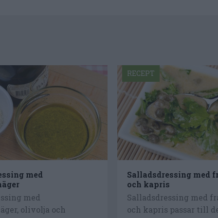
RECEPT
essing med
Salladsdressing med f
näger
och kapris
essing med
Salladsdressing med f
ger, olivolja och
och kapris passar till 