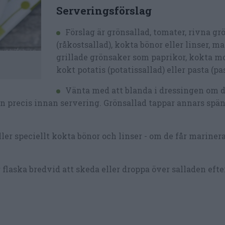
Serveringsförslag
Förslag är grönsallad, tomater, rivna g
(råkostsallad), kokta bönor eller linser, ma
grillade grönsaker som paprikor, kokta mo
kokt potatis (potatissallad) eller pasta (pa
Vänta med att blanda i dressingen om d
en precis innan servering. Grönsallad tappar annars spä
er speciellt kokta bönor och linser - om de får marinera 
er flaska bredvid att skeda eller droppa över salladen eft