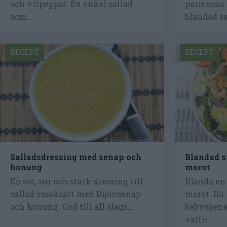
och vitpeppar. En enkel sallad
parmesan b
som...
blandad sa
RECEPT
RECEPT
Salladsdressing med senap och
Blandad s
honung
morot
En söt, sur och stark dressing till
Blanda en
sallad smaksatt med Dijonsenap
morot. Du
och honung. God till all slags...
babyspenat
valfri...