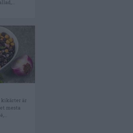
llad,...
kikärter är
det mesta
,...