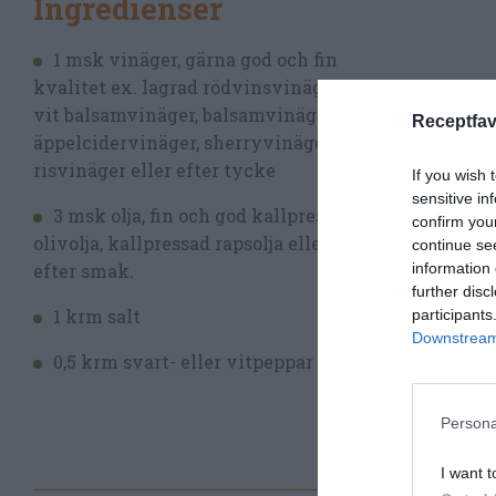
Ingredienser
1 msk vinäger, gärna god och fin
kvalitet ex. lagrad rödvinsvinäger,
vit balsamvinäger, balsamvinäger,
Receptfav
äppelcidervinäger, sherryvinäger,
risvinäger eller efter tycke
If you wish 
sensitive in
3 msk olja, fin och god kallpressad
confirm you
olivolja, kallpressad rapsolja eller
continue se
information 
efter smak.
further disc
1 krm salt
participants
Downstream 
0,5 krm svart- eller vitpeppar
Persona
I want t