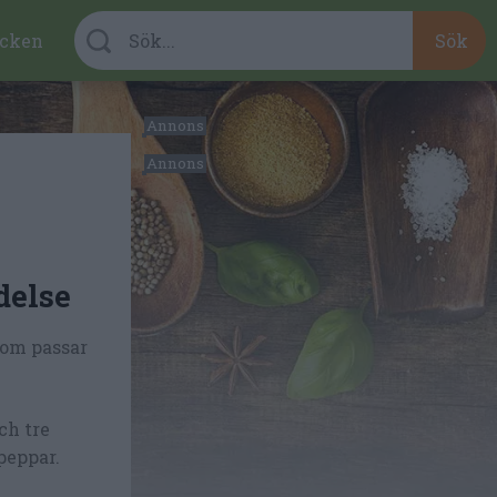
cken
delse
som passar
ch tre
peppar.