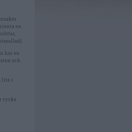
rönsaker
rinera ex.
rötter,
stasallad).
u har en
nsten och
lite i
er tycke