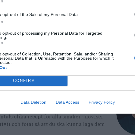
In
gat
Lättlagat
Fransk mat
o opt-out of the Sale of my Personal Data.
In
to opt-out of processing my Personal Data for Targeted
ing.
Medel:
3.6
(
24
röster)
In
o opt-out of Collection, Use, Retention, Sale, and/or Sharing
ersonal Data that Is Unrelated with the Purposes for which it
lected.
Out
CONFIRM
Data Deletion
Data Access
Privacy Policy
ltidsvetenskap från restauranghögskolan i
tals olika recept för alla smaker - noviser
ivit och fotat så att du ska kunna laga dem