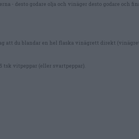
erna - desto godare olja och vinäger desto godare och fin
g att du blandar en hel flaska vinägrett direkt (vinägre
0,5 tsk vitpeppar (eller svartpeppar).