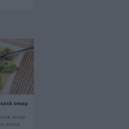
ransk senap
ransk senap
den mesta