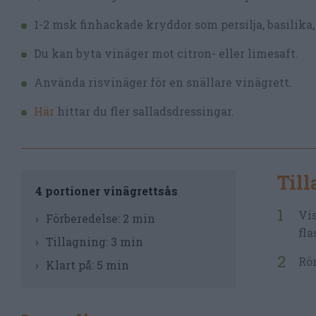
1-2 msk finhackade kryddor som persilja, basilika, g
Du kan byta vinäger mot citron- eller limesaft.
Använda risvinäger för en snällare vinägrett.
Här
hittar du fler salladsdressingar.
Til
4 portioner vinägrettsås
Vis
Förberedelse:
2 min
fla
Tillagning:
3 min
Rör
Klart på:
5 min