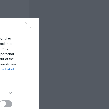
sonal or
ection to
ou may
 personal
out of the
 downstream
B’s List of