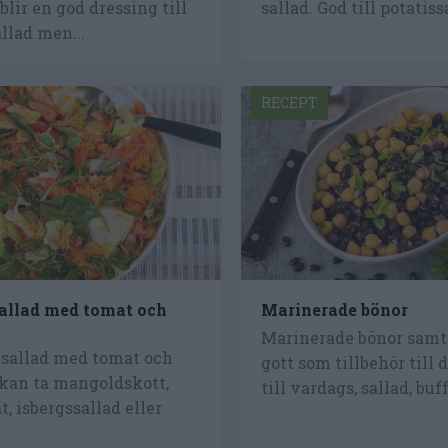
lir en god dressing till
sallad. God till potatissa
llad men...
RECEPT
allad med tomat och
Marinerade bönor
Marinerade bönor samt 
 sallad med tomat och
gott som tillbehör till 
 kan ta mangoldskott,
till vardags, sallad, buffé
, isbergssallad eller