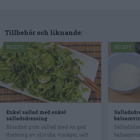
Tillbehör och liknande:
RECEPT
RECEPT
Enkel sallad med enkel
Salladsdr
salladsdressing
balsamvi
Blandad grön sallad med en god
Salladsdr
dressing av olivolja, vinäger, salt
balsamvinä