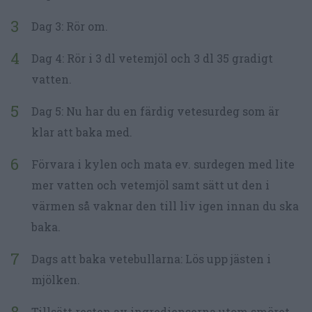
Dag 3: Rör om.
Dag 4: Rör i 3 dl vetemjöl och 3 dl 35 gradigt
vatten.
Dag 5: Nu har du en färdig vetesurdeg som är
klar att baka med.
Förvara i kylen och mata ev. surdegen med lite
mer vatten och vetemjöl samt sätt ut den i
värmen så vaknar den till liv igen innan du ska
baka.
Dags att baka vetebullarna: Lös upp jästen i
mjölken.
Tillsätt resten av ingredienserna utom smöret