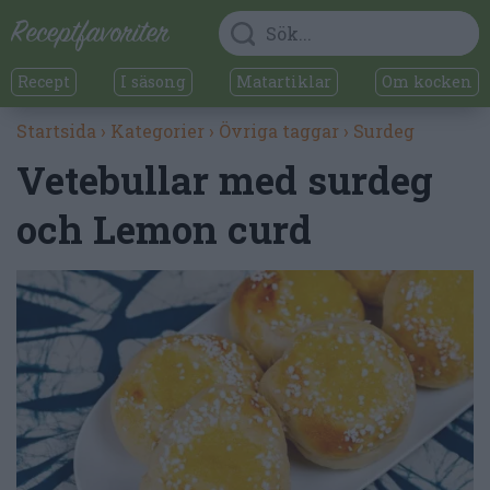
Recept
I säsong
Matartiklar
Om kocken
Startsida
›
Kategorier
›
Övriga taggar
›
Surdeg
Vetebullar med surdeg
och Lemon curd