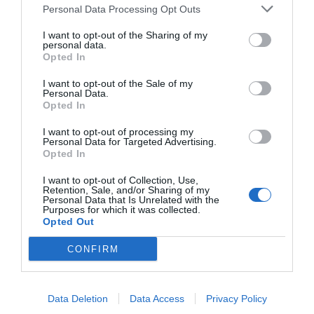
Personal Data Processing Opt Outs
I want to opt-out of the Sharing of my
personal data.
Opted In
I want to opt-out of the Sale of my
Personal Data.
Opted In
I want to opt-out of processing my
Personal Data for Targeted Advertising.
Opted In
Kakor och bakverk
Vetemjöl
Smör
I want to opt-out of Collection, Use,
Citron
Vardag
Buffé
Avancerat
Retention, Sale, and/or Sharing of my
Personal Data that Is Unrelated with the
Svensk mat
Ugnsrätter
Surdeg
Purposes for which it was collected.
Opted Out
E-mail
Skriv ut
CONFIRM
Medel:
4
(
2
röster)
Data Deletion
Data Access
Privacy Policy