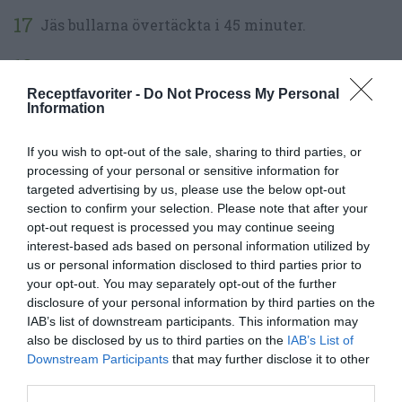
Jäs bullarna övertäckta i 45 minuter.
Sätt ugnen på 225 grader vanlig ugn.
Receptfavoriter -
Do Not Process My Personal
Grädda 1-2 plåtar i taget i mitten av ugnen i 8-10
Information
minuter eller tills de fått fin färg.
If you wish to opt-out of the sale, sharing to third parties, or
processing of your personal or sensitive information for
Ta ut och låt svalna något innan servering. Kan
targeted advertising by us, please use the below opt-out
frysas när de svalnat.
section to confirm your selection. Please note that after your
opt-out request is processed you may continue seeing
interest-based ads based on personal information utilized by
us or personal information disclosed to third parties prior to
your opt-out. You may separately opt-out of the further
disclosure of your personal information by third parties on the
IAB’s list of downstream participants. This information may
also be disclosed by us to third parties on the
IAB’s List of
Downstream Participants
that may further disclose it to other
third parties.