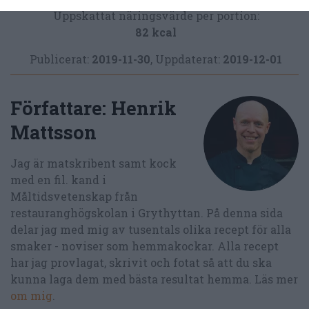
Uppskattat näringsvärde per portion:
82 kcal
Publicerat:
2019-11-30
,
Uppdaterat:
2019-12-01
Författare:
Henrik
Mattsson
Jag är matskribent samt kock
med en fil. kand i
Måltidsvetenskap från
restauranghögskolan i Grythyttan. På denna sida
delar jag med mig av tusentals olika recept för alla
smaker - noviser som hemmakockar. Alla recept
har jag provlagat, skrivit och fotat så att du ska
kunna laga dem med bästa resultat hemma. Läs mer
om mig
.