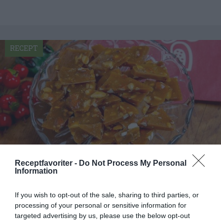
RECEPT
Receptfavoriter -
Do Not Process My Personal
Information
Mandelbräck
If you wish to opt-out of the sale, sharing to third parties, or
Mandelbräck är ett gott julgodis som även passar
processing of your personal or sensitive information for
när som om du gillar kola och mandel. Bräck är en
targeted advertising by us, please use the below opt-out