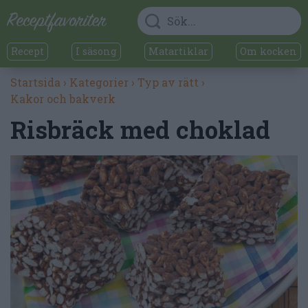
Recept
I säsong
Matartiklar
Om kocken
Startsida
›
Kategorier
›
Typ av rätt
›
Kakor och bakverk
Risbräck med choklad