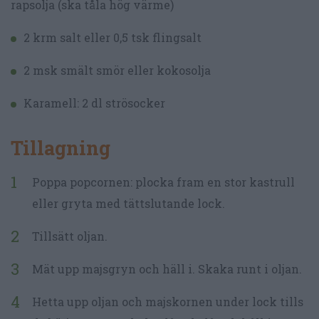
rapsolja (ska tåla hög värme)
2 krm salt eller 0,5 tsk flingsalt
2 msk smält smör eller kokosolja
Karamell: 2 dl strösocker
Tillagning
Poppa popcornen: plocka fram en stor kastrull
eller gryta med tättslutande lock.
Tillsätt oljan.
Mät upp majsgryn och häll i. Skaka runt i oljan.
Hetta upp oljan och majskornen under lock tills