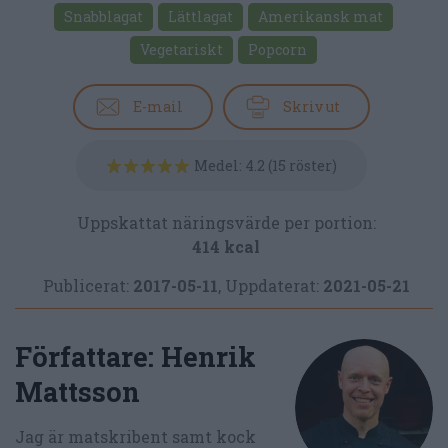
Snabblagat
Lättlagat
Amerikansk mat
Vegetariskt
Popcorn
E-mail
Skriv ut
Medel:
4.2
(
15
röster)
Uppskattat näringsvärde per portion:
414 kcal
Publicerat:
2017-05-11
,
Uppdaterat:
2021-05-21
Författare:
Henrik
Mattsson
Jag är matskribent samt kock