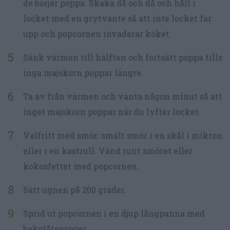
de börjar poppa. Skaka då och då och håll i
locket med en grytvante så att inte locket far
upp och popcornen invaderar köket.
Sänk värmen till hälften och fortsätt poppa tills
inga majskorn poppar längre.
Ta av från värmen och vänta någon minut så att
inget majskorn poppar när du lyfter locket.
Valfritt med smör: smält smör i en skål i mikron
eller i en kastrull. Vänd runt smöret eller
kokosfettet med popcornen.
Sätt ugnen på 200 grader.
Sprid ut popcornen i en djup långpanna med
bakplåtspapper.