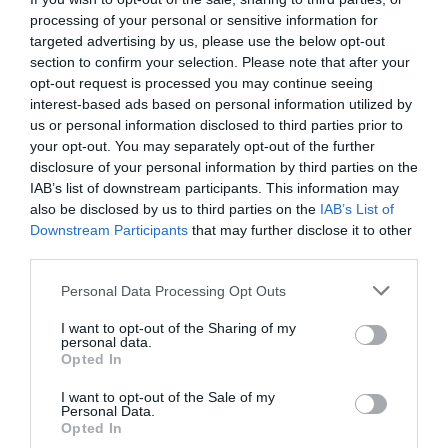
med händerna eller tjuvsmaka - då bränner du
processing of your personal or sensitive information for
targeted advertising by us, please use the below opt-out
dig.
section to confirm your selection. Please note that after your
opt-out request is processed you may continue seeing
Sätt in i mitten av ugnen och värm 10 minuter.
interest-based ads based on personal information utilized by
Ta ut och vänd runt igen och dela popcorn som
us or personal information disclosed to third parties prior to
your opt-out. You may separately opt-out of the further
klibbat ihop samt försök sprida ut karamellen
disclosure of your personal information by third parties on the
jämnt bland popcornen. Värm eventuellt igen
IAB’s list of downstream participants. This information may
also be disclosed by us to third parties on the
IAB’s List of
och blanda tills popcornen har karamell
Downstream Participants
that may further disclose it to other
någorlunda jämnt fördelad.
third parties.
Ta ut och låt karamellpopcornen svalna helt -
Personal Data Processing Opt Outs
minst 10 minuter. Tjuvsmaka ej då de kan vara
I want to opt-out of the Sharing of my
personal data.
riktigt heta även om de stelnat.
Opted In
Lägg upp karamellpopcornen i en skål och
I want to opt-out of the Sale of my
Personal Data.
servera.
Opted In