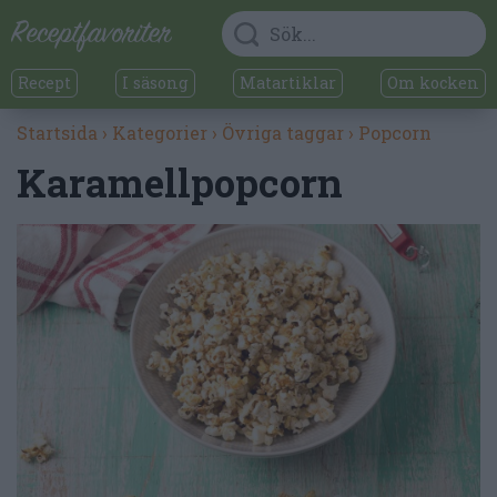
Recept
I säsong
Matartiklar
Om kocken
Startsida
›
Kategorier
›
Övriga taggar
›
Popcorn
Karamellpopcorn