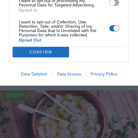
I want to opt-out of processing my
Personal Data for Targeted Advertising.
Opted In
I want to opt-out of Collection, Use,
Retention, Sale, and/or Sharing of my
Personal Data that Is Unrelated with the
Enkla tapas
Purposes for which it was collected.
Opted Out
Tapas finns i många former. Här är recept på enkla
tapas av de vanligaste kombinationerna av
CONFIRM
plockmat...
Data Deletion
Data Access
Privacy Policy
RECEPT