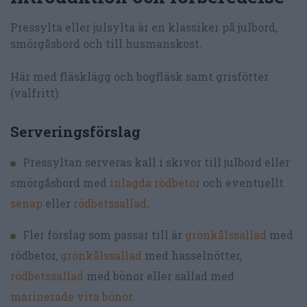
Pressylta eller julsylta är en klassiker på julbord,
smörgåsbord och till husmanskost.
Här med fläsklägg och bogfläsk samt grisfötter
(valfritt).
Serveringsförslag
Pressyltan serveras kall i skivor till julbord eller
smörgåsbord med
inlagda rödbetor
och eventuellt
senap
eller
rödbetssallad
.
Fler förslag som passar till är
grönkålssallad
med
rödbetor,
grönkålssallad
med hasselnötter,
rödbetssallad
med bönor eller sallad med
marinerade vita bönor
.