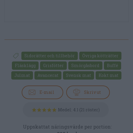
Sidorätter och tillbehör
Övriga kötträtter
Fläsklägg
Grisfötter
Smörgåsbord
Buffé
Julmat
Avancerat
Svensk mat
Kokt mat
E-mail
Skriv ut
Medel:
4.1
(
21
röster)
Uppskattat näringsvärde per portion: