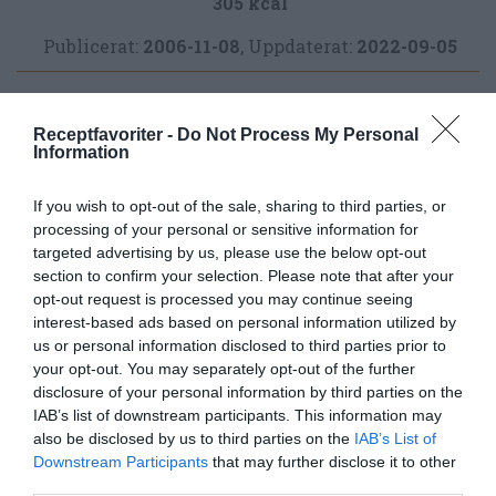
305 kcal
Publicerat:
2006-11-08
,
Uppdaterat:
2022-09-05
Författare:
Henrik
Receptfavoriter -
Do Not Process My Personal
Information
Mattsson
If you wish to opt-out of the sale, sharing to third parties, or
Jag är matskribent samt kock
processing of your personal or sensitive information for
med en fil. kand i
targeted advertising by us, please use the below opt-out
Måltidsvetenskap från
section to confirm your selection. Please note that after your
restauranghögskolan i Grythyttan. På denna sida
opt-out request is processed you may continue seeing
delar jag med mig av tusentals olika recept för alla
interest-based ads based on personal information utilized by
smaker - noviser som hemmakockar. Alla recept
us or personal information disclosed to third parties prior to
your opt-out. You may separately opt-out of the further
har jag provlagat, skrivit och fotat så att du ska
disclosure of your personal information by third parties on the
kunna laga dem med bästa resultat hemma. Läs mer
IAB’s list of downstream participants. This information may
om mig
.
also be disclosed by us to third parties on the
IAB’s List of
Downstream Participants
that may further disclose it to other
third parties.