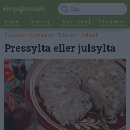
Recept
I säsong
Matartiklar
Om kocken
Startsida
›
Kategorier
›
Tillfälle
›
Julmat
Pressylta eller julsylta