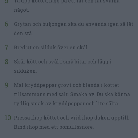
Ta upp köttet, lägg på ett fat och låt svalna
något.
Grytan och buljongen ska du använda igen så låt
den stå.
Bred ut en silduk över en skål.
Skär kött och svål i små bitar och lägg i
silduken.
Mal kryddpeppar grovt och blanda i köttet
tillsammans med salt. Smaka av. Du ska känna
tydlig smak av kryddpeppar och lite sälta.
Pressa ihop köttet och vrid ihop duken upptill.
Bind ihop med ett bomullssnöre.