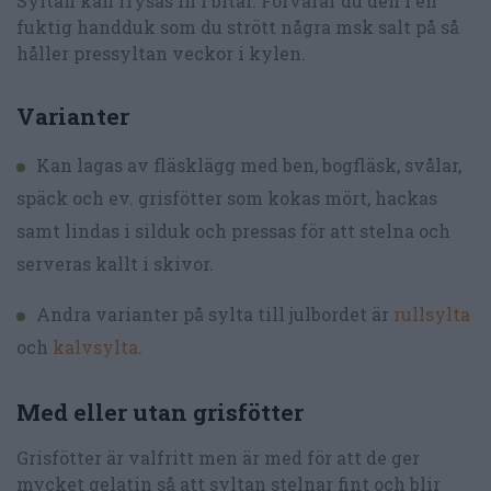
Syltan kan frysas in i bitar. Förvarar du den i en
fuktig handduk som du strött några msk salt på så
håller pressyltan veckor i kylen.
Varianter
Kan lagas av fläsklägg med ben, bogfläsk, svålar,
späck och ev. grisfötter som kokas mört, hackas
samt lindas i silduk och pressas för att stelna och
serveras kallt i skivor.
Andra varianter på sylta till julbordet är
rullsylta
och
kalvsylta
.
Med eller utan grisfötter
Grisfötter är valfritt men är med för att de ger
mycket gelatin så att syltan stelnar fint och blir