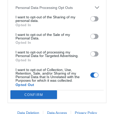
Personal Data Processing Opt Outs
Tillbehör och liknande:
I want to opt-out of the Sharing of my
personal data.
RECEPT
Opted In
I want to opt-out of the Sale of my
Personal Data.
Opted In
I want to opt-out of processing my
Personal Data for Targeted Advertising.
Opted In
I want to opt-out of Collection, Use,
Retention, Sale, and/or Sharing of my
Personal Data that Is Unrelated with the
Purposes for which it was collected.
Opted Out
Kalvsylta
CONFIRM
Kalvsylta är malt finhackat kött av kalv smaksatt
med kryddpeppar, lagerblad och lök. Syltan är...
Data Deletion
Data Access
Privacy Policy