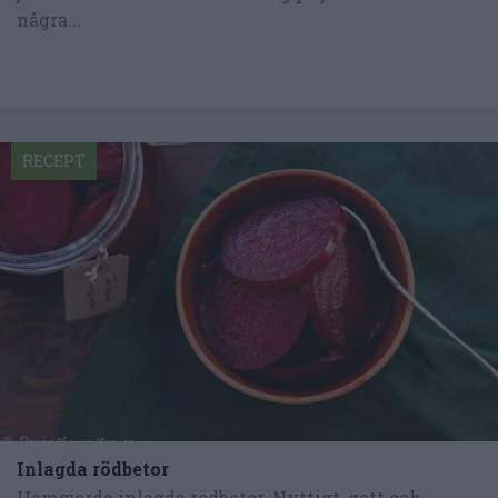
några...
RECEPT
Inlagda rödbetor
Hemgjorda inlagda rödbetor. Nyttigt, gott och