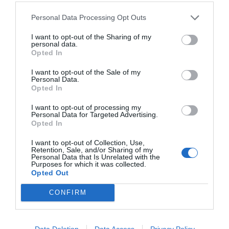
Medel:
3.7
(
152
röster)
Personal Data Processing Opt Outs
I want to opt-out of the Sharing of my
Uppskattat näringsvärde per portion:
personal data.
47 kcal
Opted In
Publicerat:
2007-09-12
,
Uppdaterat:
2024-09-30
I want to opt-out of the Sale of my
Personal Data.
Opted In
Författare:
Henrik
I want to opt-out of processing my
Personal Data for Targeted Advertising.
Mattsson
Opted In
I want to opt-out of Collection, Use,
Jag är matskribent samt kock
Retention, Sale, and/or Sharing of my
Personal Data that Is Unrelated with the
med en fil. kand i
Purposes for which it was collected.
Opted Out
Måltidsvetenskap från
restauranghögskolan i Grythyttan. På denna sida
CONFIRM
delar jag med mig av tusentals olika recept för alla
smaker - noviser som hemmakockar. Alla recept
har jag provlagat, skrivit och fotat så att du ska
Data Deletion
Data Access
Privacy Policy