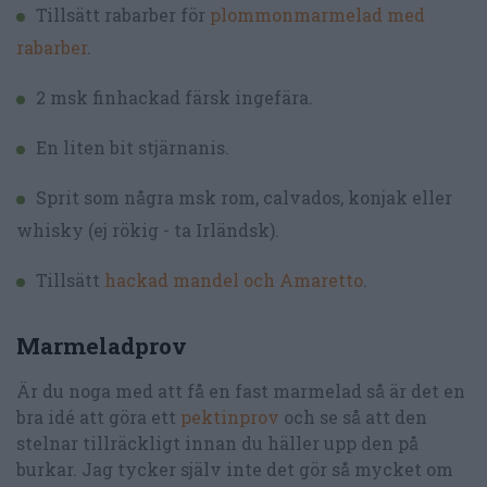
Tillsätt rabarber för
plommonmarmelad med
rabarber
.
2 msk finhackad färsk ingefära.
En liten bit stjärnanis.
Sprit som några msk rom, calvados, konjak eller
whisky (ej rökig - ta Irländsk).
Tillsätt
hackad mandel och Amaretto
.
Marmeladprov
Är du noga med att få en fast marmelad så är det en
bra idé att göra ett
pektinprov
och se så att den
stelnar tillräckligt innan du häller upp den på
burkar. Jag tycker själv inte det gör så mycket om