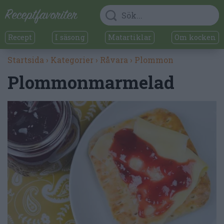
Recept
I säsong
Matartiklar
Om kocken
Startsida
›
Kategorier
›
Råvara
›
Plommon
Plommonmarmelad