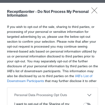
Författare:
Henrik
Receptfavoriter -
Do Not Process My Personal
Information
Mattsson
If you wish to opt-out of the sale, sharing to third parties, or
Jag är matskribent samt kock
processing of your personal or sensitive information for
med en fil. kand i
targeted advertising by us, please use the below opt-out
Måltidsvetenskap från
section to confirm your selection. Please note that after your
restauranghögskolan i Grythyttan. På denna sida
opt-out request is processed you may continue seeing
interest-based ads based on personal information utilized by
delar jag med mig av tusentals olika recept för alla
us or personal information disclosed to third parties prior to
smaker - noviser som hemmakockar. Alla recept
your opt-out. You may separately opt-out of the further
har jag provlagat, skrivit och fotat så att du ska
disclosure of your personal information by third parties on the
kunna laga dem med bästa resultat hemma. Läs mer
IAB’s list of downstream participants. This information may
om mig
.
also be disclosed by us to third parties on the
IAB’s List of
Downstream Participants
that may further disclose it to other
third parties.
Personal Data Processing Opt Outs
Tillbehör och liknande:
I want to opt-out of the Sharing of my