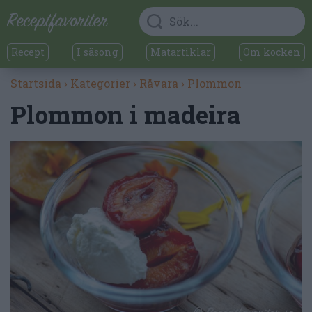
Recept
I säsong
Matartiklar
Om kocken
Startsida
›
Kategorier
›
Råvara
›
Plommon
Plommon i madeira