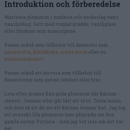
Introduktion och förberedelse
Marinera plommon i madeira och sockerlag samt
vaniljstång. Gott med vispad grädde, vaniljglass
eller färskost som mascarpone.
Passar också som tillbehör till desserter som
pannacotta
,
kladdkaka
,
crème brulé
eller en
plommondessert
.
Passar också att servera som tillbehör till
dessertostar som getost, ädelost eller brie.
Leta efter mogna fina goda plommon där kärnan -
stenen - lossnar eller går lätt att ta ut. Testa innan
och dela så att du ser att kärnan lossnar fint. Jag tog
ett svenskt lila plommon som påminde om den
gamla sorten Victoria - men jag vet inte om det var
det.