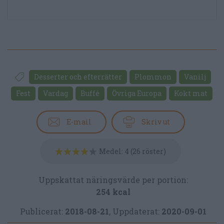
Desserter och efterrätter
Plommon
Vanilj
Fest
Vardag
Buffé
Övriga Europa
Kokt mat
E-mail
Skriv ut
Medel:
4
(
26
röster)
Uppskattat näringsvärde per portion:
254 kcal
Publicerat:
2018-08-21
,
Uppdaterat:
2020-09-01