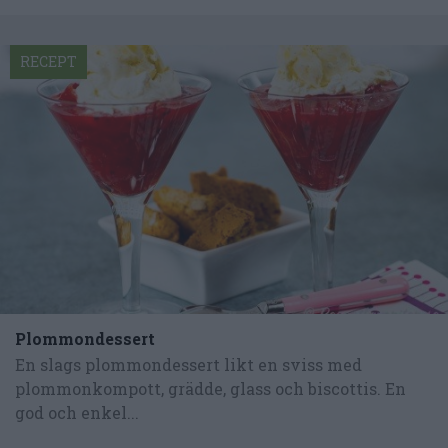
RECEPT
Plommondessert
En slags plommondessert likt en sviss med
plommonkompott, grädde, glass och biscottis. En
god och enkel...