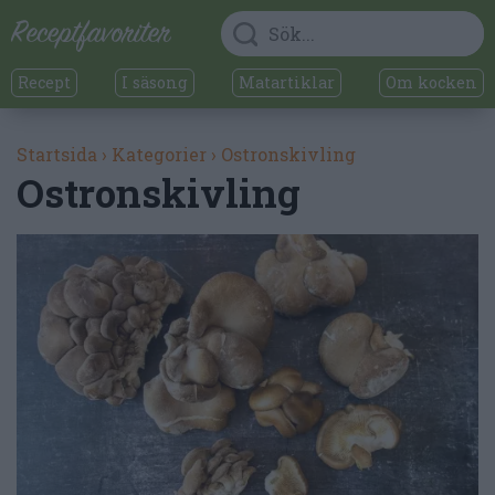
Recept
I säsong
Matartiklar
Om kocken
Startsida
›
Kategorier
›
Ostronskivling
Ostronskivling