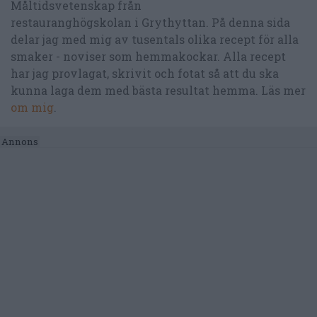
Måltidsvetenskap från
restauranghögskolan i Grythyttan. På denna sida
delar jag med mig av tusentals olika recept för alla
smaker - noviser som hemmakockar. Alla recept
har jag provlagat, skrivit och fotat så att du ska
kunna laga dem med bästa resultat hemma. Läs mer
om mig
.