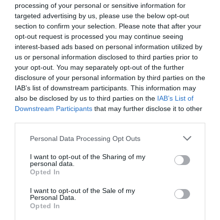
processing of your personal or sensitive information for
targeted advertising by us, please use the below opt-out
section to confirm your selection. Please note that after your
opt-out request is processed you may continue seeing
Svampstuvning
interest-based ads based on personal information utilized by
us or personal information disclosed to third parties prior to
Ett grundrecept på svampstuvning som funkar till
your opt-out. You may separately opt-out of the further
all slags matsvamp. Du kan använda färsk svamp,
disclosure of your personal information by third parties on the
fryst...
IAB’s list of downstream participants. This information may
also be disclosed by us to third parties on the
IAB’s List of
Downstream Participants
that may further disclose it to other
third parties.
Personal Data Processing Opt Outs
RECEPT
I want to opt-out of the Sharing of my
personal data.
Opted In
I want to opt-out of the Sale of my
Personal Data.
Opted In