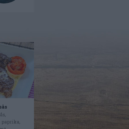
sås
ås,
 paprika,
amt