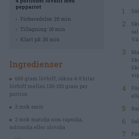
4 portioner lövbiff med
pepparrot
Sät
Förberedelse:
20 min
Skö
Tillagning:
10 min
sal
Klart på:
30 min
Vän
Mar
Ska
Ingredienser
Ska
vin
600 gram lövbiff, räkna 4-8 bitar
lövbiff mellan 130-150 gram per
För
portion
ell
2 msk smör
Ban
2 msk matolja som rapsolja,
Sal
solrosolja eller olivolja
För