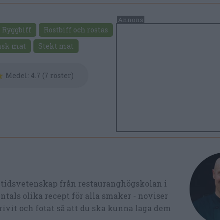
Ryggbiff
Rostbiff och rostas
nsk mat
Stekt mat
Medel:
4.7
(
7
röster)
ltidsvetenskap från restauranghögskolan i
tals olika recept för alla smaker - noviser
ivit och fotat så att du ska kunna laga dem