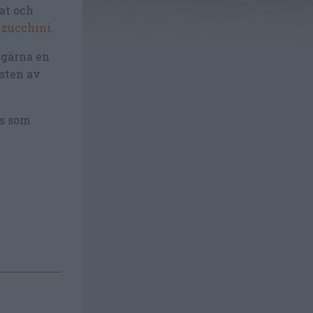
at och
 zucchini
.
 gärna en
sten av
is som