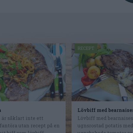
RECEPT
a
Lövbiff med bearnaise
 är såklart inte ett
Lövbiff med bearnaises
efantöra utan recept på en
ugnsrostad potatis med
t biff som lövbiff,...
ugnsbakade tomater s