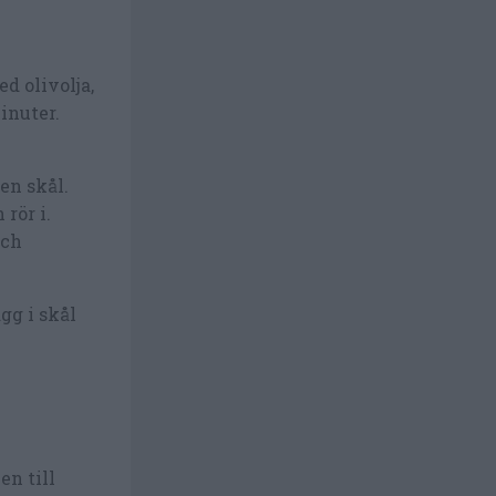
d olivolja,
inuter.
en skål.
rör i.
och
gg i skål
en till