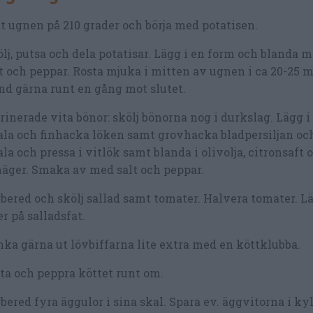
t ugnen på 210 grader och börja med potatisen.
lj, putsa och dela potatisar. Lägg i en form och blanda me
t och peppar. Rosta mjuka i mitten av ugnen i ca 20-25 m
d gärna runt en gång mot slutet.
inerade vita bönor: skölj bönorna nog i durkslag. Lägg i 
la och finhacka löken samt grovhacka bladpersiljan och 
la och pressa i vitlök samt blanda i olivolja, citronsaft 
äger. Smaka av med salt och peppar.
bered och skölj sallad samt tomater. Halvera tomater. Lä
er på salladsfat.
ka gärna ut lövbiffarna lite extra med en köttklubba.
ta och peppra köttet runt om.
bered fyra äggulor i sina skal. Spara ev. äggvitorna i kyl