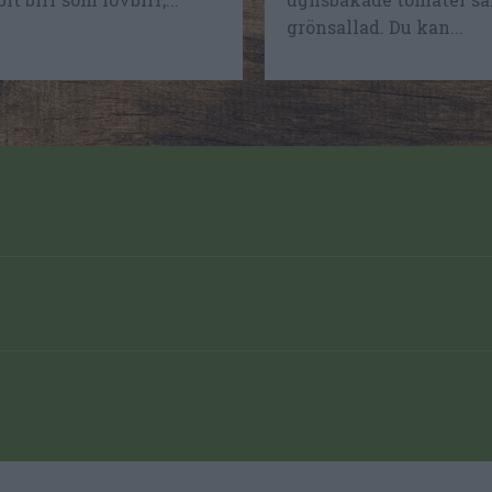
grönsallad. Du kan...