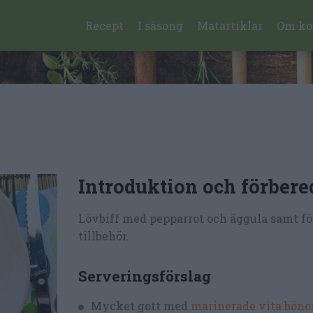
Recept
I säsong
Matartiklar
Om ko
Introduktion och förbere
Lövbiff med pepparrot och äggula samt fö
tillbehör.
Serveringsförslag
Mycket gott med
marinerade vita böno