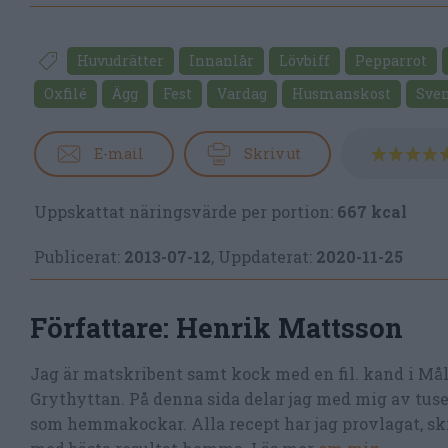
Huvudrätter
Innanlår
Lövbiff
Pepparrot
Oxfilé
Ägg
Fest
Vardag
Husmanskost
Sve
E-mail
Skriv ut
Uppskattat näringsvärde per portion:
667 kcal
Publicerat:
2013-07-12
,
Uppdaterat:
2020-11-25
Författare:
Henrik Mattsson
Jag är matskribent samt kock med en fil. kand i Må
Grythyttan. På denna sida delar jag med mig av tusen
som hemmakockar. Alla recept har jag provlagat, skr