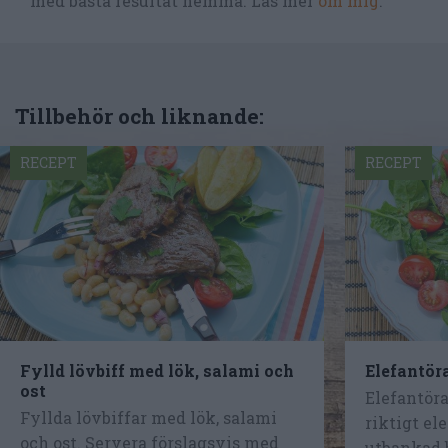
med bästa resultat hemma. Läs mer
om mig
.
Tillbehör och liknande:
RECEPT
RECEPT
Fylld lövbiff med lök, salami och
Elefantör
ost
Elefantöra
Fyllda lövbiffar med lök, salami
riktigt el
och ost. Servera förslagsvis med
utbankad bi