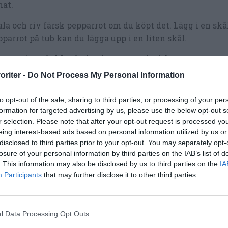
at.
la och riv färsk pepparrot om du köpt det. Lägg i en skål
parrot på tub kan du lägga upp i en liten skål.
 potatisen är klar är det dags att steka köttet.
oriter -
Do Not Process My Personal Information
m en stekpanna och stek 1 - 2 bitar i taget i lite smör oc
 någon minut på varje sida så att de får färg på hög vä
to opt-out of the sale, sharing to third parties, or processing of your per
formation for targeted advertising by us, please use the below opt-out s
g över vid sidan efterhand på tallrik eller fat.
r selection. Please note that after your opt-out request is processed y
eing interest-based ads based on personal information utilized by us or
vera lövbiffarna ex. med en hög pepparrot på mitten (ca
disclosed to third parties prior to your opt-out. You may separately opt-
gjort en grop så att äggulan kan stå med skal eller ligga 
losure of your personal information by third parties on the IAB’s list of
are med grönsallad, tomater, marinerade bönor samt
. This information may also be disclosed by us to third parties on the
IA
ftpotatisen. Garnera ev. med grovhackad bladpersilja.
Participants
that may further disclose it to other third parties.
l Data Processing Opt Outs