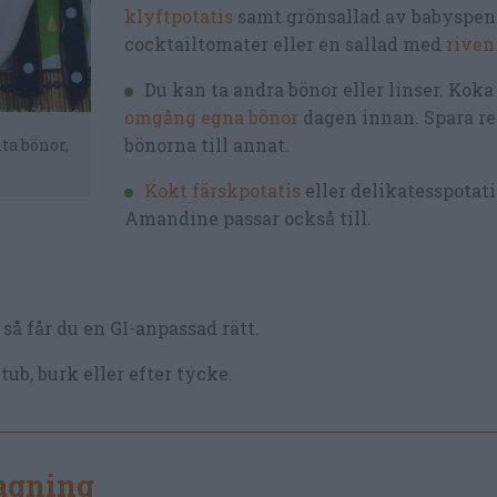
klyftpotatis
samt grönsallad av babyspen
cocktailtomater eller en sallad med
riven
Du kan ta andra bönor eller linser. Koka
omgång egna bönor
dagen innan. Spara re
bönorna till annat.
ta bönor,
Kokt färskpotatis
eller delikatesspotat
Amandine passar också till.
så får du en GI-anpassad rätt.
tub, burk eller efter tycke.
lagning