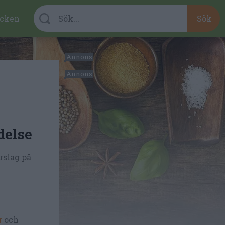
cken
delse
rslag på
r
och