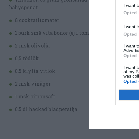
I want t
babyspenat
Opted 
8 cocktailtomater
I want t
1 burk små vita bönor (ej i tomatsås)
Opted 
2 msk olivolja
I want 
Advertis
Opted 
0,5 rödlök
I want t
0,5 klyfta vitlök
of my P
was col
Opted 
2 msk vinäger
1 msk citronsaft
0,5 dl hackad bladpersilja