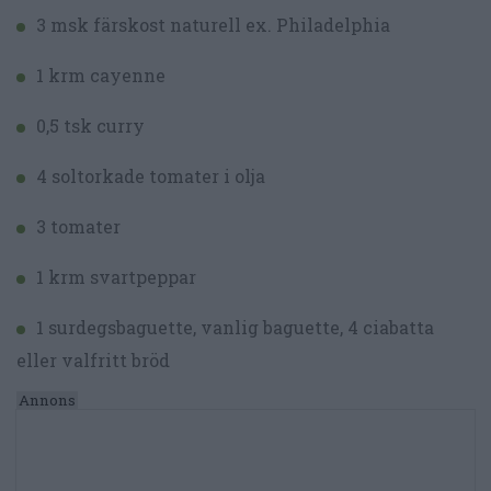
3 msk färskost naturell ex. Philadelphia
1 krm cayenne
0,5 tsk curry
4 soltorkade tomater i olja
3 tomater
1 krm svartpeppar
1 surdegsbaguette, vanlig baguette, 4 ciabatta
eller valfritt bröd