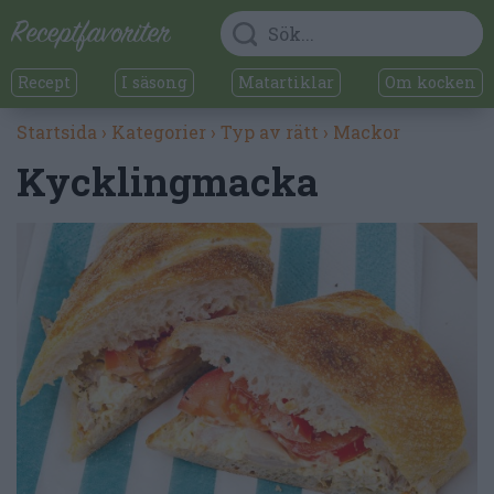
Recept
I säsong
Matartiklar
Om kocken
Startsida
›
Kategorier
›
Typ av rätt
›
Mackor
Kycklingmacka