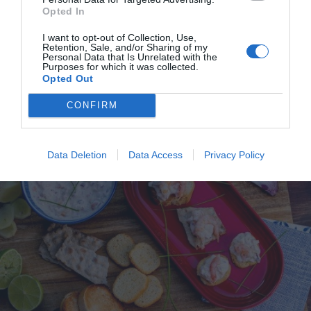
Gratinerad kantarellmacka
Opted In
Gratinerad kantarellmacka med smörstekt bröd
I want to opt-out of Collection, Use,
toppat med stuvade kantareller som gratineras
Retention, Sale, and/or Sharing of my
Personal Data that Is Unrelated with the
med...
Purposes for which it was collected.
Opted Out
CONFIRM
RECEPT
Data Deletion
Data Access
Privacy Policy