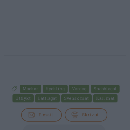
Mackor
Kyckling
Vardag
Snabblagat
Utflykt
Lättlagat
Svensk mat
Kall mat
E-mail
Skriv ut