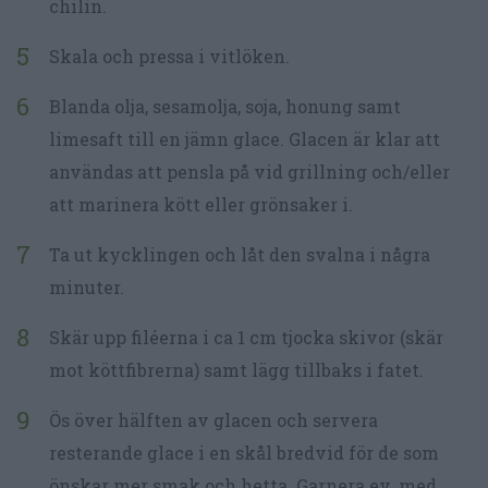
chilin.
Skala och pressa i vitlöken.
Blanda olja, sesamolja, soja, honung samt
limesaft till en jämn glace. Glacen är klar att
användas att pensla på vid grillning och/eller
att marinera kött eller grönsaker i.
Ta ut kycklingen och låt den svalna i några
minuter.
Skär upp filéerna i ca 1 cm tjocka skivor (skär
mot köttfibrerna) samt lägg tillbaks i fatet.
Ös över hälften av glacen och servera
resterande glace i en skål bredvid för de som
önskar mer smak och hetta. Garnera ev. med