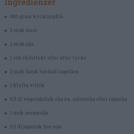
Ingredienser
500 gram kycklingfilé
2 msk smör
2 msk olja
1 röd chilifrukt eller efter tycke
2 msk färsk hackad ingefära
1 klyfta vitlök
0,5 dl vegetabilisk olja ex. solrosolja eller rapsolja
1 msk sesamolja
0,5 dl japansk ljus soja