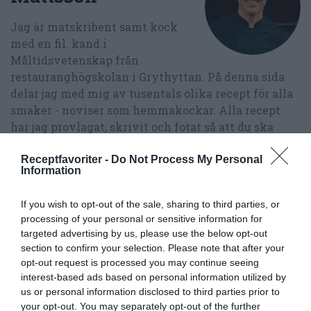
Jag är matskribent samt kock
med en fil. kand i
Måltidsvetenskap från
restauranghögskolan i Grythyttan. På denna sida
delar jag med mig av tusentals olika recept för alla
smaker - noviser som hemmakockar. Alla recept
har jag provlagat, skrivit och fotat så att du ska
kunna laga dem med bästa resultat hemma. Läs mer
om mig
.
Receptfavoriter -
Do Not Process My Personal
Information
If you wish to opt-out of the sale, sharing to third parties, or
processing of your personal or sensitive information for
Tillbehör och liknande:
targeted advertising by us, please use the below opt-out
section to confirm your selection. Please note that after your
opt-out request is processed you may continue seeing
RECEPT
interest-based ads based on personal information utilized by
us or personal information disclosed to third parties prior to
your opt-out. You may separately opt-out of the further