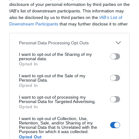
disclosure of your personal information by third parties on the
IAB’s list of downstream participants. This information may
also be disclosed by us to third parties on the
IAB’s List of
Downstream Participants
that may further disclose it to other
third parties.
Personal Data Processing Opt Outs
I want to opt-out of the Sharing of my
personal data.
Opted In
Fylld kycklingfilé med parmaskinka
I want to opt-out of the Sale of my
Kycklingfilé fylld med en röra av basilika,
Personal Data.
soltorkade tomater, färskost och vitlök som steks
Opted In
inlindad...
I want to opt-out of processing my
Personal Data for Targeted Advertising.
Opted In
I want to opt-out of Collection, Use,
Retention, Sale, and/or Sharing of my
Personal Data that Is Unrelated with the
RECEPT
Purposes for which it was collected.
Opted Out