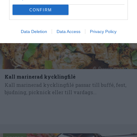
CONFIRM
Data Deletion
Data Access
Privacy Policy
Kall marinerad kycklingfilé
Kall marinerad kycklingfilé passar till buffé, fest,
bjudning, picknick eller till vardags...