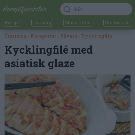
Recept
I säsong
Matartiklar
Om kocken
Startsida
›
Kategorier
›
Råvara
›
Kycklingfilé
Kycklingfilé med
asiatisk glaze