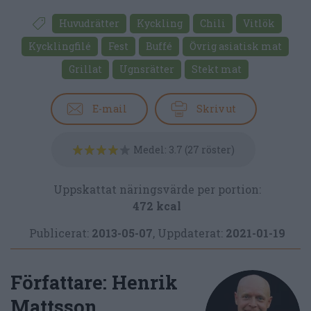
Huvudrätter
Kyckling
Chili
Vitlök
Kycklingfilé
Fest
Buffé
Övrig asiatisk mat
Grillat
Ugnsrätter
Stekt mat
E-mail
Skriv ut
Medel:
3.7
(
27
röster)
Uppskattat näringsvärde per portion:
472 kcal
Publicerat:
2013-05-07
,
Uppdaterat:
2021-01-19
Författare:
Henrik
Mattsson