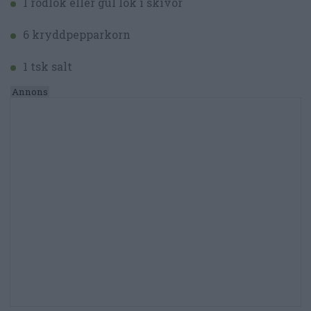
1 rödlök eller gul lök i skivor
6 kryddpepparkorn
1 tsk salt