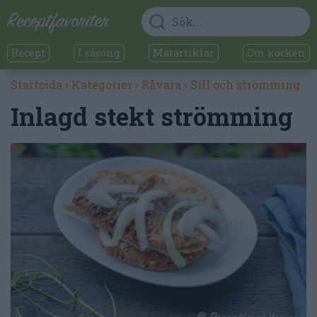
Recept
I säsong
Matartiklar
Om kocken
Startsida
›
Kategorier
›
Råvara
›
Sill och strömming
Inlagd stekt strömming