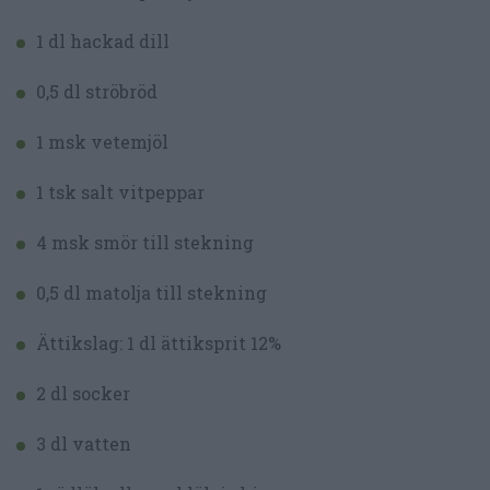
1 dl hackad dill
0,5 dl ströbröd
1 msk vetemjöl
1 tsk salt vitpeppar
4 msk smör till stekning
0,5 dl matolja till stekning
Ättikslag: 1 dl ättiksprit 12%
2 dl socker
3 dl vatten