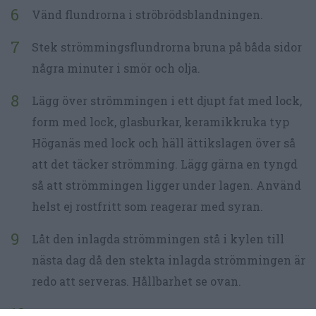
Vänd flundrorna i ströbrödsblandningen.
Stek strömmingsflundrorna bruna på båda sidor
några minuter i smör och olja.
Lägg över strömmingen i ett djupt fat med lock,
form med lock, glasburkar, keramikkruka typ
Höganäs med lock och häll ättikslagen över så
att det täcker strömming. Lägg gärna en tyngd
så att strömmingen ligger under lagen. Använd
helst ej rostfritt som reagerar med syran.
Låt den inlagda strömmingen stå i kylen till
nästa dag då den stekta inlagda strömmingen är
redo att serveras. Hållbarhet se ovan.
Servera gärna strömmingen med skivad gul lök