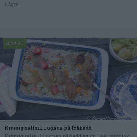
några...
RECEPT
Krämig saltsill i ugnen på lökbädd
Krämig saltsill i ugnen på bädd av gul lök, purjolök