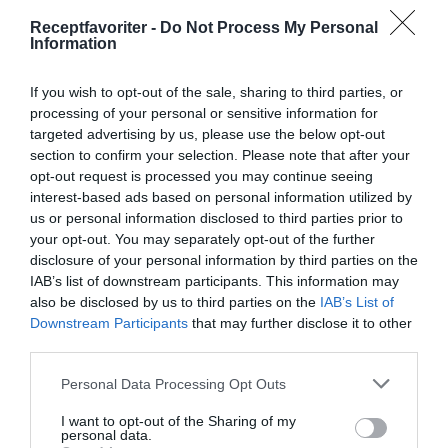
som du blandat med några krm salt samt några
Receptfavoriter -
Do Not Process My Personal
Information
msk lag från strömmingen. Låt marinera ca en
kvart och servera till strömmingen.
If you wish to opt-out of the sale, sharing to third parties, or
processing of your personal or sensitive information for
targeted advertising by us, please use the below opt-out
section to confirm your selection. Please note that after your
opt-out request is processed you may continue seeing
interest-based ads based on personal information utilized by
us or personal information disclosed to third parties prior to
your opt-out. You may separately opt-out of the further
disclosure of your personal information by third parties on the
IAB’s list of downstream participants. This information may
also be disclosed by us to third parties on the
IAB’s List of
Downstream Participants
that may further disclose it to other
third parties.
Personal Data Processing Opt Outs
I want to opt-out of the Sharing of my
personal data.