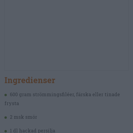
Ingredienser
600 gram strömmingsfiléer, färska eller tinade
frysta
2 msk smör
1 dl hackad persilja