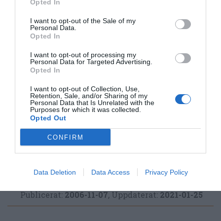
Opted In
I want to opt-out of the Sale of my
Personal Data.
Opted In
Inläggningar
Fisk
Sill och strömming
I want to opt-out of processing my
Vardag
Midsommar
Påsk
Julmat
Personal Data for Targeted Advertising.
Opted In
Avancerat
Svensk mat
Stekt mat
Kall mat
I want to opt-out of Collection, Use,
Retention, Sale, and/or Sharing of my
Personal Data that Is Unrelated with the
E-mail
Skriv ut
Purposes for which it was collected.
Opted Out
Medel:
3.6
(
29
röster)
CONFIRM
Uppskattat näringsvärde per portion:
Data Deletion
Data Access
Privacy Policy
311 kcal
Publicerat:
2006-11-07
,
Uppdaterat:
2021-01-25