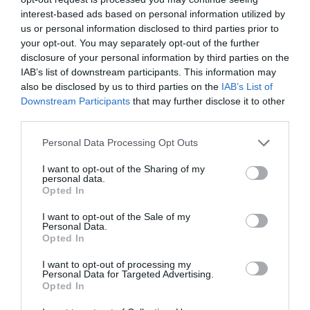
interest-based ads based on personal information utilized by
Publicerat:
2009-06-02
,
Uppdaterat:
2019-08-26
us or personal information disclosed to third parties prior to
your opt-out. You may separately opt-out of the further
disclosure of your personal information by third parties on the
Författare:
Henrik
IAB’s list of downstream participants. This information may
Mattsson
also be disclosed by us to third parties on the
IAB’s List of
Downstream Participants
that may further disclose it to other
third parties.
Jag är matskribent samt kock
med en fil. kand i
Personal Data Processing Opt Outs
Måltidsvetenskap från
I want to opt-out of the Sharing of my
restauranghögskolan i Grythyttan. På denna sida
personal data.
delar jag med mig av tusentals olika recept för alla
Opted In
smaker - noviser som hemmakockar. Alla recept
I want to opt-out of the Sale of my
har jag provlagat, skrivit och fotat så att du ska
Personal Data.
kunna laga dem med bästa resultat hemma. Läs mer
Opted In
om mig
.
I want to opt-out of processing my
Personal Data for Targeted Advertising.
Opted In