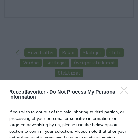
Huvudrätter
Räkor
Skaldjur
Chili
Vardag
Lättlagat
Övrig asiatisk mat
Stekt mat
E-mail
Skriv ut
Receptfavoriter -
Do Not Process My Personal
Information
Medel:
3.5
(
51
röster)
If you wish to opt-out of the sale, sharing to third parties, or
processing of your personal or sensitive information for
targeted advertising by us, please use the below opt-out
Uppskattat näringsvärde per portion:
section to confirm your selection. Please note that after your
324 kcal
opt-out request is processed you may continue seeing