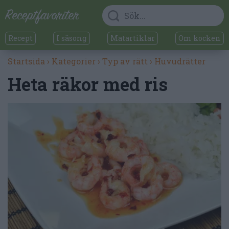
Recept
I säsong
Matartiklar
Om kocken
Startsida
›
Kategorier
›
Typ av rätt
›
Huvudrätter
Heta räkor med ris