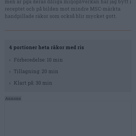
men är pga deras dåliga miljöpåverkan har jag bytt i
receptet och på bilden mot mindre MSC-märkta
handpillade räkor som också blir mycket gott.
4 portioner heta räkor med ris
Förberedelse:
10 min
Tillagning:
20 min
Klart på:
30 min