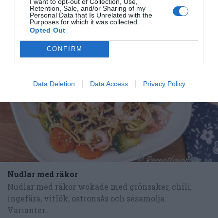
I want to opt-out of Collection, Use,
Tillbehör och liknande:
Retention, Sale, and/or Sharing of my
Personal Data that Is Unrelated with the
Purposes for which it was collected.
Opted Out
RECEPT
CONFIRM
Data Deletion
Data Access
Privacy Policy
Nudlar med räkor
Nudlar med räkor wokade med grönsaker, chili,
ingefära, vitlök, ostronsås och sesamolja.
Varianter...