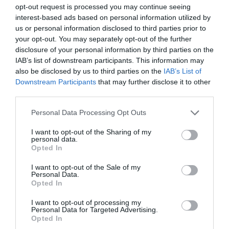
opt-out request is processed you may continue seeing
interest-based ads based on personal information utilized by
us or personal information disclosed to third parties prior to
your opt-out. You may separately opt-out of the further
disclosure of your personal information by third parties on the
Enkel smörkräm
IAB’s list of downstream participants. This information may
En lättlagad smörkräm du helt enkelt rör ihop av
also be disclosed by us to third parties on the
IAB’s List of
Downstream Participants
that may further disclose it to other
mjukt smör, socker, vaniljsocker och en äggula...
third parties.
Personal Data Processing Opt Outs
I want to opt-out of the Sharing of my
personal data.
Opted In
RECEPT
I want to opt-out of the Sale of my
Personal Data.
Opted In
I want to opt-out of processing my
Personal Data for Targeted Advertising.
Opted In