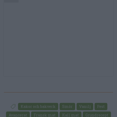
Kakor och bakverk
Smör
Vanilj
Fest
Avancerat
Fransk mat
Kall mat
Grundrecept