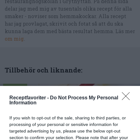
restauranghögskolan i Grythyttan. På denna sida
delar jag med mig av tusentals olika recept för alla
smaker - noviser som hemmakockar. Alla recept
har jag provlagat, skrivit och fotat så att du ska
kunna laga dem med bästa resultat hemma. Läs mer
om mig
.
Tillbehör och liknande:
RECEPT
Receptfavoriter -
Do Not Process My Personal
Information
If you wish to opt-out of the sale, sharing to third parties, or
processing of your personal or sensitive information for
targeted advertising by us, please use the below opt-out
section to confirm your selection. Please note that after your