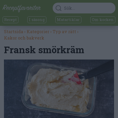
Recept
I säsong
Matartiklar
Om kocken
Startsida
›
Kategorier
›
Typ av rätt
›
Kakor och bakverk
Fransk smörkräm