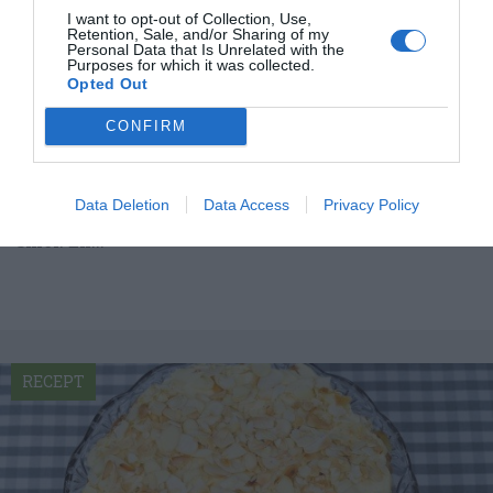
I want to opt-out of Collection, Use,
Retention, Sale, and/or Sharing of my
Personal Data that Is Unrelated with the
Purposes for which it was collected.
Opted Out
CONFIRM
Chokladkolaglasyr
Chokladkolaglasyr är en slags smörkräm med kola
Data Deletion
Data Access
Privacy Policy
som grund och fyllig smak av smält choklad och
smör. En...
RECEPT