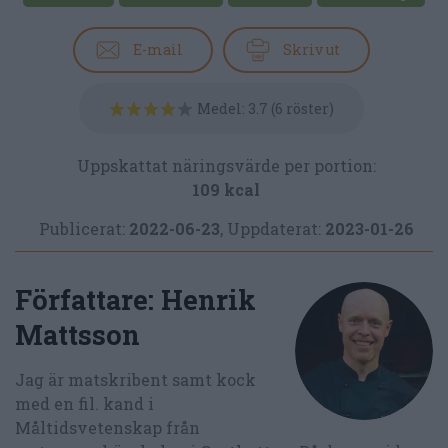
E-mail
Skriv ut
Medel:
3.7
(
6
röster)
Uppskattat näringsvärde per portion:
109 kcal
Publicerat:
2022-06-23
,
Uppdaterat:
2023-01-26
Författare:
Henrik
Mattsson
Jag är matskribent samt kock
med en fil. kand i
Måltidsvetenskap från