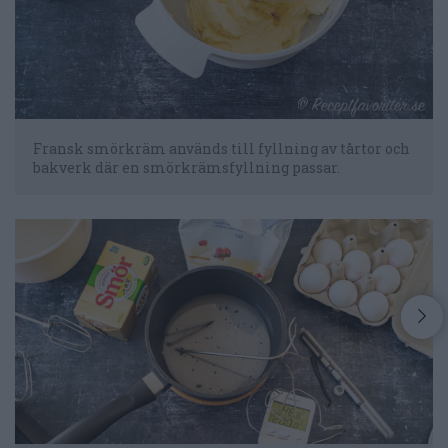
Fransk smörkräm används till fyllning av tårtor och
bakverk där en smörkrämsfyllning passar.