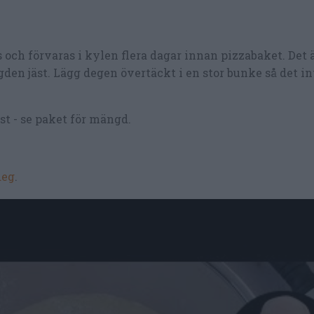
s och förvaras i kylen flera dagar innan pizzabaket. Det
en jäst. Lägg degen övertäckt i en stor bunke så det int
äst - se paket för mängd.
deg
.