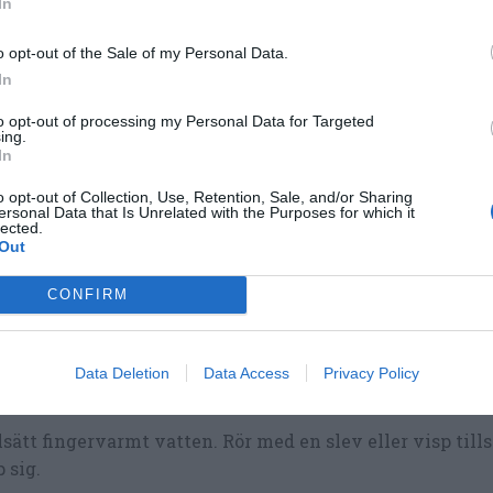
In
o opt-out of the Sale of my Personal Data.
In
to opt-out of processing my Personal Data for Targeted
ing.
In
o opt-out of Collection, Use, Retention, Sale, and/or Sharing
ersonal Data that Is Unrelated with the Purposes for which it
lected.
volja, vatten, jäst och salt.
Out
CONFIRM
lagning
Data Deletion
Data Access
Privacy Policy
la ner jäst i en bunke.
lsätt fingervarmt vatten. Rör med en slev eller visp tills
 sig.