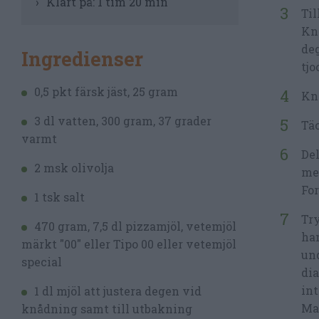
Klart på:
1 tim 20 min
Til
Knå
deg
Ingredienser
tjo
0,5 pkt färsk jäst, 25 gram
Knå
3 dl vatten, 300 gram, 37 grader
Täc
varmt
Del
2 msk olivolja
med
For
1 tsk salt
Try
470 gram, 7,5 dl pizzamjöl, vetemjöl
han
märkt "00" eller Tipo 00 eller vetemjöl
und
special
dia
int
1 dl mjöl att justera degen vid
Man
knådning samt till utbakning