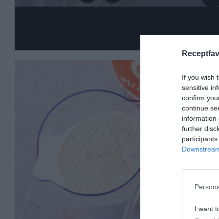
Receptfav
If you wish 
sensitive in
confirm you
continue se
information 
further disc
participants
Downstream 
Persona
I want t