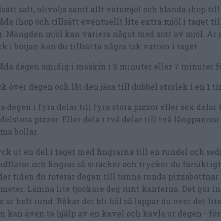
lsätt salt, olivolja samt allt vetemjöl och blanda ihop till
da ihop och tillsätt eventuellt lite extra mjöl i taget ti
. Mängden mjöl kan variera något med sort av mjöl. Är 
ck i början kan du tillsätta några tsk vatten i taget.
da degen smidig i maskin i 5 minuter eller 7 minuter f
k över degen och låt den jäsa till dubbel storlek i en 1 
a degen i fyra delar till fyra stora pizzor eller sex delar t
elstora pizzor. Eller dela i två delar till två långpanno
ma bollar.
ck ut en del i taget med fingrarna till en rundel och se
dflator och fingrar så sträcker och trycker du försiktig
er tiden du roterar degen till tunna runda pizzabottnar 
meter. Lämna lite tjockare deg runt kanterna. Det gör i
e är helt rund. Råkar det bli hål så lappar du över det lite
 kan även ta hjälp av en kavel och kavla ut degen - för