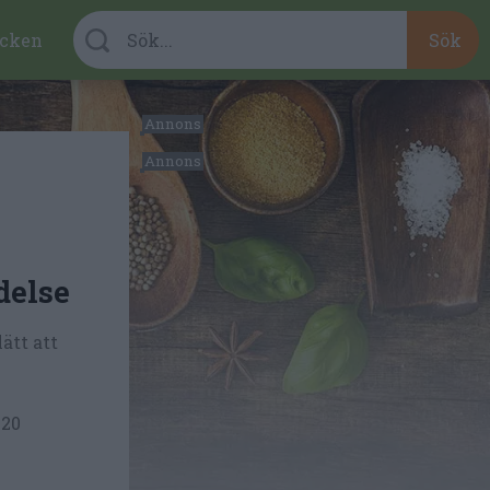
cken
delse
ätt att
 20