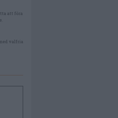
ta att föra
e.
med valfria