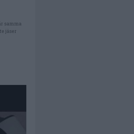
 är samma
e jäser