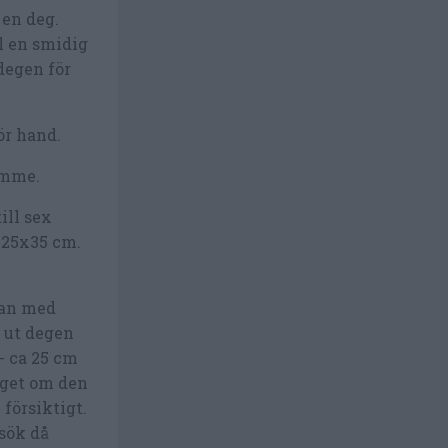
 en deg.
ll en smidig
degen för
ör hand.
timme.
ill sex
r 25x35 cm.
dan med
t ut degen
- ca 25 cm
nget om den
 försiktigt.
sök då