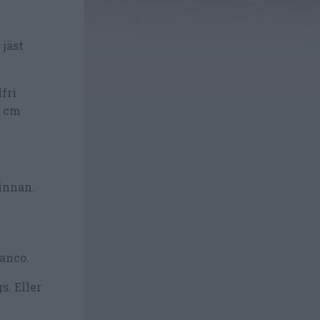
 jäst
fri
5 cm
 innan.
ianco.
. Eller