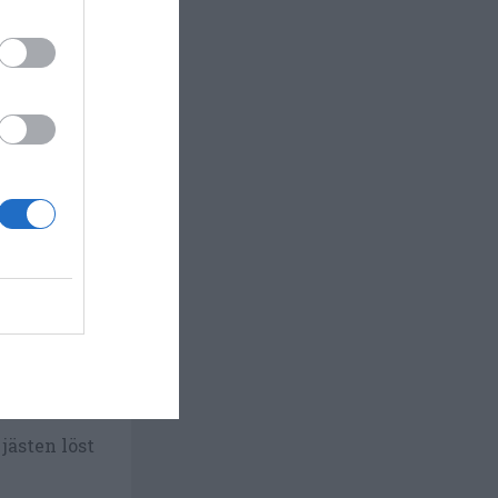
Smula sönder jästen och lös upp i vattnet.
 jästen löst