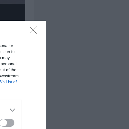
sonal or
ection to
ou may
 personal
out of the
 downstream
B’s List of