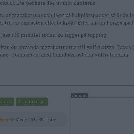
cka ut lite tjockare deg ut mot kanterna.
a ut pizzabottnar och lägg på bakplåtspapper så är de lät
r till en pizzasten eller bakplåt. Eller använd pizzaspad
 jäsa i 10 minuter innan du lägger på topping.
kan du använda pizzabottnarna till valfri pizza. Toppa 
ägg - förslagsvis med tomatsås, ost och valfri topping.
k mat
Grundrecept
Medel:
3.9
(
39
röster)