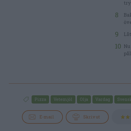
try
Bak
öve
Låt
Nu 
pål
Pizza
Vetemjöl
Olja
Vardag
Svens
E-mail
Skriv ut