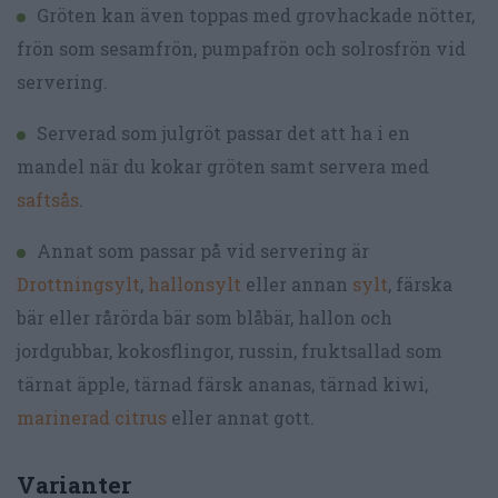
Gröten kan även toppas med grovhackade nötter,
frön som sesamfrön, pumpafrön och solrosfrön vid
servering.
Serverad som julgröt passar det att ha i en
mandel när du kokar gröten samt servera med
saftsås
.
Annat som passar på vid servering är
Drottningsylt
,
hallonsylt
eller annan
sylt
, färska
bär eller rårörda bär som blåbär, hallon och
jordgubbar, kokosflingor, russin, fruktsallad som
tärnat äpple, tärnad färsk ananas, tärnad kiwi,
marinerad citrus
eller annat gott.
Varianter