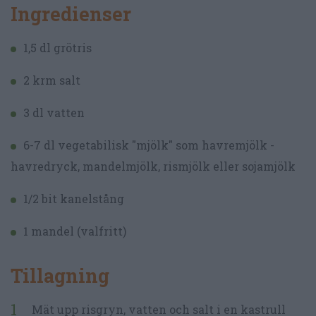
Ingredienser
1,5 dl grötris
2 krm salt
3 dl vatten
6-7 dl vegetabilisk "mjölk" som havremjölk -
havredryck, mandelmjölk, rismjölk eller sojamjölk
1/2 bit kanelstång
1 mandel (valfritt)
Tillagning
Mät upp risgryn, vatten och salt i en kastrull