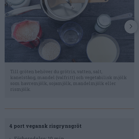
Till gröten behöver du grötris, vatten, salt,
kanelstång, mandel (valfritt) och vegetabilisk mjölk
som havremjölk, sojamjölk, mandelmjölk eller
rismjölk.
4 port vegansk risgrynsgröt
Förberedelse:
10 min