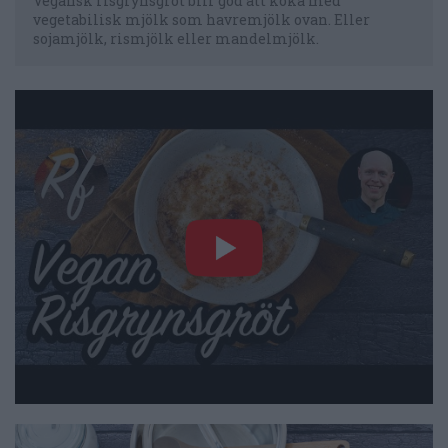
Vegansk risgrynsgröt blir god att koka med
vegetabilisk mjölk som havremjölk ovan. Eller
sojamjölk, rismjölk eller mandelmjölk.