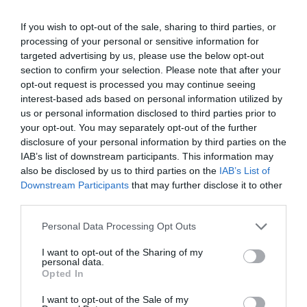
smaker - noviser som hemmakockar. Alla recept
If you wish to opt-out of the sale, sharing to third parties, or
har jag provlagat, skrivit och fotat så att du ska
processing of your personal or sensitive information for
kunna laga dem med bästa resultat hemma. Läs mer
targeted advertising by us, please use the below opt-out
om mig
.
section to confirm your selection. Please note that after your
opt-out request is processed you may continue seeing
interest-based ads based on personal information utilized by
us or personal information disclosed to third parties prior to
Tillbehör och liknande:
your opt-out. You may separately opt-out of the further
disclosure of your personal information by third parties on the
IAB’s list of downstream participants. This information may
also be disclosed by us to third parties on the
IAB’s List of
RECEPT
Downstream Participants
that may further disclose it to other
third parties.
Personal Data Processing Opt Outs
I want to opt-out of the Sharing of my
personal data.
Opted In
I want to opt-out of the Sale of my