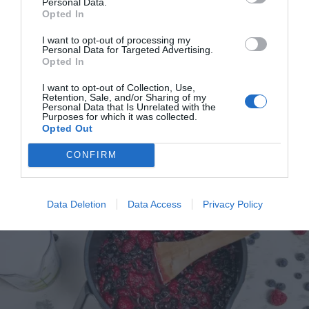
Personal Data.
Opted In
I want to opt-out of processing my
Personal Data for Targeted Advertising.
Saftsås
Opted In
Saftsås till Ris à la Malta , risgrynsgröt eller
I want to opt-out of Collection, Use,
desserter som ostkaka med mera. Gör egen saftsås
Retention, Sale, and/or Sharing of my
till...
Personal Data that Is Unrelated with the
Purposes for which it was collected.
Opted Out
CONFIRM
RECEPT
Data Deletion
Data Access
Privacy Policy