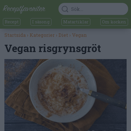
Recept
I säsong
Matartiklar
Om kocken
Startsida
›
Kategorier
›
Diet
›
Vegan
Vegan risgrynsgröt