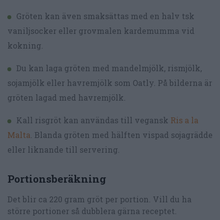
Gröten kan även smaksättas med en halv tsk
vaniljsocker eller grovmalen kardemumma vid
kokning.
Du kan laga gröten med mandelmjölk, rismjölk,
sojamjölk eller havremjölk som Oatly. På bilderna är
gröten lagad med havremjölk.
Kall risgröt kan användas till vegansk
Ris a la
Malta
. Blanda gröten med hälften vispad sojagrädde
eller liknande till servering.
Portionsberäkning
Det blir ca 220 gram gröt per portion. Vill du ha
större portioner så dubblera gärna receptet.