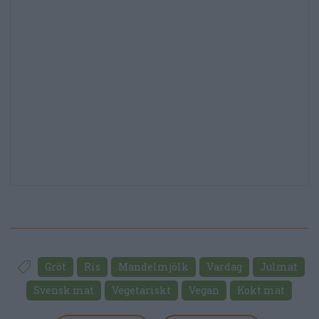
Gröt
Ris
Mandelmjölk
Vardag
Julmat
Svensk mat
Vegetariskt
Vegan
Kokt mat