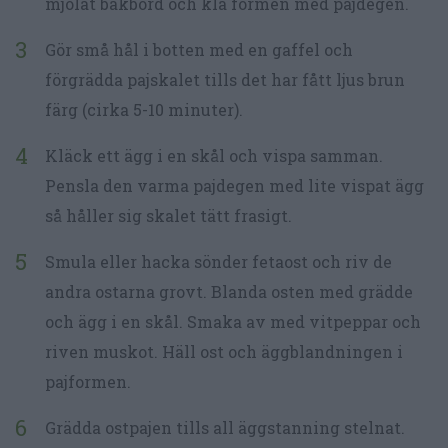
mjölat bakbord och klä formen med pajdegen.
Gör små hål i botten med en gaffel och
förgrädda pajskalet tills det har fått ljus brun
färg (cirka 5-10 minuter).
Kläck ett ägg i en skål och vispa samman.
Pensla den varma pajdegen med lite vispat ägg
så håller sig skalet tätt frasigt.
Smula eller hacka sönder fetaost och riv de
andra ostarna grovt. Blanda osten med grädde
och ägg i en skål. Smaka av med vitpeppar och
riven muskot. Häll ost och äggblandningen i
pajformen.
Grädda ostpajen tills all äggstanning stelnat.