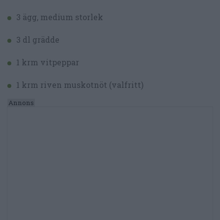
3 ägg, medium storlek
3 dl grädde
1 krm vitpeppar
1 krm riven muskotnöt (valfritt)