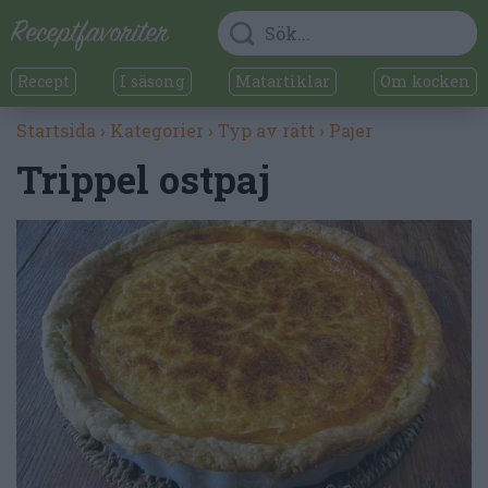
Recept
I säsong
Matartiklar
Om kocken
Startsida
›
Kategorier
›
Typ av rätt
›
Pajer
Trippel ostpaj