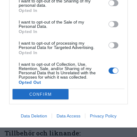
I want to opt-out of the Sharing of my
personal data.
Opted In
Författare:
Henrik
I want to opt-out of the Sale of my
Personal Data.
Mattsson
Opted In
Jag är matskribent samt kock
I want to opt-out of processing my
Personal Data for Targeted Advertising.
med en fil. kand i
Opted In
Måltidsvetenskap från
I want to opt-out of Collection, Use,
restauranghögskolan i Grythyttan. På denna sida
Retention, Sale, and/or Sharing of my
delar jag med mig av tusentals olika recept för alla
Personal Data that Is Unrelated with the
Purposes for which it was collected.
smaker - noviser som hemmakockar. Alla recept
Opted Out
har jag provlagat, skrivit och fotat så att du ska
kunna laga dem med bästa resultat hemma. Läs mer
CONFIRM
om mig
.
Data Deletion
Data Access
Privacy Policy
Tillbehör och liknande: