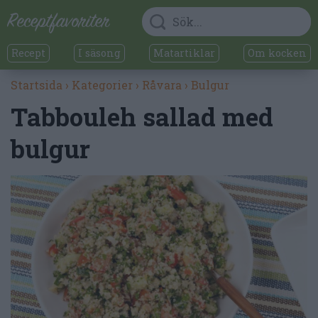
Recept
I säsong
Matartiklar
Om kocken
Startsida
›
Kategorier
›
Råvara
›
Bulgur
Tabbouleh sallad med
bulgur