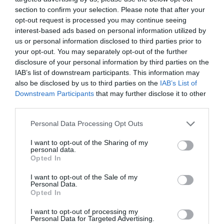
section to confirm your selection. Please note that after your
opt-out request is processed you may continue seeing
interest-based ads based on personal information utilized by
us or personal information disclosed to third parties prior to
your opt-out. You may separately opt-out of the further
disclosure of your personal information by third parties on the
IAB’s list of downstream participants. This information may
also be disclosed by us to third parties on the
IAB’s List of
Downstream Participants
that may further disclose it to other
third parties.
Personal Data Processing Opt Outs
Sidorätter och tillbehör
Sallader
Grönsaker
I want to opt-out of the Sharing of my
personal data.
Bulgur
Persilja
Citron
Örter
Tomater
Opted In
Gurka
Fest
Vardag
Buffé
I want to opt-out of the Sale of my
Personal Data.
Recept från övriga Mellanöstern
Vegetariskt
Opted In
Vegan
Kall mat
Meze
I want to opt-out of processing my
Personal Data for Targeted Advertising.