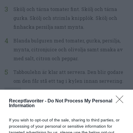
Skölj och tärna tomater fint. Skölj och tärna
gurka. Skölj och strimla knipplök. Skölj och
finhacka persilja samt mynta.
Blanda bulguren med tomater, gurka, persilja,
mynta, citronjuice och olivolja samt smaka av
med salt, citron och peppar.
Tabboulehn är klar att servera. Den blir godare
om den får stå ett tag i kylen innan servering.
Receptfavoriter -
Do Not Process My Personal
Information
If you wish to opt-out of the sale, sharing to third parties, or
processing of your personal or sensitive information for
targeted advertising by us, please use the below opt-out