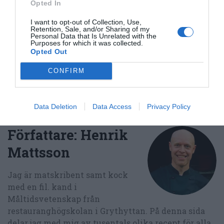
Opted In
E-mail
Skriv ut
I want to opt-out of Collection, Use,
Retention, Sale, and/or Sharing of my
Personal Data that Is Unrelated with the
Medel:
4
(
70
röster)
Purposes for which it was collected.
Opted Out
Uppskattat näringsvärde per portion:
CONFIRM
112 kcal
Publicerat:
2007-01-03
,
Uppdaterat:
2019-11-29
Data Deletion
Data Access
Privacy Policy
Författare:
Henrik
Mattsson
Jag är matskribent samt kock
med en fil. kand i
Måltidsvetenskap från
restauranghögskolan i Grythyttan. På denna sida
delar jag med mig av tusentals olika recept för alla