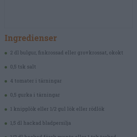
Ingredienser
2 dl bulgur, finkrossad eller grovkrossat, okokt
0,5 tsk salt
4 tomater i tärningar
0,5 gurka i tärningar
1 knipplök eller 1/2 gul lök eller rödlök
1,5 dl hackad bladpersilja
1/2 dl hackad färsk mynta eller 1 tsk torkad