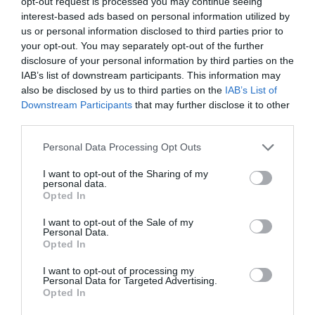
opt-out request is processed you may continue seeing
interest-based ads based on personal information utilized by
Publicerat:
2017-04-26
,
Uppdaterat:
2020-03-12
us or personal information disclosed to third parties prior to
your opt-out. You may separately opt-out of the further
disclosure of your personal information by third parties on the
Författare:
Henrik
IAB’s list of downstream participants. This information may
Mattsson
also be disclosed by us to third parties on the
IAB’s List of
Downstream Participants
that may further disclose it to other
third parties.
Jag är matskribent samt kock
med en fil. kand i
Personal Data Processing Opt Outs
Måltidsvetenskap från
I want to opt-out of the Sharing of my
restauranghögskolan i Grythyttan. På denna sida
personal data.
delar jag med mig av tusentals olika recept för alla
Opted In
smaker - noviser som hemmakockar. Alla recept
I want to opt-out of the Sale of my
har jag provlagat, skrivit och fotat så att du ska
Personal Data.
Opted In
kunna laga dem med bästa resultat hemma. Läs mer
om mig
.
I want to opt-out of processing my
Personal Data for Targeted Advertising.
Opted In