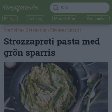
Recept
I säsong
Matartiklar
Om kocken
Startsida
›
Kategorier
›
Råvara
›
Sparris
Strozzapreti pasta med
grön sparris