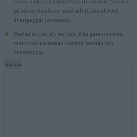
några msk av pastavattnet till önskad tjocklek
på såsen. Smaka av med salt (flingsalt) och
svartpeppar (nymalen).
Pastan är klar att servera. Kan garneras med
mer riven parmesan, hackad persilja och
svartpeppar.