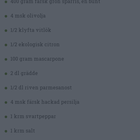
400 gram färsk grön sparris, en bunt
4 msk olivolja
1/2 klyfta vitlök
1/2 ekologisk citron
100 gram mascarpone
2 dl grädde
1/2 dl riven parmesanost
4 msk färsk hackad persilja
1 krm svartpeppar
1 krm salt