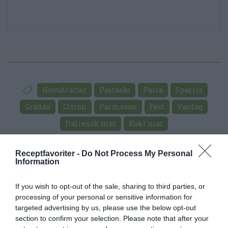
Huvudrätter
Pastasås
Pasta
Sparris
Grädde
Citron
Parmesan
Fest
Vardag
Italiensk mat
Kokt mat
E-mail
Skriv ut
Receptfavoriter -
Do Not Process My Personal
Information
Medel:
3.9
(
7
röster)
If you wish to opt-out of the sale, sharing to third parties, or
processing of your personal or sensitive information for
targeted advertising by us, please use the below opt-out
Uppskattat näringsvärde per portion:
section to confirm your selection. Please note that after your
587 kcal