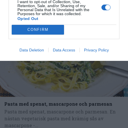
I want to opt-out of Collection, Use,
Retention, Sale, and/or Sharing of my
Tillbehör och liknande:
Personal Data that Is Unrelated with the
Purposes for which it was collected.
Opted Out
RECEPT
CONFIRM
Data Deletion
Data Access
Privacy Policy
Pasta med spenat, mascarpone och parmesan
Pasta med spenat, mascarpone och parmesan. En
nästan vegetarisk pasta med krämig sås av
mascarpone -...