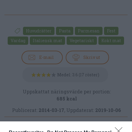
Huvudrätter
Pasta
Parmesan
Fest
Vardag
Italiensk mat
Vegetariskt
Kokt mat
E-mail
Skriv ut
Medel:
3.6
(
17
röster)
Uppskattat näringsvärde per portion:
685 kcal
Publicerat:
2014-03-17
,
Uppdaterat:
2019-10-06
Författare:
Henrik