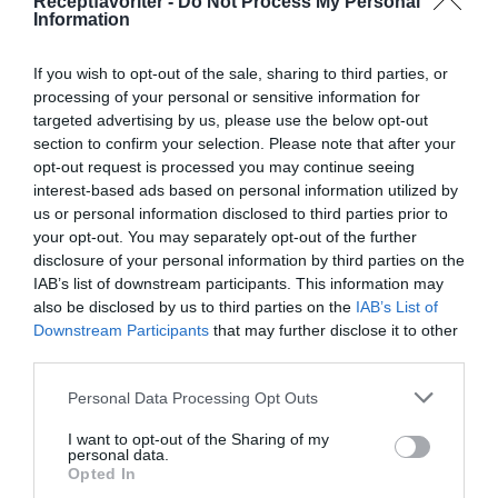
Receptfavoriter -
Do Not Process My Personal
Information
Mattsson
If you wish to opt-out of the sale, sharing to third parties, or
Jag är matskribent samt kock
processing of your personal or sensitive information for
med en fil. kand i
targeted advertising by us, please use the below opt-out
Måltidsvetenskap från
section to confirm your selection. Please note that after your
restauranghögskolan i Grythyttan. På denna sida
opt-out request is processed you may continue seeing
delar jag med mig av tusentals olika recept för alla
interest-based ads based on personal information utilized by
us or personal information disclosed to third parties prior to
smaker - noviser som hemmakockar. Alla recept
your opt-out. You may separately opt-out of the further
har jag provlagat, skrivit och fotat så att du ska
disclosure of your personal information by third parties on the
kunna laga dem med bästa resultat hemma. Läs mer
IAB’s list of downstream participants. This information may
om mig
.
also be disclosed by us to third parties on the
IAB’s List of
Downstream Participants
that may further disclose it to other
third parties.
Personal Data Processing Opt Outs
Tillbehör och liknande:
I want to opt-out of the Sharing of my
personal data.
Opted In
RECEPT