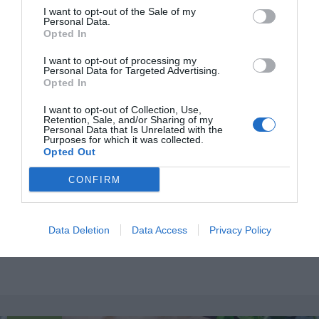
I want to opt-out of the Sale of my
Personal Data.
Opted In
I want to opt-out of processing my
Personal Data for Targeted Advertising.
Opted In
I want to opt-out of Collection, Use,
Retention, Sale, and/or Sharing of my
Personal Data that Is Unrelated with the
Purposes for which it was collected.
Opted Out
CONFIRM
Pasta Alfredo med kyckling
En klassisk pasta med parmesanost, smör och
grädde som grund toppad med kyckling. Här med
Data Deletion
Data Access
Privacy Policy
persilja,...