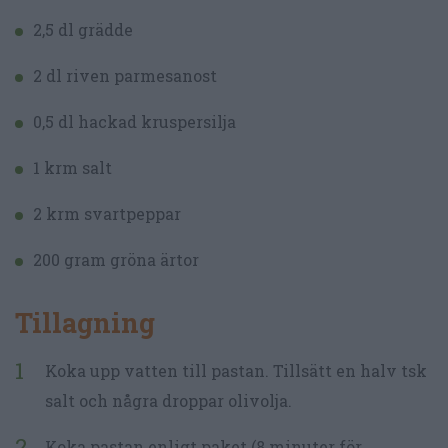
2,5 dl grädde
2 dl riven parmesanost
0,5 dl hackad kruspersilja
1 krm salt
2 krm svartpeppar
200 gram gröna ärtor
Tillagning
Koka upp vatten till pastan. Tillsätt en halv tsk
salt och några droppar olivolja.
Koka pastan enligt paket (8 minuter för