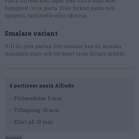
Pasta Alfredo kan lagas med valfri köpt eller
hemgjord
färsk
pasta. Eller torkad pasta som
spagetti, tagliatelle eller skruvar.
Smalare variant
Vill du göra pastan lite smalare kan du minska
mängden smör och ost samt ta en lättare grädde.
4 portioner pasta Alfredo
Förberedelse:
5 min
Tillagning:
10 min
Klart på:
15 min