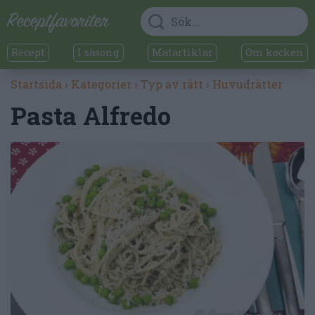
Recept
I säsong
Matartiklar
Om kocken
Startsida
›
Kategorier
›
Typ av rätt
›
Huvudrätter
Pasta Alfredo