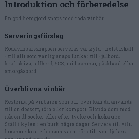
Introduktion och förberedelse
En god hemgjord snaps med röda vinbär.
Serveringsförslag
Rödavinbärssnapsen serveras väl kyld - helst iskall
- till allt som vanlig snaps funkar till - julbord,
kräftskiva, sillbord, SOS, midsommar, påskbord eller
smörgåsbord.
Överblivna vinbär
Resterna på vinbären som blir över kan du använda
till en dessert, röra eller kompott. Blanda dem med
någon dl socker eller efter tycke och koka upp.
Ställ i kylen i en burk några dagar. Servera till vilt,
husmanskost eller som varm röra till vaniljglass
och vispad grädde.