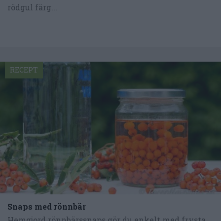
rödgul färg...
RECEPT
Snaps med rönnbär
Hemgjord rönnbärssnaps gör du enkelt med frysta