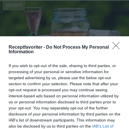
RECEPT
Receptfavoriter -
Do Not Process My Personal
Information
If you wish to opt-out of the sale, sharing to third parties, or
processing of your personal or sensitive information for
targeted advertising by us, please use the below opt-out
section to confirm your selection. Please note that after your
Rabarbersnaps
opt-out request is processed you may continue seeing
Rosa och fin rabarbersnaps. Lägg rabarber i sprit
interest-based ads based on personal information utilized by
några veckor så får du rabarbersnaps. Lite socker
us or personal information disclosed to third parties prior to
kan...
your opt-out. You may separately opt-out of the further
disclosure of your personal information by third parties on the
IAB’s list of downstream participants. This information may
also be disclosed by us to third parties on the
IAB’s List of