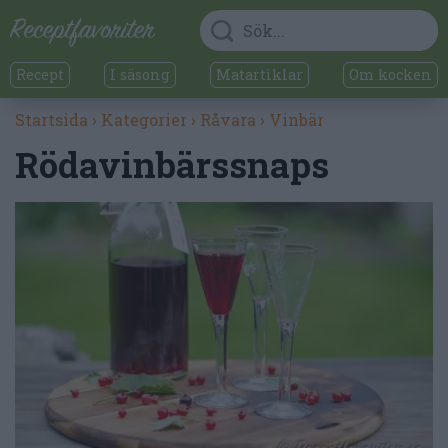
Recept
I säsong
Matartiklar
Om kocken
Startsida
›
Kategorier
›
Råvara
›
Vinbär
Rödavinbärssnaps