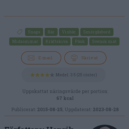
Snaps
Bär
Vinbär
Smörgåsbord
Midsommar
Kräftskiva
Påsk
Svensk mat
E-mail
Skriv ut
Medel:
3.5
(
25
röster)
Uppskattat näringsvärde per portion:
67 kcal
Publicerat:
2015-08-25
,
Uppdaterat:
2023-08-28