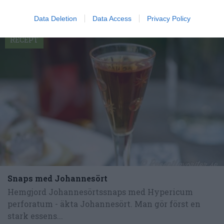
Data Deletion
Data Access
Privacy Policy
RECEPT
Snaps med Johannesört
Hemgjord Johannesörtssnaps med Hypericum
perforatum - äkta Johannesört. Man gör först en
stark essens...