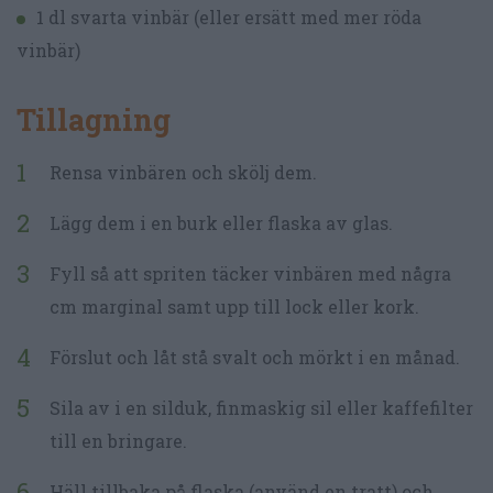
1 dl svarta vinbär (eller ersätt med mer röda
vinbär)
Tillagning
Rensa vinbären och skölj dem.
Lägg dem i en burk eller flaska av glas.
Fyll så att spriten täcker vinbären med några
cm marginal samt upp till lock eller kork.
Förslut och låt stå svalt och mörkt i en månad.
Sila av i en silduk, finmaskig sil eller kaffefilter
till en bringare.
Häll tillbaka på flaska (använd en tratt) och