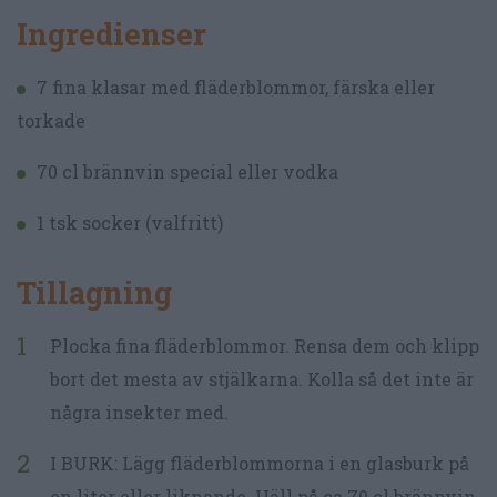
Ingredienser
7 fina klasar med fläderblommor, färska eller
torkade
70 cl brännvin special eller vodka
1 tsk socker (valfritt)
Tillagning
Plocka fina fläderblommor. Rensa dem och klipp
bort det mesta av stjälkarna. Kolla så det inte är
några insekter med.
I BURK: Lägg fläderblommorna i en glasburk på
en liter eller liknande. Häll på ca 70 cl brännvin