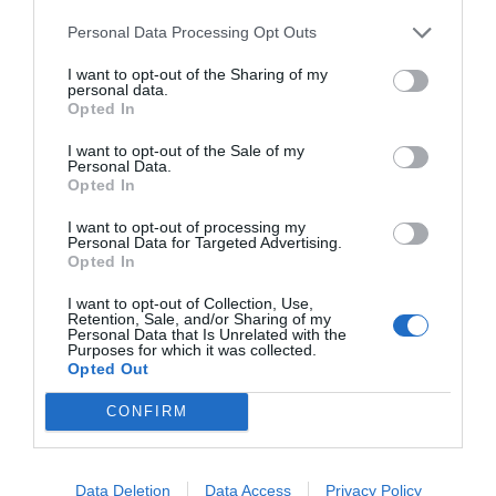
Personal Data Processing Opt Outs
Uppskattat näringsvärde per portion:
I want to opt-out of the Sharing of my
67 kcal
personal data.
Opted In
Publicerat:
2008-10-31
,
Uppdaterat:
2023-08-30
I want to opt-out of the Sale of my
Personal Data.
Opted In
Författare:
Henrik
I want to opt-out of processing my
Mattsson
Personal Data for Targeted Advertising.
Opted In
Jag är matskribent samt kock
I want to opt-out of Collection, Use,
Retention, Sale, and/or Sharing of my
med en fil. kand i
Personal Data that Is Unrelated with the
Måltidsvetenskap från
Purposes for which it was collected.
Opted Out
restauranghögskolan i Grythyttan. På denna sida
delar jag med mig av tusentals olika recept för alla
CONFIRM
smaker - noviser som hemmakockar. Alla recept
har jag provlagat, skrivit och fotat så att du ska
kunna laga dem med bästa resultat hemma. Läs mer
Data Deletion
Data Access
Privacy Policy