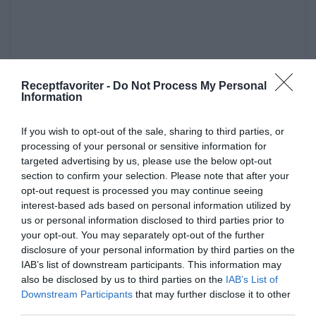
Receptfavoriter -
Do Not Process My Personal
Information
If you wish to opt-out of the sale, sharing to third parties, or
processing of your personal or sensitive information for
targeted advertising by us, please use the below opt-out
section to confirm your selection. Please note that after your
opt-out request is processed you may continue seeing
interest-based ads based on personal information utilized by
Snaps
Fläder
Vodka
Fest
Buffé
us or personal information disclosed to third parties prior to
Midsommar
Påsk
Julmat
Svensk mat
your opt-out. You may separately opt-out of the further
disclosure of your personal information by third parties on the
IAB’s list of downstream participants. This information may
E-mail
Skriv ut
also be disclosed by us to third parties on the
IAB’s List of
Downstream Participants
that may further disclose it to other
third parties.
Medel:
3.9
(
160
röster)