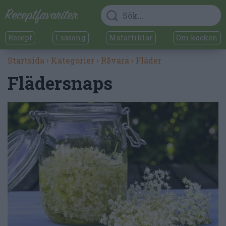
Recept
I säsong
Matartiklar
Om kocken
Startsida
›
Kategorier
›
Råvara
›
Fläder
Flädersnaps