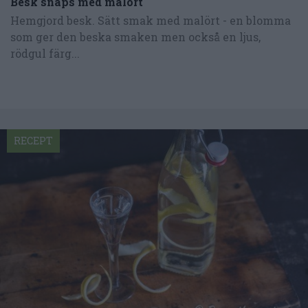
Besk snaps med malört
Hemgjord besk. Sätt smak med malört - en blomma
som ger den beska smaken men också en ljus,
rödgul färg...
RECEPT