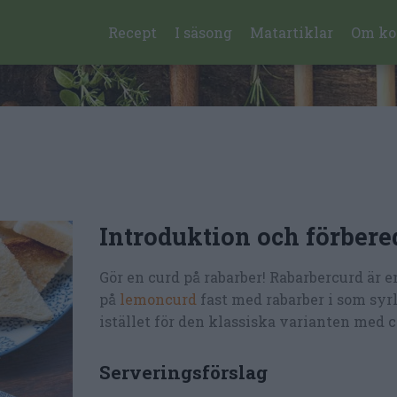
Recept
I säsong
Matartiklar
Om ko
Introduktion och förbere
Gör en curd på rabarber! Rabarbercurd är e
på
lemoncurd
fast med rabarber i som syrl
istället för den klassiska varianten med c
Serveringsförslag