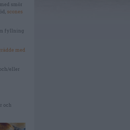
 med smör
öd,
scones
m fyllning
grädde med
och/eller
r och