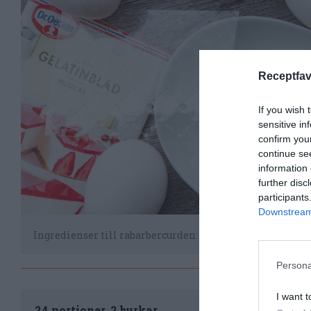
Receptfav
If you wish 
sensitive in
confirm you
continue se
information 
further disc
participants
Downstream 
Ingredienser till rabarbercurden: ägg, smör, socker, rabar
Persona
Til
I want t
24 portioner, 2 burkar