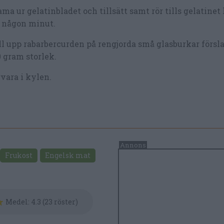
ma ur gelatinbladet och tillsätt samt rör tills gelatinet 
 någon minut.
l upp rabarbercurden på rengjorda små glasburkar försla
 gram storlek.
vara i kylen.
Frukost
Engelsk mat
Medel:
4.3
(
23
röster)