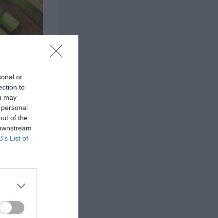
sonal or
ection to
ou may
 personal
out of the
 downstream
B’s List of