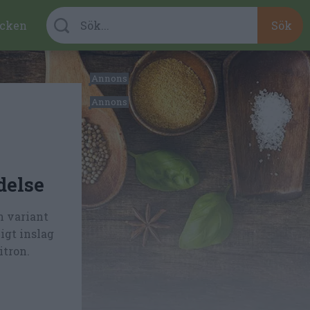
cken
delse
n variant
igt inslag
itron.