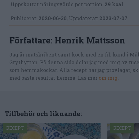
Uppskattat näringsvärde per portion:
29 kcal
Publicerat:
2020-06-30
,
Uppdaterat:
2023-07-07
Författare:
Henrik Mattsson
Jag är matskribent samt kock med en fil. kand i Må
Grythyttan. På denna sida delar jag med mig av tusen
som hemmakockar. Alla recept har jag provlagat, skr
med bästa resultat hemma. Läs mer
om mig
.
Tillbehör och liknande:
RECEPT
RECEPT