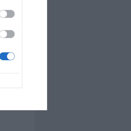
 i 15
rbern
l ca 50-60
ra minuter.
siktigt
landningen
för varm