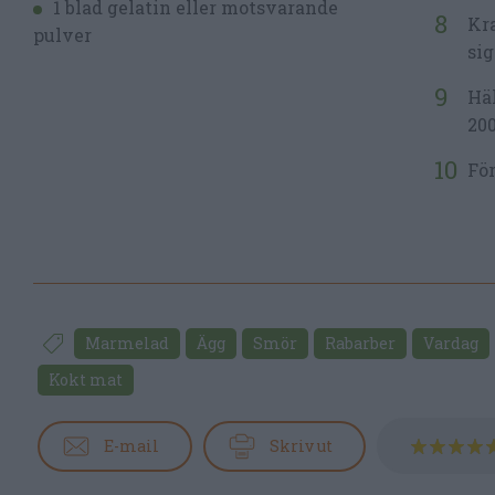
1 blad gelatin eller motsvarande
Kra
pulver
sig
Häl
200
För
Marmelad
Ägg
Smör
Rabarber
Vardag
Kokt mat
E-mail
Skriv ut