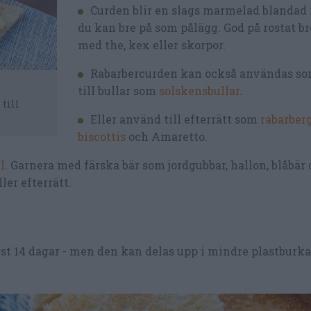
Curden blir en slags marmelad blandad
du kan bre på som pålägg. God på rostat br
med the, kex eller skorpor.
Rabarbercurden kan också användas so
till bullar som
solskensbullar
.
till
Eller använd till efterrätt som
rabarber
biscottis
och Amaretto.
l
. Garnera med färska bär som jordgubbar, hallon, blåbär 
ler efterrätt.
gst 14 dagar - men den kan delas upp i mindre plastburka