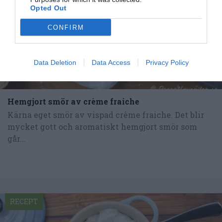
Opted Out
CONFIRM
Data Deletion
Data Access
Privacy Policy
Hemgjort smör av crème fraiche
Kärna eget smör av vispad crème fraiche. Det blir
mycket gott och aromatiskt hemgjort smör som
går...
RECEPT