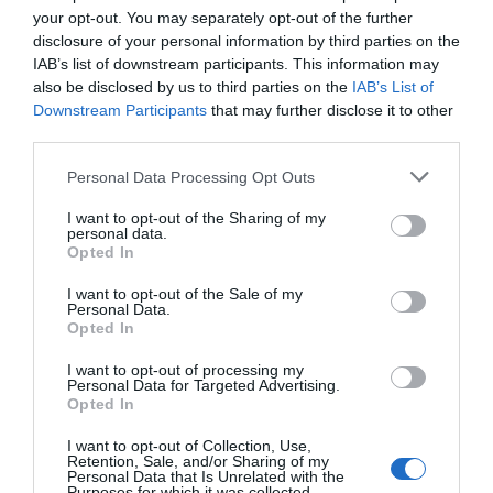
your opt-out. You may separately opt-out of the further
disclosure of your personal information by third parties on the
IAB’s list of downstream participants. This information may
also be disclosed by us to third parties on the
IAB’s List of
Downstream Participants
that may further disclose it to other
third parties.
Personal Data Processing Opt Outs
Spenatbröd eller spenatbaguette
I want to opt-out of the Sharing of my
Spenatbröd eller spenatbaguette är goda, nyttiga
personal data.
och knapriga bröd smaksatta med färsk eller fryst...
Opted In
I want to opt-out of the Sale of my
Personal Data.
Opted In
I want to opt-out of processing my
Personal Data for Targeted Advertising.
Opted In
RECEPT
I want to opt-out of Collection, Use,
Retention, Sale, and/or Sharing of my
Personal Data that Is Unrelated with the
Purposes for which it was collected.