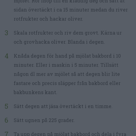
mjölet. Rör ihop till en kladdig deg och sätt åt
sidan övertäckt i ca 15 minuter medan du river
rotfrukter och hackar oliver.
Skala rotfrukter och riv dem grovt. Kärna ur
och grovhacka oliver. Blanda i degen.
Knåda degen för hand på mjölat bakbord i 10
minuter. Eller i maskin i 5 minuter. Tillsätt
någon dl mer av mjölet så att degen blir lite
fastare och precis släpper från bakbord eller
bakbunkens kant.
Sätt degen att jäsa övertäckt i en timme.
Sätt ugnen på 225 grader.
Ta upp degen på mjölat bakbord och dela i fyra