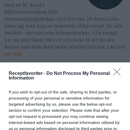
med en fil. kand i
Måltidsvetenskap från
restauranghögskolan i Grythyttan. På denna sida
delar jag med mig av tusentals olika recept för alla
smaker - noviser som hemmakockar. Alla recept
har jag provlagat, skrivit och fotat så att du ska
kunna laga dem med bästa resultat hemma. Läs mer
om mig
.
Receptfavoriter -
Do Not Process My Personal
Information
Tillbehör och liknande:
If you wish to opt-out of the sale, sharing to third parties, or
processing of your personal or sensitive information for
RECEPT
targeted advertising by us, please use the below opt-out
section to confirm your selection. Please note that after your
opt-out request is processed you may continue seeing
interest-based ads based on personal information utilized by
us or personal information disclosed to third parties prior to