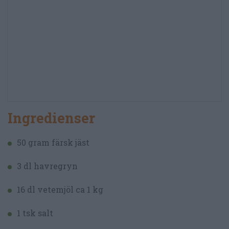
Ingredienser
50 gram färsk jäst
3 dl havregryn
16 dl vetemjöl ca 1 kg
1 tsk salt