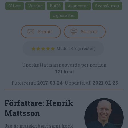
Oliver
Vardag
Buffé
Avancerat
Svensk mat
Ugnsrätter
E-mail
Skriv ut
Medel:
4.8
(
6
röster)
Uppskattat näringsvärde per portion:
121 kcal
Publicerat:
2017-03-24
,
Uppdaterat:
2021-02-25
Författare:
Henrik
Mattsson
Jag är matskribent samt kock