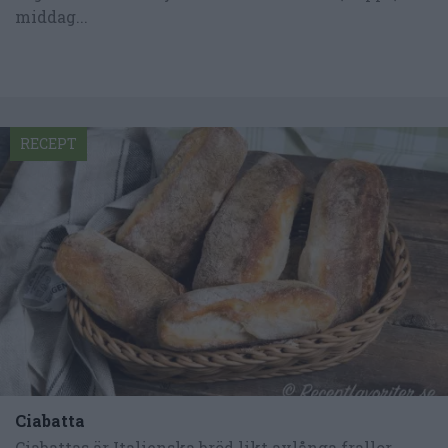
middag...
RECEPT
Ciabatta
Ciabattas är Italienska bröd likt avlånga frallor.