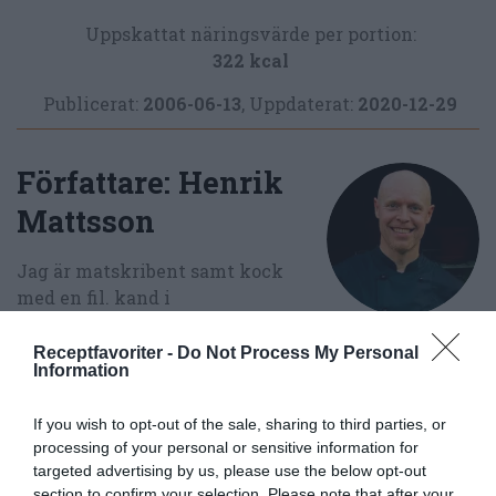
Uppskattat näringsvärde per portion:
322 kcal
Publicerat:
2006-06-13
,
Uppdaterat:
2020-12-29
Författare:
Henrik
Mattsson
Jag är matskribent samt kock
med en fil. kand i
Måltidsvetenskap från
restauranghögskolan i Grythyttan. På denna sida
Receptfavoriter -
Do Not Process My Personal
Information
delar jag med mig av tusentals olika recept för alla
smaker - noviser som hemmakockar. Alla recept
If you wish to opt-out of the sale, sharing to third parties, or
har jag provlagat, skrivit och fotat så att du ska
processing of your personal or sensitive information for
kunna laga dem med bästa resultat hemma. Läs mer
targeted advertising by us, please use the below opt-out
om mig
.
section to confirm your selection. Please note that after your