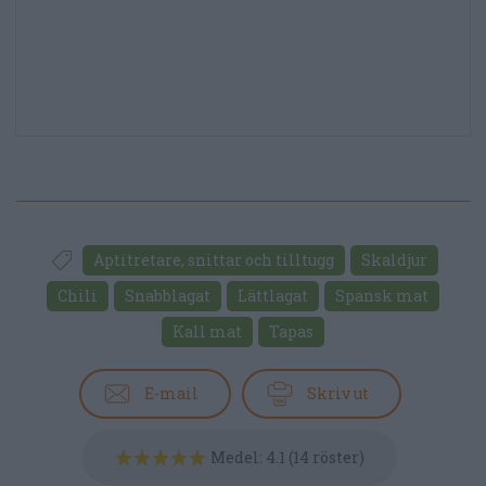
Aptitretare, snittar och tilltugg
Skaldjur
Chili
Snabblagat
Lättlagat
Spansk mat
Kall mat
Tapas
E-mail
Skriv ut
Medel:
4.1
(
14
röster)