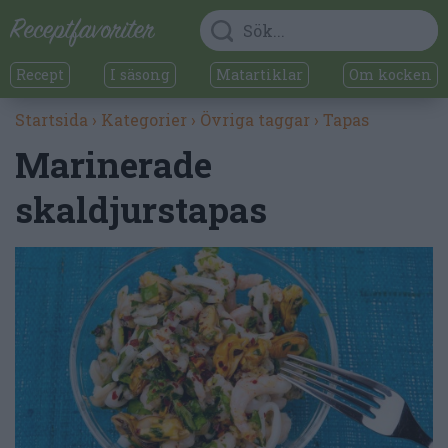
Recept
I säsong
Matartiklar
Om kocken
Startsida
›
Kategorier
›
Övriga taggar
›
Tapas
Marinerade
skaldjurstapas