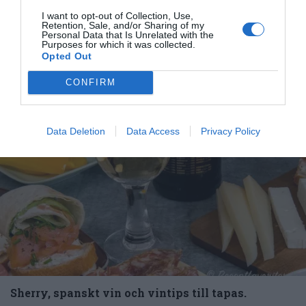
otaliga varianter. Spanjorerna har gjort dessa...
I want to opt-out of Collection, Use,
Retention, Sale, and/or Sharing of my
Personal Data that Is Unrelated with the
Purposes for which it was collected.
Opted Out
CONFIRM
Data Deletion
Data Access
Privacy Policy
Sherry, spanskt vin och vintips till tapas.