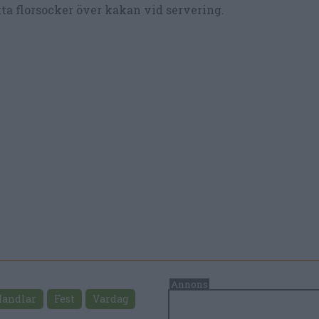
ta florsocker över kakan vid servering.
andlar
Fest
Vardag