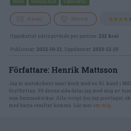
Buffé
Svensk mat
Ugnsrätter
E-mail
Skriv ut
Uppskattat näringsvärde per portion:
232 kcal
Publicerat:
2022-10-21
,
Uppdaterat:
2025-12-10
Författare:
Henrik Mattsson
Jag är matskribent samt kock med en fil. kand i Må
Grythyttan. På denna sida delar jag med mig av tusen
som hemmakockar. Alla recept har jag provlagat, skr
med bästa resultat hemma. Läs mer
om mig
.