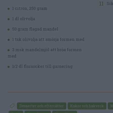
Sik
1 citron, 250 gram
1 dl olivolja
50 gram flagad mandel
1 tsk olivolja att smörja formen med
3 msk mandelmjöl att bröa formen
med
1/2 dl florsocker till garnering
Desserter och efterrätter
Kakor och bakverk
M