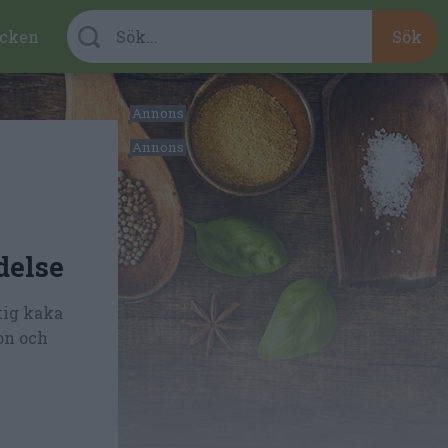
cken
delse
tig kaka
on och