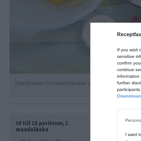
Receptfav
If you wish 
sensitive in
confirm you
continue se
information 
Ingredienser till mandelkakan: ägg, socker, vetemjöl, ba
further disc
participants
Downstream 
Til
Persona
10 till 12 portioner, 1
mandelkaka
Sät
I want t