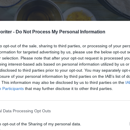
oriter -
Do Not Process My Personal Information
to opt-out of the sale, sharing to third parties, or processing of your per
formation for targeted advertising by us, please use the below opt-out s
r selection. Please note that after your opt-out request is processed y
eing interest-based ads based on personal information utilized by us or
disclosed to third parties prior to your opt-out. You may separately opt-
kpulver, mandelmjöl, citron, olivolja, flagad mandel samt salt.
losure of your personal information by third parties on the IAB’s list of
. This information may also be disclosed by us to third parties on the
IA
Participants
that may further disclose it to other third parties.
lagning
l Data Processing Opt Outs
t ugnen på 180 grader vanlig ugn.
o opt-out of the Sharing of my personal data.