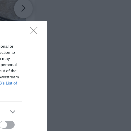
sonal or
ection to
ou may
 personal
out of the
Smörj en rund springform med olivolja och lite
 downstream
ägg och socker fluffigt. Riv skal från citron och pr
B’s List of