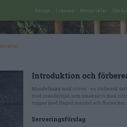
Recept
I säsong
Matartiklar
Om ko
terrätter
Introduktion och förbere
Mandelkaka med citron - en italiensk saf
med mandelmjöl som smaksätts med citr
toppas med flagad mandel och florsocker.
Serveringsförslag