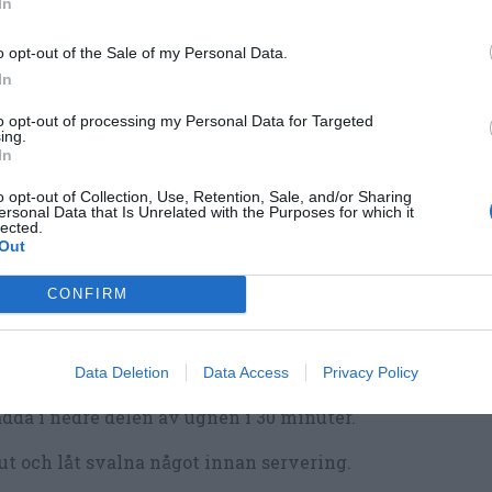
In
rj och bröa en rund form 24 cm i diameter gärna med l
t med olivolja och mandelmjöl.
o opt-out of the Sale of my Personal Data.
In
nda mandelmjöl, bakpulver, vetemjöl, salt och vaniljsoc
nke.
to opt-out of processing my Personal Data for Targeted
ing.
In
pa ägg och socker fluffigt i 3 minuter.
o opt-out of Collection, Use, Retention, Sale, and/or Sharing
pa ner olivoljan lite i taget i äggblandningen.
ersonal Data that Is Unrelated with the Purposes for which it
lected.
Out
 skal från halva citronen och pressa ur saft. Vispa i
gblandningen.
CONFIRM
 i mjölblandningen i äggblandningen till en jämn smet.
l smeten i formen och strö över flagad mandel.
Data Deletion
Data Access
Privacy Policy
dda i nedre delen av ugnen i 30 minuter.
ut och låt svalna något innan servering.