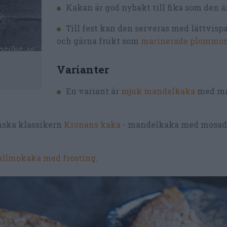
Kakan är god nybakt till fika som den är
Till fest kan den serveras med lättvisp
och gärna frukt som
marinerade plommo
Varianter
En variant är
mjuk mandelkaka
med ma
enska klassikern
Kronans kaka
- mandelkaka med mosad
allmokaka med frosting
.