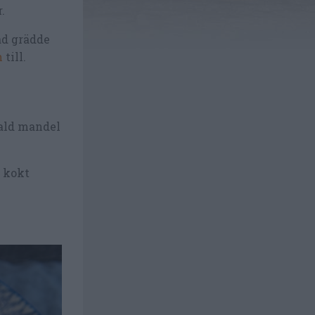
.
ad grädde
n
till.
ld mandel
 kokt