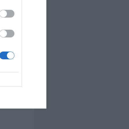
östagbar
ker i en