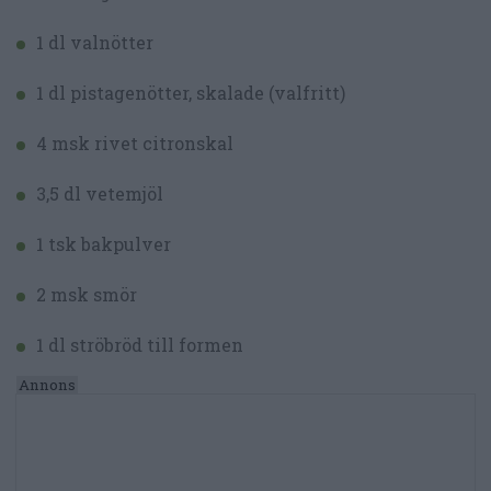
1 dl valnötter
1 dl pistagenötter, skalade (valfritt)
4 msk rivet citronskal
3,5 dl vetemjöl
1 tsk bakpulver
2 msk smör
1 dl ströbröd till formen