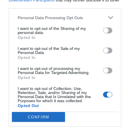
Downstream Participants
that may further disclose it to other
Grädda kakan på galler i botten av ugnen 1
third parties.
timme och 20 minuter.
Personal Data Processing Opt Outs
Ta ut och låt svalna övertäckt.
I want to opt-out of the Sharing of my
personal data.
Opted In
Slå in kakan i plastfolie eller aluminiumfolie.
I want to opt-out of the Sale of my
Klassiskt är att fukta en handduk med sprit
Personal Data.
Opted In
som whisky eller konjak och slå in kakan i och
lägga i en påse eller burk i kylen att mogna
I want to opt-out of processing my
Personal Data for Targeted Advertising.
någon till några dagar.
Opted In
Kakan håller sig i ca två veckor i kylen.
I want to opt-out of Collection, Use,
Retention, Sale, and/or Sharing of my
Personal Data that Is Unrelated with the
Purposes for which it was collected.
Vid servering skär du den i bitar eller skivor.
Opted Out
Kan även garneras innan servering med glasyr
CONFIRM
och kanderad torkad frukt, bär eller nötter.