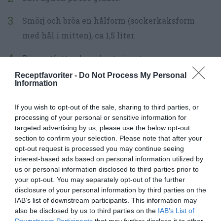
Smörj och bröa en hålform (sockerkaksform
med hål i mitten), ca 1,5 liter.
Rör matfett och sockret pösigt.
Receptfavoriter -
Do Not Process My Personal
Tillsätt äggen, ett i taget, under kraftig
Information
omrörning.
If you wish to opt-out of the sale, sharing to third parties, or
Blanda i russin, cocktailbär, torkad frukt med
processing of your personal or sensitive information for
targeted advertising by us, please use the below opt-out
konjaken, kryddorna, nötterna och citronskalet.
section to confirm your selection. Please note that after your
opt-out request is processed you may continue seeing
Blanda mjöl med bakpulvret i en bunke. Tillsätt
interest-based ads based on personal information utilized by
mjölet blandat med bakpulvret och rör ihop till
us or personal information disclosed to third parties prior to
your opt-out. You may separately opt-out of the further
en kaksmet.
disclosure of your personal information by third parties on the
IAB’s list of downstream participants. This information may
Häll smeten i formen.
also be disclosed by us to third parties on the
IAB’s List of