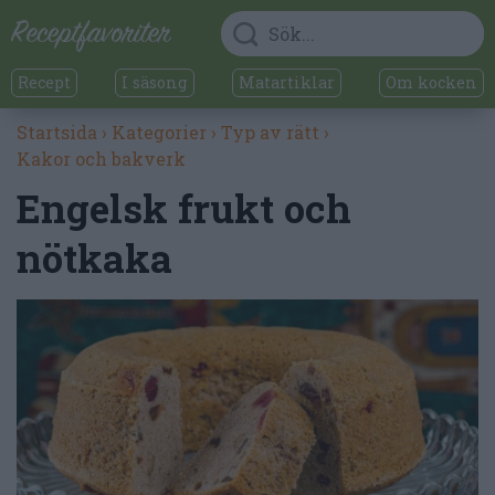
Recept
I säsong
Matartiklar
Om kocken
Startsida
›
Kategorier
›
Typ av rätt
›
Kakor och bakverk
Engelsk frukt och
nötkaka