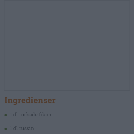
Ingredienser
1 dl torkade fikon
1 dl russin