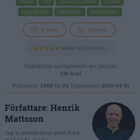
Dadlar
Fest
Lucia och Advent
Julmat
Engelsk mat
Ugnsrätter
Sockerkakor
E-mail
Skriv ut
Medel:
4.1
(
13
röster)
Uppskattat näringsvärde per portion:
136 kcal
Publicerat:
2008-12-04
,
Uppdaterat:
2020-04-01
Författare:
Henrik
Mattsson
Jag är matskribent samt kock