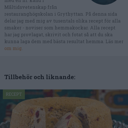
med en fil. kand i
Måltidsvetenskap från
restauranghögskolan i Grythyttan. På denna sida
delar jag med mig av tusentals olika recept för alla
smaker - noviser som hemmakockar. Alla recept
har jag provlagat, skrivit och fotat så att du ska
kunna laga dem med bästa resultat hemma. Läs mer
om mig
.
Tillbehör och liknande:
RECEPT