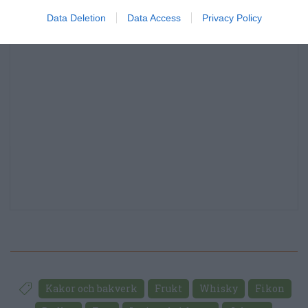
Data Deletion
Data Access
Privacy Policy
Kakor och bakverk
Frukt
Whisky
Fikon