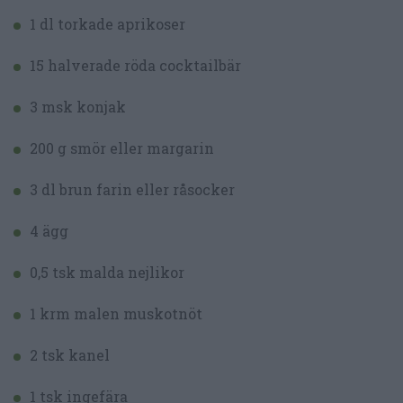
1 dl torkade aprikoser
15 halverade röda cocktailbär
3 msk konjak
200 g smör eller margarin
3 dl brun farin eller råsocker
4 ägg
0,5 tsk malda nejlikor
1 krm malen muskotnöt
2 tsk kanel
1 tsk ingefära