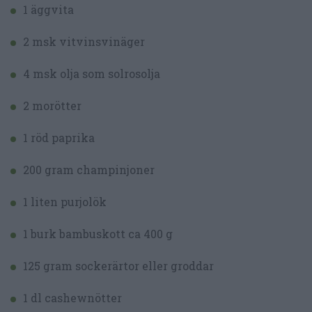
1 äggvita
2 msk vitvinsvinäger
4 msk olja som solrosolja
2 morötter
1 röd paprika
200 gram champinjoner
1 liten purjolök
1 burk bambuskott ca 400 g
125 gram sockerärtor eller groddar
1 dl cashewnötter