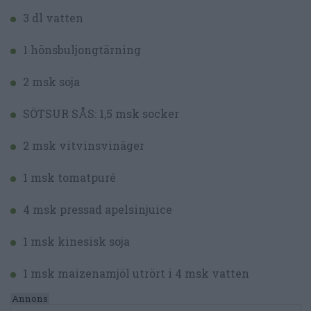
3 dl vatten
1 hönsbuljongtärning
2 msk soja
SÖTSUR SÅS: 1,5 msk socker
2 msk vitvinsvinäger
1 msk tomatpuré
4 msk pressad apelsinjuice
1 msk kinesisk soja
1 msk maizenamjöl utrört i 4 msk vatten