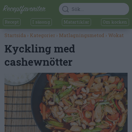
Recept
I säsong
Matartiklar
Om kocken
Startsida
›
Kategorier
›
Matlagningsmetod
›
Wokat
Kyckling med
cashewnötter