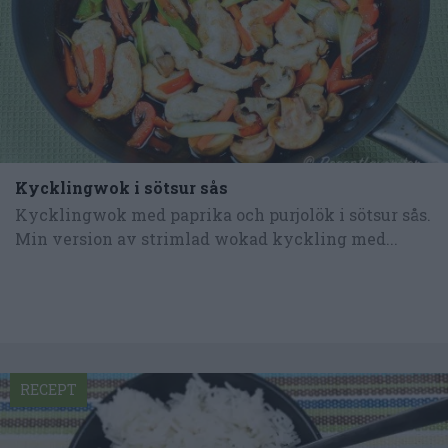
Kycklingwok i sötsur sås
Kycklingwok med paprika och purjolök i sötsur sås.
Min version av strimlad wokad kyckling med...
RECEPT