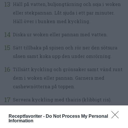
Häll på vatten, buljongtärning och soja i woken
eller stekpannan. Låt sjuda i ett par minuter.
Häll över i bunken med kyckling.
Diska ur woken eller pannan med vatten.
Sätt tillbaka på spisen och rör ner den sötsura
såsen samt koka upp den under omrörning.
Tillsätt kyckling och grönsaker samt vänd runt
dem i woken eller pannan. Garnera med
cashewnötterna på toppen.
Servera kyckling med thairis (klibbigt ris).
Receptfavoriter -
Do Not Process My Personal
Information