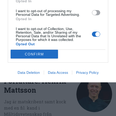
Wokat
Opted In
I want to opt-out of processing my
Personal Data for Targeted Advertising.
E-mail
Skriv ut
Opted In
I want to opt-out of Collection, Use,
Medel:
3.1
(
17
röster)
Retention, Sale, and/or Sharing of my
Personal Data that Is Unrelated with the
Purposes for which it was collected.
Opted Out
Uppskattat näringsvärde per portion:
376 kcal
CONFIRM
Publicerat:
2006-11-16
,
Uppdaterat:
2020-06-08
Data Deletion
Data Access
Privacy Policy
Författare:
Henrik
Mattsson
Jag är matskribent samt kock
med en fil. kand i
Måltidsvetenskap från