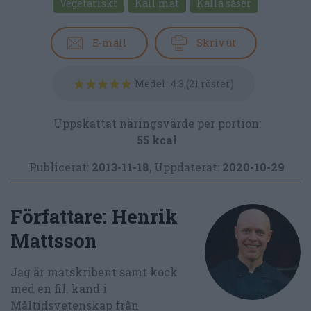
Vegetariskt
Kall mat
Kalla såser
E-mail
Skriv ut
Medel:
4.3
(
21
röster)
Uppskattat näringsvärde per portion:
55 kcal
Publicerat:
2013-11-18
,
Uppdaterat:
2020-10-29
Författare:
Henrik
Mattsson
Jag är matskribent samt kock
med en fil. kand i
Måltidsvetenskap från