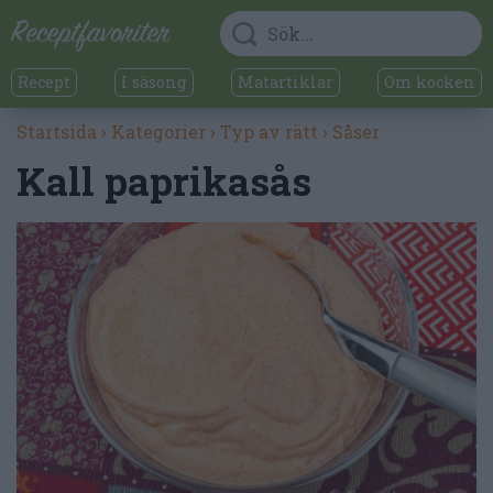
Recept
I säsong
Matartiklar
Om kocken
Startsida
›
Kategorier
›
Typ av rätt
›
Såser
Kall paprikasås