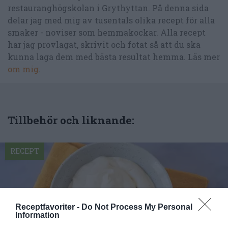
restauranghögskolan i Grythyttan. På denna sida
delar jag med mig av tusentals olika recept för alla
smaker - noviser som hemmakockar. Alla recept
har jag provlagat, skrivit och fotat så att du ska
kunna laga dem med bästa resultat hemma. Läs mer
om mig
.
Tillbehör och liknande:
RECEPT
Receptfavoriter -
Do Not Process My Personal
Information