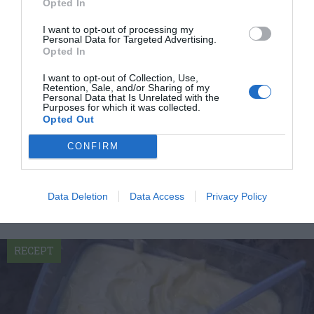
Opted In
I want to opt-out of processing my
Personal Data for Targeted Advertising.
Opted In
I want to opt-out of Collection, Use,
Retention, Sale, and/or Sharing of my
Personal Data that Is Unrelated with the
Purposes for which it was collected.
Yoghurtsås med vitlök
Opted Out
Yoghurtsås med vitlök är snabblagad, god, lättlagad
och nyttig. Serveringsförslag En kall vitlökssås...
CONFIRM
Data Deletion
Data Access
Privacy Policy
RECEPT