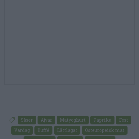
Såser
Ajvar
Matyoghurt
Paprika
Fest
Vardag
Buffé
Lättlagat
Östeuropeisk mat