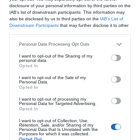
disclosure of your personal information by third parties on the
IAB’s list of downstream participants. This information may
also be disclosed by us to third parties on the
IAB’s List of
Downstream Participants
that may further disclose it to other
third parties.
RECEPT
Personal Data Processing Opt Outs
I want to opt-out of the Sharing of my
personal data.
Opted In
I want to opt-out of the Sale of my
Personal Data.
Opted In
I want to opt-out of processing my
Personal Data for Targeted Advertising.
Opted In
Kycklingspett med ajvar
I want to opt-out of Collection, Use,
Retention, Sale, and/or Sharing of my
Personal Data that Is Unrelated with the
Kycklingspett med ajvar och ett förslag på
Purposes for which it was collected.
tillbehör. Kycklingfilé marineras i en enkel
Opted Out