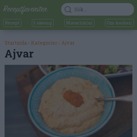
Recept
I säsong
Matartiklar
Om kocken
Startsida
›
Kategorier
›
Ajvar
Ajvar