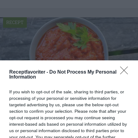
RECEPT
Receptfavoriter -
Do Not Process My Personal
Information
If you wish to opt-out of the sale, sharing to third parties, or
processing of your personal or sensitive information for
targeted advertising by us, please use the below opt-out
Hemgjord ajvar eller paprikaröra
section to confirm your selection. Please note that after your
opt-out request is processed you may continue seeing
Hemgjord ajvar eller paprikaröra. Grillad eller
interest-based ads based on personal information utilized by
ugnsstekt paprika mixad till en röra.
us or personal information disclosed to third parties prior to
Serveringsförslag...
your opt-out. You may separately opt-out of the further