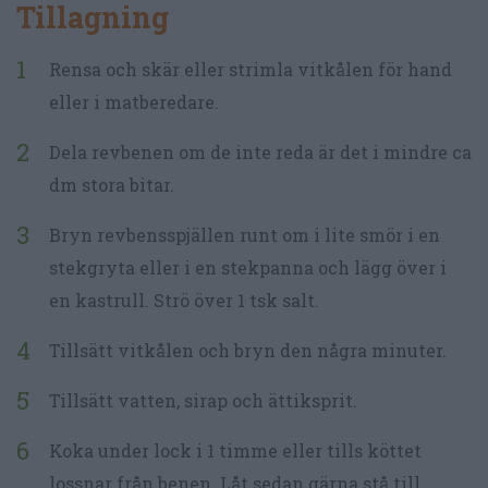
Tillagning
Rensa och skär eller strimla vitkålen för hand
eller i matberedare.
Dela revbenen om de inte reda är det i mindre ca
dm stora bitar.
Bryn revbensspjällen runt om i lite smör i en
stekgryta eller i en stekpanna och lägg över i
en kastrull. Strö över 1 tsk salt.
Tillsätt vitkålen och bryn den några minuter.
Tillsätt vatten, sirap och ättiksprit.
Koka under lock i 1 timme eller tills köttet
lossnar från benen. Låt sedan gärna stå till