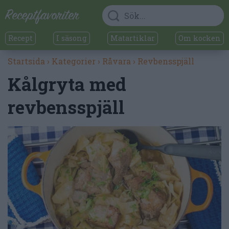
Recept
I säsong
Matartiklar
Om kocken
Startsida
›
Kategorier
›
Råvara
›
Revbensspjäll
Kålgryta med
revbensspjäll