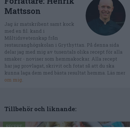
Författare:
Henrik
Mattsson
Jag är matskribent samt kock
med en fil. kand i
Måltidsvetenskap från
restauranghögskolan i Grythyttan. På denna sida
delar jag med mig av tusentals olika recept för alla
smaker - noviser som hemmakockar. Alla recept
har jag provlagat, skrivit och fotat så att du ska
kunna laga dem med bästa resultat hemma. Läs mer
om mig
.
Tillbehör och liknande:
RECEPT