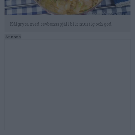
Kålgryta med revbensspjäll blir mustig och god.