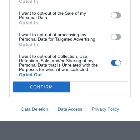
Opted In
RECEPT
I want to opt-out of the Sale of my
Personal Data.
Opted In
I want to opt-out of processing my
Personal Data for Targeted Advertising.
Opted In
I want to opt-out of Collection, Use,
Retention, Sale, and/or Sharing of my
Personal Data that Is Unrelated with the
Purposes for which it was collected.
Opted Out
CONFIRM
Får i kål
Får i kål med lammkött, vitkål och rotfrukter. En
värmande gryta eller soppa med lamm samt god
Data Deletion
Data Access
Privacy Policy
fyllig...