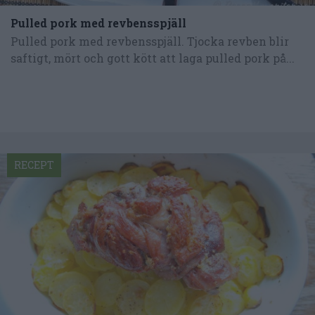
Pulled pork med revbensspjäll
Pulled pork med revbensspjäll. Tjocka revben blir
saftigt, mört och gott kött att laga pulled pork på...
RECEPT