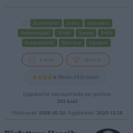
Huvudrätter
Grytor
Grönsaker
Revbensspjäll
Vitkål
Vardag
Buffé
Husmanskost
Kokt mat
Långkok
E-mail
Skriv ut
Medel:
3.8
(
9
röster)
Uppskattat näringsvärde per portion:
203 kcal
Publicerat:
2008-10-20
,
Uppdaterat:
2020-12-18