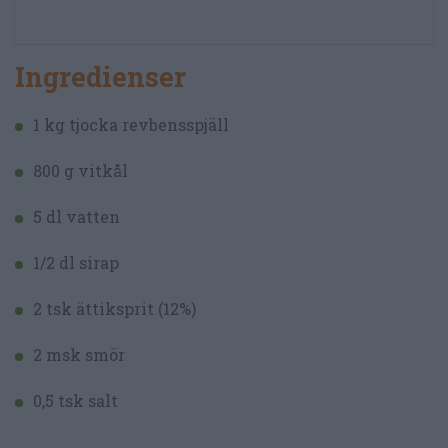
Ingredienser
1 kg tjocka revbensspjäll
800 g vitkål
5 dl vatten
1/2 dl sirap
2 tsk ättiksprit (12%)
2 msk smör
0,5 tsk salt