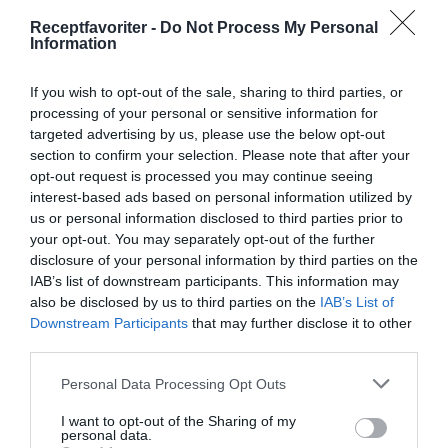
Receptfavoriter -
Do Not Process My Personal
Information
If you wish to opt-out of the sale, sharing to third parties, or
processing of your personal or sensitive information for
targeted advertising by us, please use the below opt-out
section to confirm your selection. Please note that after your
opt-out request is processed you may continue seeing
interest-based ads based on personal information utilized by
us or personal information disclosed to third parties prior to
your opt-out. You may separately opt-out of the further
disclosure of your personal information by third parties on the
Choucroute surkålsgryta från Alsace
IAB’s list of downstream participants. This information may
Choucroute med fläsklägg, korv, rökt fläsk, potatis
also be disclosed by us to third parties on the
IAB’s List of
samt senap. Och så surkål såklart. Choucroute är...
Downstream Participants
that may further disclose it to other
third parties.
Personal Data Processing Opt Outs
I want to opt-out of the Sharing of my
personal data.