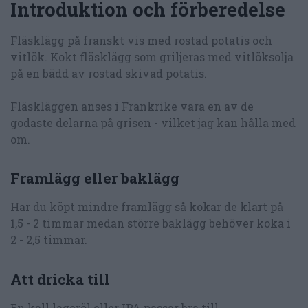
Introduktion och förberedelse
Fläsklägg på franskt vis med rostad potatis och
vitlök. Kokt fläsklägg som griljeras med vitlöksolja
på en bädd av rostad skivad potatis.
Fläskläggen anses i Frankrike vara en av de
godaste delarna på grisen - vilket jag kan hålla med
om.
Framlägg eller baklägg
Har du köpt mindre framlägg så kokar de klart på
1,5 - 2 timmar medan större baklägg behöver koka i
2 - 2,5 timmar.
Att dricka till
En kall lageröl eller IPA passar bra till.