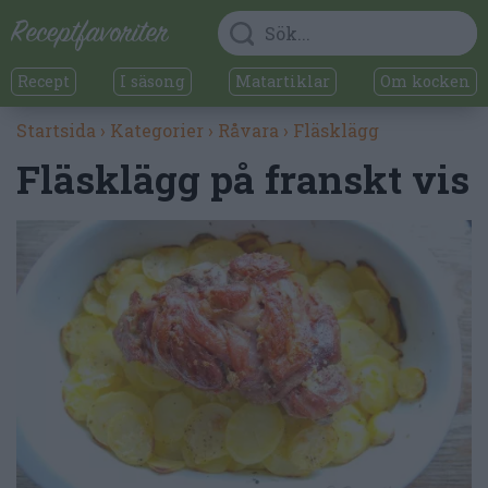
Recept
I säsong
Matartiklar
Om kocken
Startsida
›
Kategorier
›
Råvara
›
Fläsklägg
Fläsklägg på franskt vis