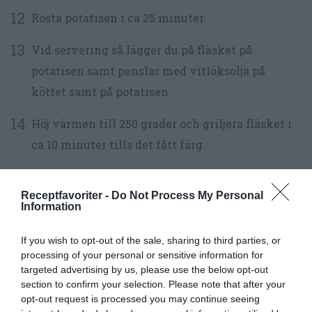
Rosta potatisen i ca 25 minuter.
Vid servering så lägger du på fläsket på
potatisen samt penslar med vitlöksolja på
köttet samt på potatisen.
Höj värmen till 250 grader och griljera fläsket i
ca 10 minuter tills det fått färg.
Ta ut och låt svalna något samt servera sedan.
Receptfavoriter -
Do Not Process My Personal
Information
If you wish to opt-out of the sale, sharing to third parties, or
processing of your personal or sensitive information for
targeted advertising by us, please use the below opt-out
section to confirm your selection. Please note that after your
opt-out request is processed you may continue seeing