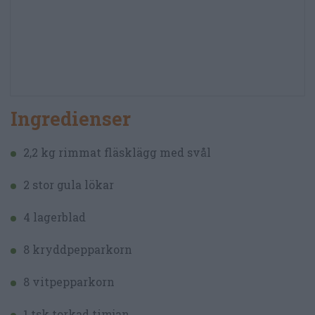
Ingredienser
2,2 kg rimmat fläsklägg med svål
2 stor gula lökar
4 lagerblad
8 kryddpepparkorn
8 vitpepparkorn
1 tsk torkad timjan