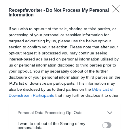
Receptfavoriter -
Do Not Process My Personal
Information
If you wish to opt-out of the sale, sharing to third parties, or
processing of your personal or sensitive information for
targeted advertising by us, please use the below opt-out
section to confirm your selection. Please note that after your
Soppor
Grönsaker
Vitkål
Spetskål
opt-out request is processed you may continue seeing
interest-based ads based on personal information utilized by
Rödkål
Grönkål
Potatis
Morötter
Vardag
us or personal information disclosed to third parties prior to
your opt-out. You may separately opt-out of the further
Husmanskost
Kokt mat
Billigt och budget
disclosure of your personal information by third parties on the
IAB’s list of downstream participants. This information may
E-mail
Skriv ut
also be disclosed by us to third parties on the
IAB’s List of
Downstream Participants
that may further disclose it to other
third parties.
Medel:
3.8
(
93
röster)
Personal Data Processing Opt Outs
Uppskattat näringsvärde per portion:
I want to opt-out of the Sharing of my
personal data.
175 kcal