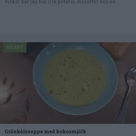
vitkål har jag här lite potatis, morötter och en...
RECEPT
Grönkålssoppa med kokosmjölk