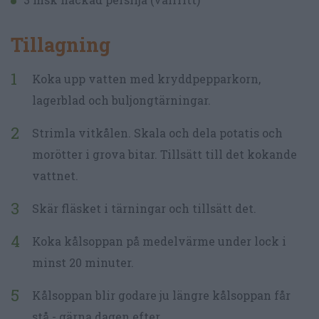
Tillagning
Koka upp vatten med kryddpepparkorn,
lagerblad och buljongtärningar.
Strimla vitkålen. Skala och dela potatis och
morötter i grova bitar. Tillsätt till det kokande
vattnet.
Skär fläsket i tärningar och tillsätt det.
Koka kålsoppan på medelvärme under lock i
minst 20 minuter.
Kålsoppan blir godare ju längre kålsoppan får
stå - gärna dagen efter.