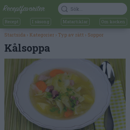
Recept
I säsong
Matartiklar
Om kocken
Startsida
›
Kategorier
›
Typ av rätt
›
Soppor
Kålsoppa