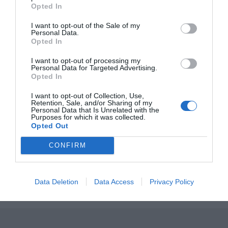
Opted In
Publicerat:
2008-10-10
,
Uppdaterat:
2023-07-06
I want to opt-out of the Sale of my
Personal Data.
Opted In
Författare:
Henrik
I want to opt-out of processing my
Personal Data for Targeted Advertising.
Mattsson
Opted In
Jag är matskribent samt kock
I want to opt-out of Collection, Use,
Retention, Sale, and/or Sharing of my
med en fil. kand i
Personal Data that Is Unrelated with the
Purposes for which it was collected.
Måltidsvetenskap från
Opted Out
restauranghögskolan i Grythyttan. På denna sida
delar jag med mig av tusentals olika recept för alla
CONFIRM
smaker - noviser som hemmakockar. Alla recept
har jag provlagat, skrivit och fotat så att du ska
kunna laga dem med bästa resultat hemma. Läs mer
Data Deletion
Data Access
Privacy Policy
om mig
.