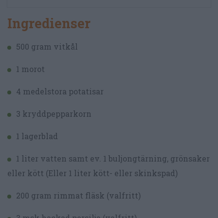
Ingredienser
500 gram vitkål
1 morot
4 medelstora potatisar
3 kryddpepparkorn
1 lagerblad
1 liter vatten samt ev. 1 buljongtärning, grönsaker
eller kött (Eller 1 liter kött- eller skinkspad)
200 gram rimmat fläsk (valfritt)
3 msk hackad persilja (valfritt)