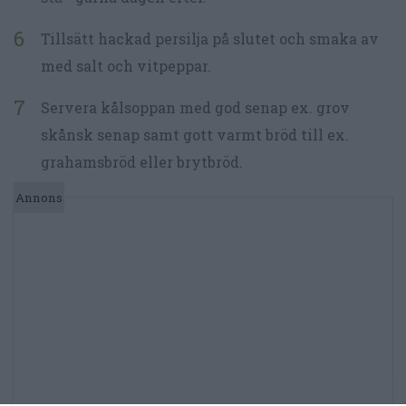
Tillsätt hackad persilja på slutet och smaka av
med salt och vitpeppar.
Servera kålsoppan med god senap ex. grov
skånsk senap samt gott varmt bröd till ex.
grahamsbröd eller brytbröd.