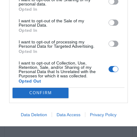
personal data.
Servera direkt med valfri sås eller som
Opted In
tillbehör.
I want to opt-out of the Sale of my
Personal Data.
Du kan också spara gnocchisarna i kylen - skölj
Opted In
dem då kalla först. Blanda dem någon tsk
I want to opt-out of processing my
olivolja så de ej klibbar ihop i kylen. När de
Personal Data for Targeted Advertising.
Opted In
kallnat kan de även frysas in.
I want to opt-out of Collection, Use,
Retention, Sale, and/or Sharing of my
Personal Data that Is Unrelated with the
Purposes for which it was collected.
Opted Out
CONFIRM
Data Deletion
Data Access
Privacy Policy