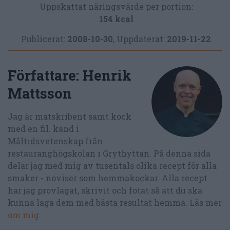
Uppskattat näringsvärde per portion:
154 kcal
Publicerat:
2008-10-30
,
Uppdaterat:
2019-11-22
Författare:
Henrik
Mattsson
Jag är matskribent samt kock
med en fil. kand i
Måltidsvetenskap från
restauranghögskolan i Grythyttan. På denna sida
delar jag med mig av tusentals olika recept för alla
smaker - noviser som hemmakockar. Alla recept
har jag provlagat, skrivit och fotat så att du ska
kunna laga dem med bästa resultat hemma. Läs mer
om mig
.