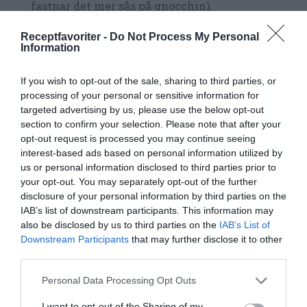
fastnar det mer sås på gnocchin).
Lägg över gnoccisarna med 0,5 cm mellanrum
Receptfavoriter -
Do Not Process My Personal
Information
på mjölad bricka.
If you wish to opt-out of the sale, sharing to third parties, or
Koka upp vatten i en stor kastrull och salta med
processing of your personal or sensitive information for
en tsk salt samt tillsätt någon tsk olivolja.
targeted advertising by us, please use the below opt-out
section to confirm your selection. Please note that after your
opt-out request is processed you may continue seeing
Lägg hälften av gnocchin i det sjudande
interest-based ads based on personal information utilized by
vattnet. Skaka kastrullen något så de ej klibbar
us or personal information disclosed to third parties prior to
ihop.
your opt-out. You may separately opt-out of the further
disclosure of your personal information by third parties on the
IAB’s list of downstream participants. This information may
Inom några minuter flyter de upp och då är
also be disclosed by us to third parties on the
IAB’s List of
gnocchin kokt och du kan sleva upp dem i ett
Downstream Participants
that may further disclose it to other
third parties.
durkslag du ställt i en stor skål.
Personal Data Processing Opt Outs
Fortsätt koka resterande gnocchis.
I want to opt-out of the Sharing of my