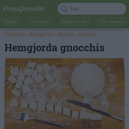
Recept
I säsong
Matartiklar
Om kocken
Startsida
›
Kategorier
›
Råvara
›
Gnocchi
Hemgjorda gnocchis