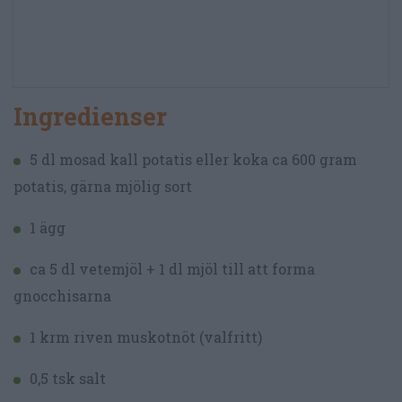
Ingredienser
5 dl mosad kall potatis eller koka ca 600 gram
potatis, gärna mjölig sort
1 ägg
ca 5 dl vetemjöl + 1 dl mjöl till att forma
gnocchisarna
1 krm riven muskotnöt (valfritt)
0,5 tsk salt