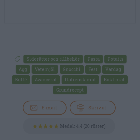
Sidorätter och tillbehör
Pasta
Potatis
Ägg
Vetemjöl
Gnocchi
Fest
Vardag
Buffé
Avancerat
Italiensk mat
Kokt mat
Grundrecept
E-mail
Skriv ut
Medel:
4.4
(
20
röster)