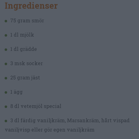
Ingredienser
75 gram smör
1 dl mjölk
1 dl grädde
3 msk socker
25 gram jäst
1 ägg
8 dl vetemjöl special
3 dl färdig vaniljkräm, Marsankräm, hårt vispad
vaniljvisp eller gör egen vaniljkräm