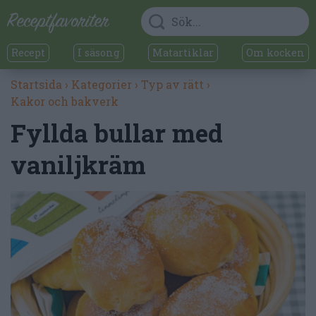
Recept
I säsong
Matartiklar
Om kocken
Startsida
›
Kategorier
›
Typ av rätt
›
Kakor och bakverk
Fyllda bullar med
vaniljkräm