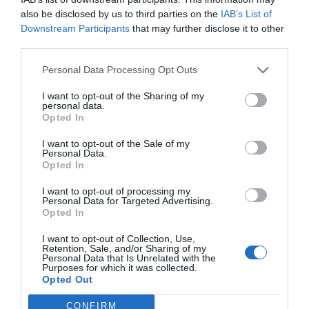
also be disclosed by us to third parties on the
IAB’s List of
Svensk mat
Ugnsrätter
Downstream Participants
that may further disclose it to other
third parties.
E-mail
Skriv ut
Personal Data Processing Opt Outs
I want to opt-out of the Sharing of my
Medel:
3.6
(
39
röster)
personal data.
Opted In
Uppskattat näringsvärde per portion:
I want to opt-out of the Sale of my
218 kcal
Personal Data.
Opted In
Publicerat:
2009-06-17
,
Uppdaterat:
2023-04-03
I want to opt-out of processing my
Personal Data for Targeted Advertising.
Opted In
Författare:
Henrik
I want to opt-out of Collection, Use,
Mattsson
Retention, Sale, and/or Sharing of my
Personal Data that Is Unrelated with the
Purposes for which it was collected.
Opted Out
Jag är matskribent samt kock
med en fil. kand i
CONFIRM