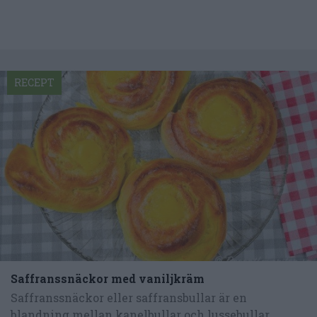
RECEPT
Saffranssnäckor med vaniljkräm
Saffranssnäckor eller saffransbullar är en
blandning mellan kanelbullar och lussebullar.