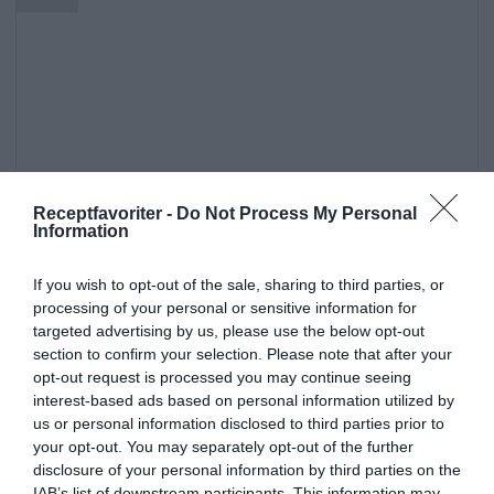
Receptfavoriter -
Do Not Process My Personal
Information
If you wish to opt-out of the sale, sharing to third parties, or
processing of your personal or sensitive information for
targeted advertising by us, please use the below opt-out
section to confirm your selection. Please note that after your
opt-out request is processed you may continue seeing
interest-based ads based on personal information utilized by
us or personal information disclosed to third parties prior to
your opt-out. You may separately opt-out of the further
Kakor och bakverk
Vanilj
Vetemjöl
disclosure of your personal information by third parties on the
Smör
Ägg
Fest
Vardag
Buffé
IAB’s list of downstream participants. This information may