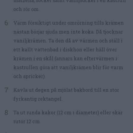
maizena, socker samt vaniljsocker i en kastrull
och rör om.
Värm försiktigt under omrörning tills krämen
nästan börjar sjuda men inte koka. Då tjocknar
vaniljkrämen. Ta den då av värmen och ställ i
ett kallt vattenbad i diskhon eller häll över
krämen i en skål (annars kan eftervärmen i
kastrullen göra att vaniljkrämen blir för varm
och spricker).
Kavla ut degen på mjölat bakbord till en stor
fyrkantig rektangel.
Ta ut runda kakor (12 cm i diameter) eller skär
rutor 12 cm.