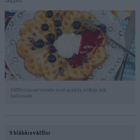
laggen.
Våfflorna serverade med grädde, blåbär och
hallonsås.
9 blåbärsvåfflor