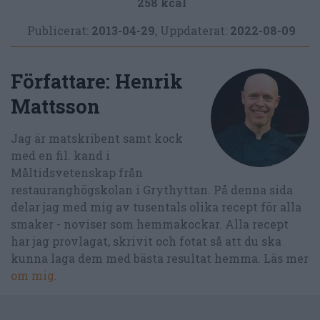
258 kcal
Publicerat:
2013-04-29
,
Uppdaterat:
2022-08-09
Författare:
Henrik
Mattsson
Jag är matskribent samt kock
med en fil. kand i
Måltidsvetenskap från
restauranghögskolan i Grythyttan. På denna sida
delar jag med mig av tusentals olika recept för alla
smaker - noviser som hemmakockar. Alla recept
har jag provlagat, skrivit och fotat så att du ska
kunna laga dem med bästa resultat hemma. Läs mer
om mig
.