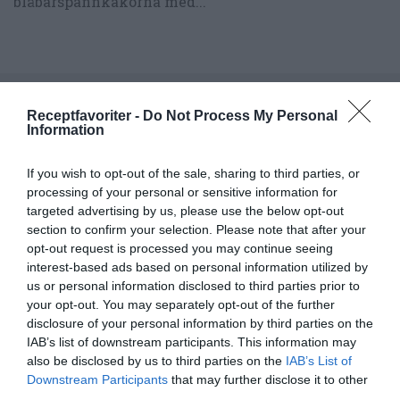
blåbärspannkakorna med...
RECEPT
Receptfavoriter -
Do Not Process My Personal
Information
If you wish to opt-out of the sale, sharing to third parties, or
processing of your personal or sensitive information for
targeted advertising by us, please use the below opt-out
section to confirm your selection. Please note that after your
opt-out request is processed you may continue seeing
interest-based ads based on personal information utilized by
us or personal information disclosed to third parties prior to
your opt-out. You may separately opt-out of the further
disclosure of your personal information by third parties on the
IAB’s list of downstream participants. This information may
All-in våfflor extra allt
also be disclosed by us to third parties on the
IAB’s List of
Downstream Participants
that may further disclose it to other
All-in våfflor med extra allt på. Grädda frasvåfflor
third parties.