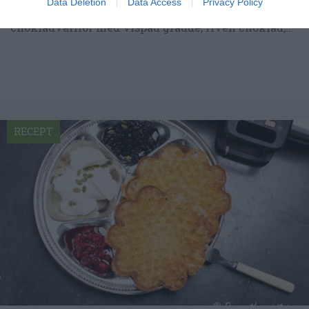
Data Deletion
Data Access
Privacy Policy
Nyfiken på vad våfflor med choklad smakar? Prova
chokladvåfflor med vispad grädde, riven choklad,...
RECEPT