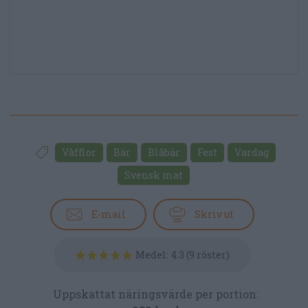
Våfflor
Bär
Blåbär
Fest
Vardag
Svensk mat
E-mail
Skriv ut
Medel:
4.3
(
9
röster)
Uppskattat näringsvärde per portion: