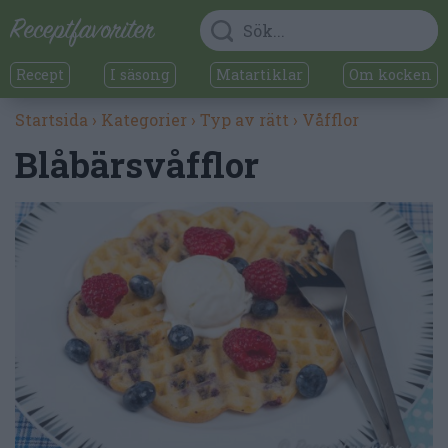
Recept
I säsong
Matartiklar
Om kocken
Startsida
›
Kategorier
›
Typ av rätt
›
Våfflor
Blåbärsvåfflor