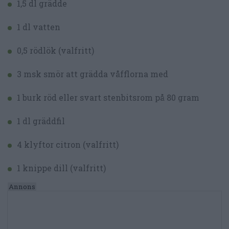
1,5 dl grädde
1 dl vatten
0,5 rödlök (valfritt)
3 msk smör att grädda våfflorna med
1 burk röd eller svart stenbitsrom på 80 gram
1 dl gräddfil
4 klyftor citron (valfritt)
1 knippe dill (valfritt)