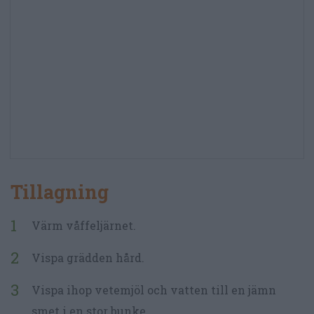
Tillagning
Värm våffeljärnet.
Vispa grädden hård.
Vispa ihop vetemjöl och vatten till en jämn
smet i en stor bunke.