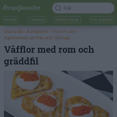
Recept
I säsong
Matartiklar
Om kocken
Startsida
›
Kategorier
›
Typ av rätt
›
Aptitretare, snittar och tilltugg
Våfflor med rom och
gräddfil