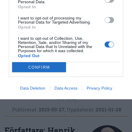
Personal Data.
Opted In
I want to opt-out of processing my
Aptitretare, snittar och tilltugg
Förrätter
Personal Data for Targeted Advertising.
Opted In
Våfflor
Övrig råvara
Gräddfil
Kaviar
I want to opt-out of Collection, Use,
Midsommar
Påsk
Svensk mat
Retention, Sale, and/or Sharing of my
Personal Data that Is Unrelated with the
Purposes for which it was collected.
Opted Out
E-mail
Skriv ut
CONFIRM
Medel:
4.5
(
8
röster)
Data Deletion
Data Access
Privacy Policy
Uppskattat näringsvärde per portion:
355 kcal
Publicerat:
2015-03-27
,
Uppdaterat:
2021-01-28
Författare:
Henrik