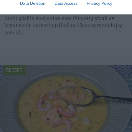
Data Deletion
Data Access
Privacy Policy
Gösfilé med brynt smör och gröna tillbehör
Stekt gösfilé med skinn som får nötig smak av
brynt smör. Serveringsförslag Gösen serverade jag
som på...
RECEPT