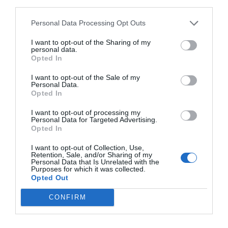
third parties.
kunna laga dem med bästa resultat hemma. Läs mer
om mig
.
Personal Data Processing Opt Outs
I want to opt-out of the Sharing of my
personal data.
Opted In
Tillbehör och liknande:
I want to opt-out of the Sale of my
Personal Data.
Opted In
RECEPT
I want to opt-out of processing my
Personal Data for Targeted Advertising.
Opted In
I want to opt-out of Collection, Use,
Retention, Sale, and/or Sharing of my
Personal Data that Is Unrelated with the
Purposes for which it was collected.
Opted Out
CONFIRM