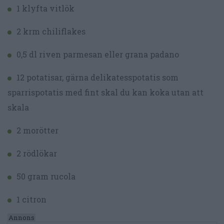
1 klyfta vitlök
2 krm chiliflakes
0,5 dl riven parmesan eller grana padano
12 potatisar, gärna delikatesspotatis som
sparrispotatis med fint skal du kan koka utan att
skala
2 morötter
2 rödlökar
50 gram rucola
1 citron