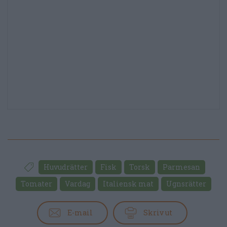
Huvudrätter
Fisk
Torsk
Parmesan
Tomater
Vardag
Italiensk mat
Ugnsrätter
E-mail
Skriv ut