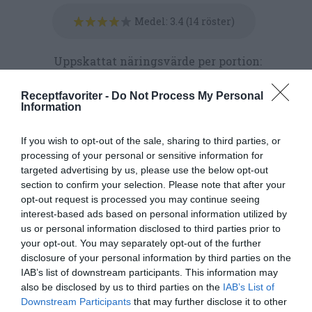
Medel:
3.4
(
14
röster)
Uppskattat näringsvärde per portion:
622 kcal
Receptfavoriter -
Do Not Process My Personal
Publicerat:
2012-01-30
,
Uppdaterat:
2020-12-08
Information
If you wish to opt-out of the sale, sharing to third parties, or
Författare:
Henrik
processing of your personal or sensitive information for
targeted advertising by us, please use the below opt-out
Mattsson
section to confirm your selection. Please note that after your
opt-out request is processed you may continue seeing
Jag är matskribent samt kock
interest-based ads based on personal information utilized by
med en fil. kand i
us or personal information disclosed to third parties prior to
Måltidsvetenskap från
your opt-out. You may separately opt-out of the further
disclosure of your personal information by third parties on the
restauranghögskolan i Grythyttan. På denna sida
IAB’s list of downstream participants. This information may
delar jag med mig av tusentals olika recept för alla
also be disclosed by us to third parties on the
IAB’s List of
smaker - noviser som hemmakockar. Alla recept
Downstream Participants
that may further disclose it to other
har jag provlagat, skrivit och fotat så att du ska