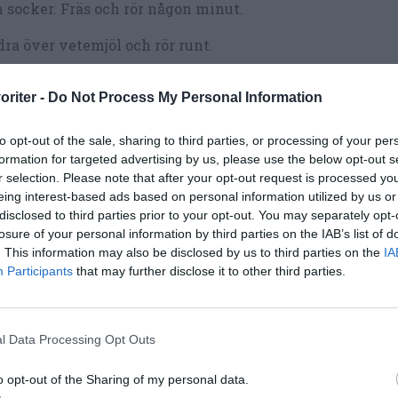
 socker. Fräs och rör någon minut.
ra över vetemjöl och rör runt.
lsätt krossade tomater samt majs. Skölj ur burkarna elle
oriter -
Do Not Process My Personal Information
 en skvätt vatten och tillsätt. Rör om.
 såsen puttra i 10-20 minuter medan du kokar pastan. Rö
to opt-out of the sale, sharing to third parties, or processing of your per
formation for targeted advertising by us, please use the below opt-out s
r selection. Please note that after your opt-out request is processed y
eing interest-based ads based on personal information utilized by us or
 ost.
disclosed to third parties prior to your opt-out. You may separately opt-
lsätt grädden innan servering, rör om och koka upp.
losure of your personal information by third parties on the IAB’s list of
. This information may also be disclosed by us to third parties on the
IA
aka av tomatsåsen med salt och svartpeppar.
Participants
that may further disclose it to other third parties.
vera tomatsåsen med quorn till pastan samt riven ost, s
t bröd.
l Data Processing Opt Outs
o opt-out of the Sharing of my personal data.