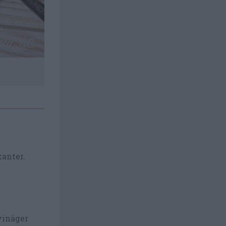
kanter.
 vinäger