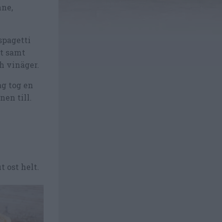
nne,
spagetti
ot samt
ch vinäger.
ag tog en
en till.
 ost helt.