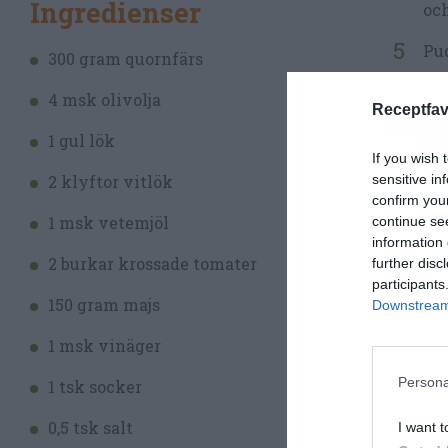
Ingredienser
och
Pud
300 gram quornfärs
Til
4 msk olivolja
Receptfav
med
1 gul lök
Låt
If you wish 
sensitive in
2 klyftor vitlök
då.
confirm you
1 msk vetemjöl
continue se
Riv
information 
2 burkar krossade tomater
Til
further disc
participants
150 gram majs
Sm
Downstream 
1 msk vinäger
Ser
got
Persona
1 tsk socker
0,5 tsk salt
I want t