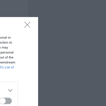
r paketen
r då och
sonal or
ection to
ou may
 personal
out of the
 downstream
B’s List of
allad och