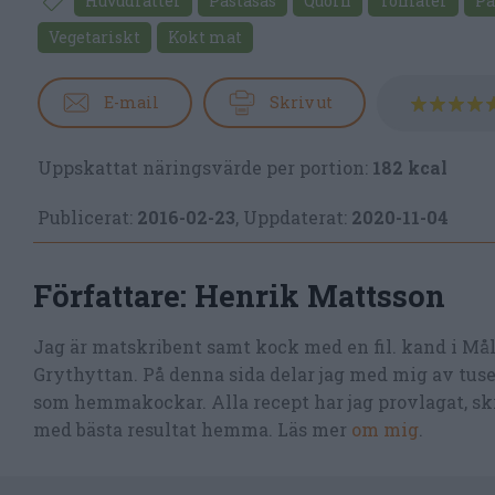
Huvudrätter
Pastasås
Quorn
Tomater
Pa
Vegetariskt
Kokt mat
E-mail
Skriv ut
Uppskattat näringsvärde per portion:
182 kcal
Publicerat:
2016-02-23
,
Uppdaterat:
2020-11-04
Författare:
Henrik Mattsson
Jag är matskribent samt kock med en fil. kand i Må
Grythyttan. På denna sida delar jag med mig av tusen
som hemmakockar. Alla recept har jag provlagat, skr
med bästa resultat hemma. Läs mer
om mig
.