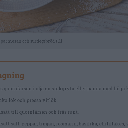
parmesan och surdegsbröd till.
lagning
s quornfärsen i olja en stekgryta eller panna med höga 
ka lök och pressa vitlök.
lsätt till quornfärsen och fräs runt.
lsätt salt, peppar, timjan, rosmarin, basilika, chiliflakes,