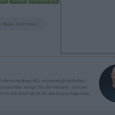
sta
Vardag
Italiensk mat
Medel:
4.4
(
5
röster)
ltidsvetenskap från restauranghögskolan i
tals olika recept för alla smaker - noviser
ivit och fotat så att du ska kunna laga dem