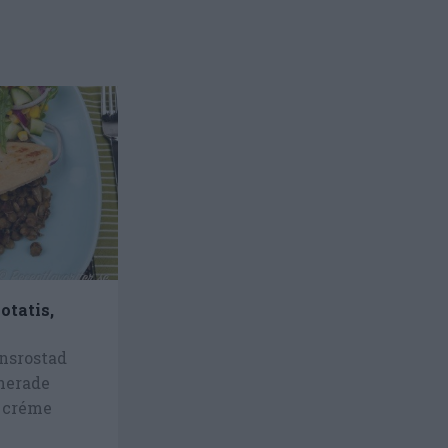
otatis,
nsrostad
inerade
d créme