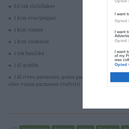
Opted 
0,5 tsk chiliflakes
I want t
1 krm svartpeppar
Opted 
1 krm timjan
I want 
Advertis
Opted 
1 krm rosmarin
I want t
1 tsk basilika
of my P
was col
1 dl grädde
Opted 
1 dl riven parmesan, grana padano
eller vegan parmesan (valfritt)