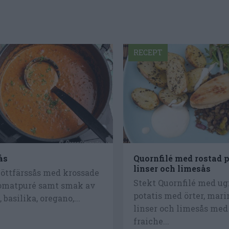
RECEPT
ås
Quornfilé med rostad p
linser och limesås
köttfärssås med krossade
Stekt Quornfilé med ug
tomatpuré samt smak av
potatis med örter, mar
, basilika, oregano,...
linser och limesås me
fraiche...