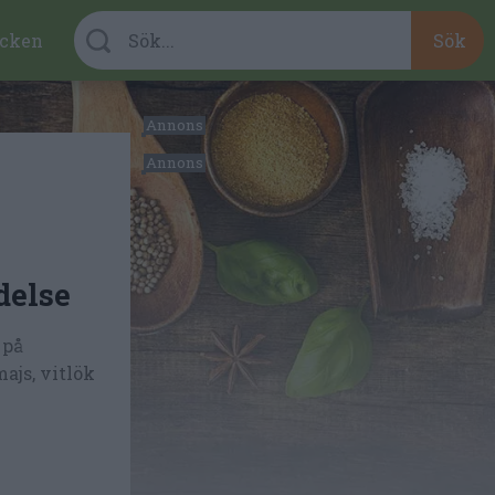
cken
delse
 på
ajs, vitlök