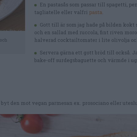
En pastasås som passar till spagetti, pe
tagliatelle eller valfri
pasta
.
Gott till är som jag hade på bilden kokt 
och en sallad med ruccola, fint riven mor
halverad cocktailtomater i lite olivolja o
 och
Servera gärna ett gott bröd till också. J
bake-off surdegsbaguette och värmde i ugn
 byt den mot vegan parmesan ex. prosociano eller uteslut