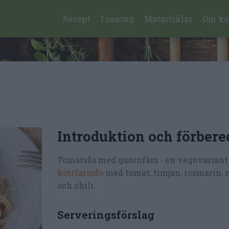
Recept
I säsong
Matartiklar
Om ko
Introduktion och förbere
Tomatsås med quornfärs - en vegovariant
köttfärssås
med tomat, timjan, rosmarin, m
och chili.
Serveringsförslag