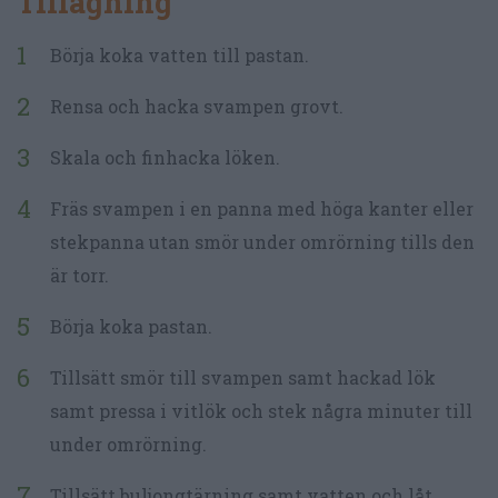
Tillagning
Börja koka vatten till pastan.
Rensa och hacka svampen grovt.
Skala och finhacka löken.
Fräs svampen i en panna med höga kanter eller
stekpanna utan smör under omrörning tills den
är torr.
Börja koka pastan.
Tillsätt smör till svampen samt hackad lök
samt pressa i vitlök och stek några minuter till
under omrörning.
Tillsätt buljongtärning samt vatten och låt