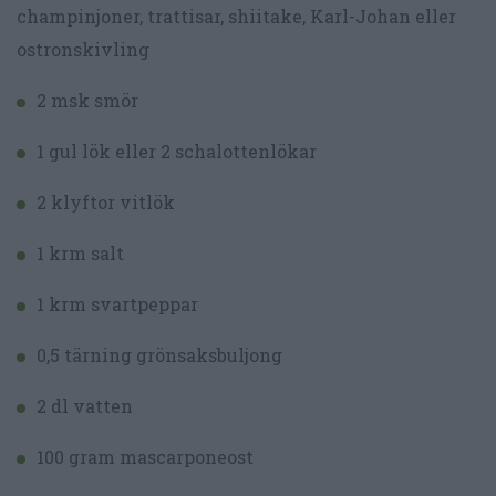
champinjoner, trattisar, shiitake, Karl-Johan eller
ostronskivling
2 msk smör
1 gul lök eller 2 schalottenlökar
2 klyftor vitlök
1 krm salt
1 krm svartpeppar
0,5 tärning grönsaksbuljong
2 dl vatten
100 gram mascarponeost