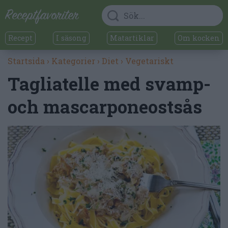
Recept
I säsong
Matartiklar
Om kocken
Startsida
›
Kategorier
›
Diet
›
Vegetariskt
Tagliatelle med svamp-
och mascarponeostsås