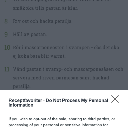
småkoka tills pastan är klar.
Riv ost och hacka persilja.
Häll av pastan.
Rör i mascarponeosten i svampen - obs det ska
ej koka bara blir varmt.
Vänd pastan i svamp- och mascarponesåsen och
servera med riven parmesan samt hackad
persilja.
Receptfavoriter -
Do Not Process My Personal
Information
If you wish to opt-out of the sale, sharing to third parties, or
processing of your personal or sensitive information for