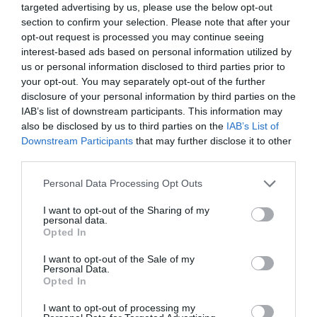
targeted advertising by us, please use the below opt-out
section to confirm your selection. Please note that after your
opt-out request is processed you may continue seeing
interest-based ads based on personal information utilized by
us or personal information disclosed to third parties prior to
your opt-out. You may separately opt-out of the further
disclosure of your personal information by third parties on the
IAB’s list of downstream participants. This information may
also be disclosed by us to third parties on the
IAB’s List of
Downstream Participants
that may further disclose it to other
third parties.
Personal Data Processing Opt Outs
I want to opt-out of the Sharing of my
Huvudrätter
Pasta
Mascarpone
Svamp
personal data.
Opted In
Fest
Vardag
Italiensk mat
Vegetariskt
I want to opt-out of the Sale of my
Kokt mat
Personal Data.
Opted In
E-mail
Skriv ut
I want to opt-out of processing my