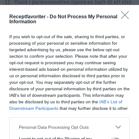
Vänd i parmesanosten (spara en halv dl att strö
över pastan vid servering), persiljan och
Receptfavoriter -
Do Not Process My Personal
ärtorna.
Information
Smaka av pastan med svartpeppar och salt.
If you wish to opt-out of the sale, sharing to third parties, or
processing of your personal or sensitive information for
Skiva kycklingfiléerna - gärna snett mot
targeted advertising by us, please use the below opt-out
section to confirm your selection. Please note that after your
köttfibrerna.
opt-out request is processed you may continue seeing
interest-based ads based on personal information utilized by
Servera pasta Alfredo med lite riven parmesan
us or personal information disclosed to third parties prior to
och kycklingen på toppen.
your opt-out. You may separately opt-out of the further
disclosure of your personal information by third parties on the
IAB’s list of downstream participants. This information may
also be disclosed by us to third parties on the
IAB’s List of
Downstream Participants
that may further disclose it to other
third parties.
Personal Data Processing Opt Outs
I want to opt-out of the Sharing of my