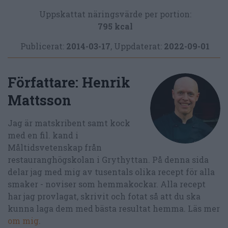
Uppskattat näringsvärde per portion:
795 kcal
Publicerat:
2014-03-17
,
Uppdaterat:
2022-09-01
Författare:
Henrik
Mattsson
Jag är matskribent samt kock
med en fil. kand i
Måltidsvetenskap från
restauranghögskolan i Grythyttan. På denna sida
delar jag med mig av tusentals olika recept för alla
smaker - noviser som hemmakockar. Alla recept
har jag provlagat, skrivit och fotat så att du ska
kunna laga dem med bästa resultat hemma. Läs mer
om mig
.