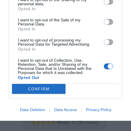
personal data.
Opted In
I want to opt-out of the Sale of my
Personal Data.
Opted In
I want to opt-out of processing my
Personal Data for Targeted Advertising.
Opted In
I want to opt-out of Collection, Use,
Retention, Sale, and/or Sharing of my
Personal Data that Is Unrelated with the
Purposes for which it was collected.
Opted Out
Huvudrätter
Kyckling
Pasta
Parmesan
Kycklingfilé
Vardag
Italiensk mat
Kokt mat
CONFIRM
E-mail
Skriv ut
Data Deletion
Data Access
Privacy Policy
Medel:
4.1
(
33
röster)