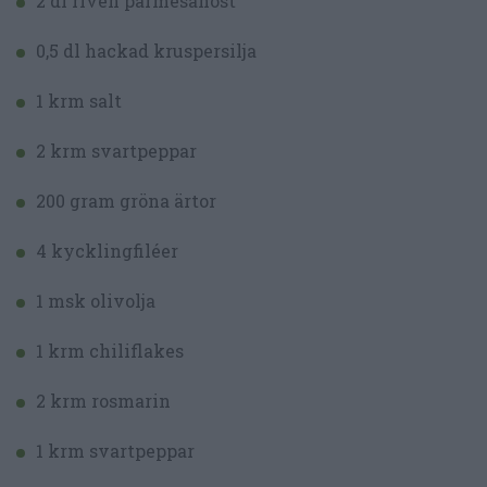
2 dl riven parmesanost
0,5 dl hackad kruspersilja
1 krm salt
2 krm svartpeppar
200 gram gröna ärtor
4 kycklingfiléer
1 msk olivolja
1 krm chiliflakes
2 krm rosmarin
1 krm svartpeppar