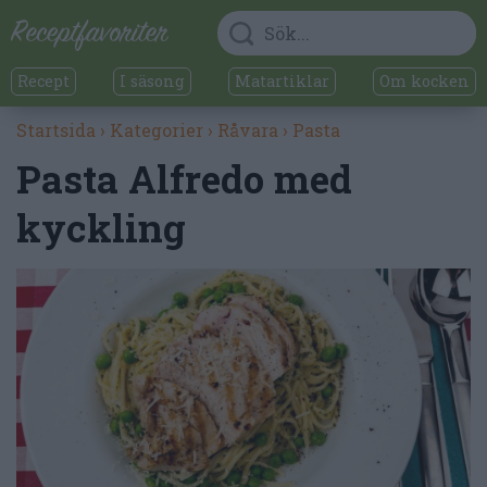
Recept
I säsong
Matartiklar
Om kocken
Startsida
›
Kategorier
›
Råvara
›
Pasta
Pasta Alfredo med
kyckling