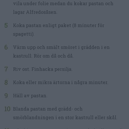
vila under folie medan du kokar pastan och
lagar Alfredosåsen.
Koka pastan enligt paket (8 minuter för
spagetti).
Värm upp och smält smöret i grädden i en
kastrull. Rör om då och då.
Riv ost. Finhacka persilja.
Koka eller mikra ärtorna i några minuter.
Häll av pastan.
Blanda pastan med grädd- och
smörblandningen i en stor kastrull eller skål.