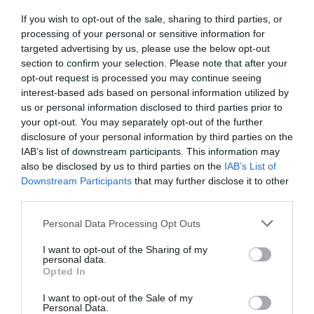
Måltidsvetenskap från
restauranghögskolan i Grythyttan. På denna sida
If you wish to opt-out of the sale, sharing to third parties, or
delar jag med mig av tusentals olika recept för alla
processing of your personal or sensitive information for
targeted advertising by us, please use the below opt-out
smaker - noviser som hemmakockar. Alla recept
section to confirm your selection. Please note that after your
har jag provlagat, skrivit och fotat så att du ska
opt-out request is processed you may continue seeing
kunna laga dem med bästa resultat hemma. Läs mer
interest-based ads based on personal information utilized by
om mig
.
us or personal information disclosed to third parties prior to
your opt-out. You may separately opt-out of the further
disclosure of your personal information by third parties on the
IAB’s list of downstream participants. This information may
also be disclosed by us to third parties on the
IAB’s List of
Tillbehör och liknande:
Downstream Participants
that may further disclose it to other
third parties.
RECEPT
Personal Data Processing Opt Outs
I want to opt-out of the Sharing of my
personal data.
Opted In
I want to opt-out of the Sale of my
Personal Data.