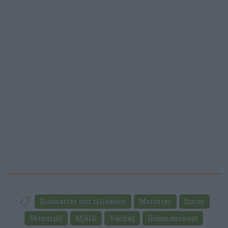
Sidorätter och tillbehör
Morötter
Smör
Vetemjöl
Mjölk
Vardag
Husmanskost