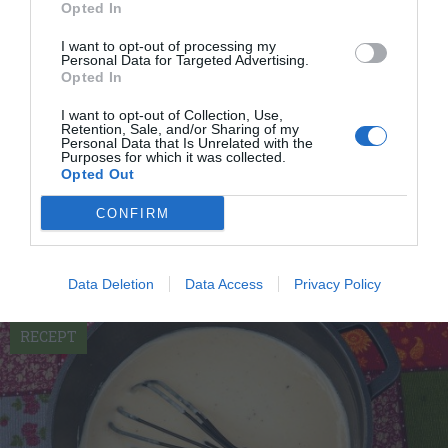
Opted In
I want to opt-out of processing my
Personal Data for Targeted Advertising.
Opted In
I want to opt-out of Collection, Use,
Retention, Sale, and/or Sharing of my
Bechamelsås eller vit sås
Personal Data that Is Unrelated with the
Purposes for which it was collected.
Bechamelsås är en vit sås med mjölk, smör, grädde
Opted Out
och vetemjöl. Användning Bechamelsås används
till...
CONFIRM
Data Deletion
Data Access
Privacy Policy
RECEPT