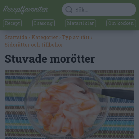
Recept
I säsong
Matartiklar
Om kocken
Startsida
›
Kategorier
›
Typ av rätt
›
Sidorätter och tillbehör
Stuvade morötter