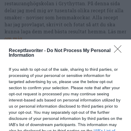
restauranghögskolan i Grythyttan. På denna sida
delar jag med mig av tusentals olika recept för alla
smaker - noviser som hemmakockar. Alla recept
har jag provlagat, skrivit och fotat så att du ska
kunna laga dem med bästa resultat hemma. Läs mer
om mig
.
Receptfavoriter -
Do Not Process My Personal
Information
Tillbehör och liknande:
If you wish to opt-out of the sale, sharing to third parties, or
processing of your personal or sensitive information for
targeted advertising by us, please use the below opt-out
RECEPT
section to confirm your selection. Please note that after your
opt-out request is processed you may continue seeing
interest-based ads based on personal information utilized by
us or personal information disclosed to third parties prior to
your opt-out. You may separately opt-out of the further
disclosure of your personal information by third parties on the
IAB’s list of downstream participants. This information may
also be disclosed by us to third parties on the
IAB’s List of