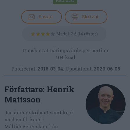
Kall mat
E-mail
Skriv ut
Medel:
3.6
(
14
röster)
Uppskattat näringsvärde per portion:
104 kcal
Publicerat:
2016-03-04
,
Uppdaterat:
2020-06-05
Författare:
Henrik
Mattsson
Jag är matskribent samt kock
med en fil. kand i
Måltidsvetenskap från