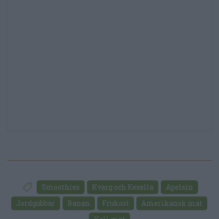
Smoothies
Kvarg och Kesella
Apelsin
Jordgubbar
Banan
Frukost
Amerikansk mat