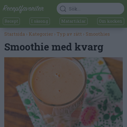
Recept
I säsong
Matartiklar
Om kocken
Startsida
›
Kategorier
›
Typ av rätt
›
Smoothies
Smoothie med kvarg