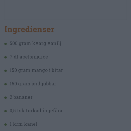
Ingredienser
500 gram kvarg vanilj
7 dl apelsinjuice
150 gram mango i bitar
150 gram jordgubbar
2 bananer
0,5 tsk torkad ingefära
1 krm kanel