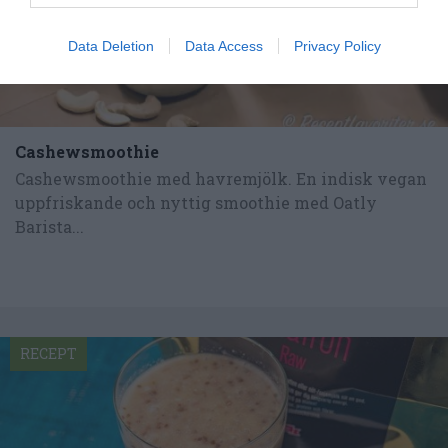
Data Deletion
Data Access
Privacy Policy
Cashewsmoothie
Cashewsmoothie med havremjölk. En indisk vegan
uppfriskande och nyttig smoothie med Oatly
Barista...
RECEPT