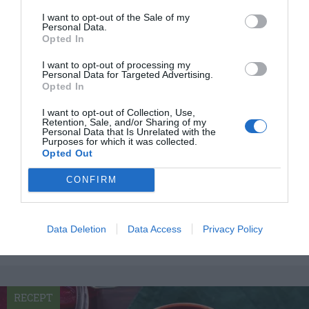
I want to opt-out of the Sale of my
Personal Data.
Opted In
I want to opt-out of processing my
Personal Data for Targeted Advertising.
Opted In
I want to opt-out of Collection, Use,
Retention, Sale, and/or Sharing of my
Personal Data that Is Unrelated with the
Purposes for which it was collected.
Opted Out
Inlagda polkabetor och gulbetor
Inlagda polkabetor och gulbetor. En variant på
CONFIRM
vanliga inlagda rödbetor . Betor är lätt att lägga in...
Data Deletion
Data Access
Privacy Policy
RECEPT