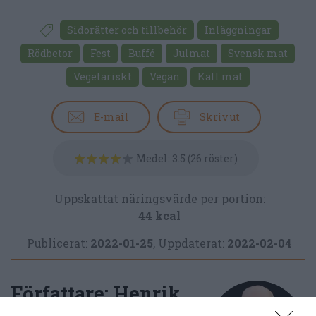
Sidorätter och tillbehör
Inläggningar
Rödbetor
Fest
Buffé
Julmat
Svensk mat
Vegetariskt
Vegan
Kall mat
E-mail
Skriv ut
Medel:
3.5
(
26
röster)
Uppskattat näringsvärde per portion:
44 kcal
Publicerat:
2022-01-25
,
Uppdaterat:
2022-02-04
Författare:
Henrik