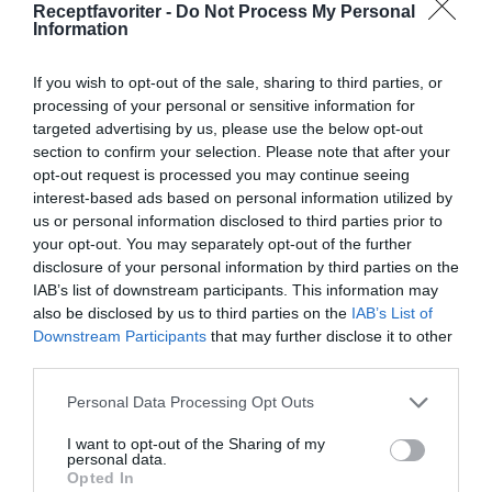
Mattsson
Receptfavoriter -
Do Not Process My Personal
Information
Jag är matskribent samt kock
med en fil. kand i
If you wish to opt-out of the sale, sharing to third parties, or
Måltidsvetenskap från
processing of your personal or sensitive information for
targeted advertising by us, please use the below opt-out
restauranghögskolan i Grythyttan. På denna sida
section to confirm your selection. Please note that after your
delar jag med mig av tusentals olika recept för alla
opt-out request is processed you may continue seeing
smaker - noviser som hemmakockar. Alla recept
interest-based ads based on personal information utilized by
har jag provlagat, skrivit och fotat så att du ska
us or personal information disclosed to third parties prior to
kunna laga dem med bästa resultat hemma. Läs mer
your opt-out. You may separately opt-out of the further
om mig
.
disclosure of your personal information by third parties on the
IAB’s list of downstream participants. This information may
also be disclosed by us to third parties on the
IAB’s List of
Downstream Participants
that may further disclose it to other
third parties.
Tillbehör och liknande:
Personal Data Processing Opt Outs
RECEPT
I want to opt-out of the Sharing of my
personal data.
Opted In