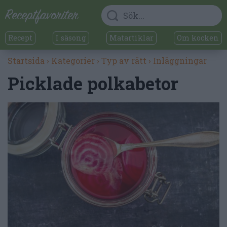
Recept
I säsong
Matartiklar
Om kocken
Startsida
›
Kategorier
›
Typ av rätt
›
Inläggningar
Picklade polkabetor