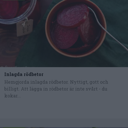
Inlagda rödbetor
Hemgjorda inlagda rödbetor. Nyttigt, gott och
billigt. Att lägga in rödbetor är inte svårt - du
kokar...