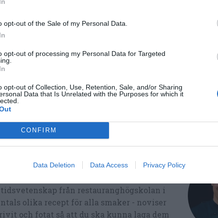
In
o opt-out of the Sale of my Personal Data.
In
Rom
Fest
Buffé
to opt-out of processing my Personal Data for Targeted
ing.
In
Medel:
4.4
(
16
röster)
o opt-out of Collection, Use, Retention, Sale, and/or Sharing
ersonal Data that Is Unrelated with the Purposes for which it
lected.
Out
CONFIRM
Data Deletion
Data Access
Privacy Policy
ltidsvetenskap från restauranghögskolan i
tals olika recept för alla smaker - noviser
ivit och fotat så att du ska kunna laga dem