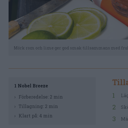
Mörk rom och lime ger god smak tillsammans med frukt
Til
1 Nobel Breeze
Läg
Förberedelse:
2 min
Tillagning:
2 min
Skö
Klart på:
4 min
Mät