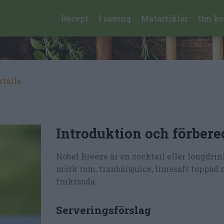
Recept
I säsong
Matartiklar
Om ko
ktails
Introduktion och förbere
Nobel Breeze är en cocktail eller longdri
mörk rom, tranbärsjuice, limesaft toppad 
fruktsoda.
Serveringsförslag