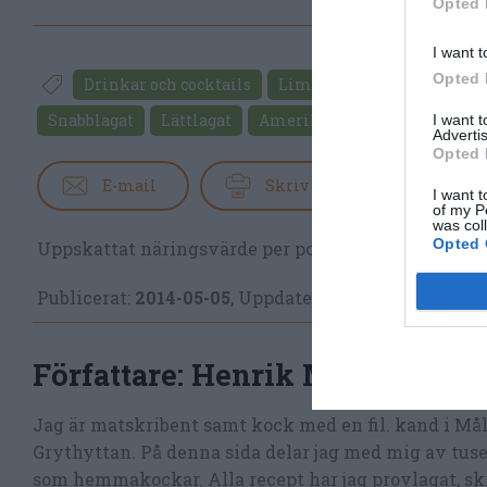
Opted 
I want t
Opted 
Drinkar och cocktails
Lime
Tranbärsjuice
Snabblagat
Lättlagat
Amerikansk mat
I want 
Advertis
Opted 
E-mail
Skriv ut
I want t
of my P
was col
Opted 
Uppskattat näringsvärde per portion:
143 kcal
Publicerat:
2014-05-05
,
Uppdaterat:
2021-11-03
Författare:
Henrik Mattsson
Jag är matskribent samt kock med en fil. kand i Må
Grythyttan. På denna sida delar jag med mig av tusen
som hemmakockar. Alla recept har jag provlagat, skr