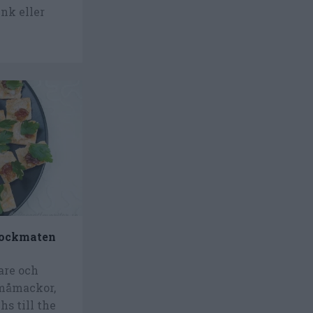
nk eller
plockmaten
tare och
småmackor,
s till the