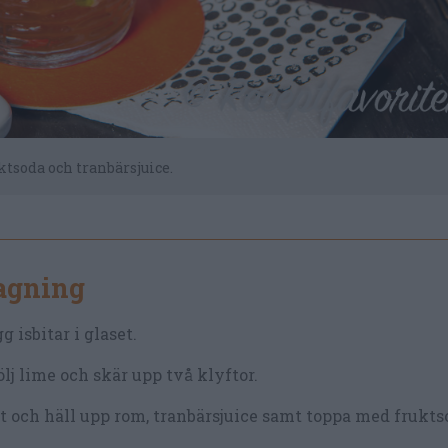
soda och tranbärsjuice.
lagning
g isbitar i glaset.
lj lime och skär upp två klyftor.
 och häll upp rom, tranbärsjuice samt toppa med frukts