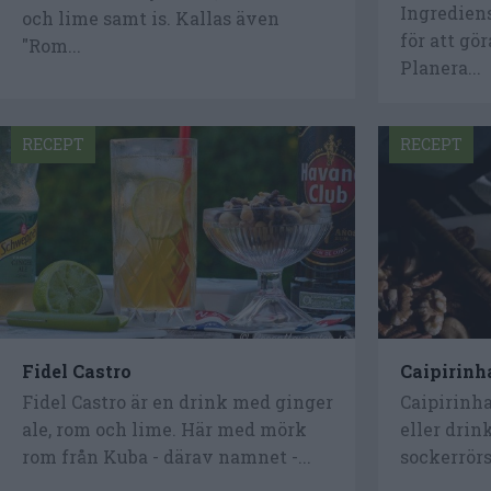
Ingredien
och lime samt is. Kallas även
för att gö
"Rom...
Planera...
RECEPT
RECEPT
Fidel Castro
Caipirinh
Fidel Castro är en drink med ginger
Caipirinha
ale, rom och lime. Här med mörk
eller drin
rom från Kuba - därav namnet -...
sockerrörss