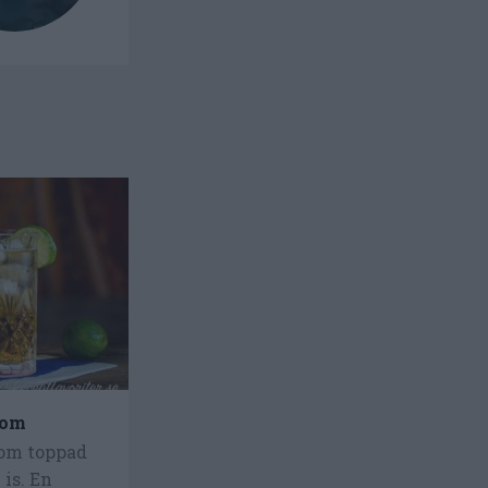
rom
rom toppad
is. En