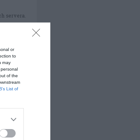
ch servera.
sonal or
ection to
ou may
 personal
out of the
 downstream
B’s List of