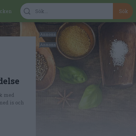
cken
delse
nk med
med is och