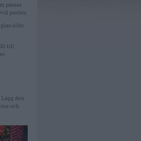
m passar
 vid poolen.
-glas eller
l till
er.
. Lägg den
lime och