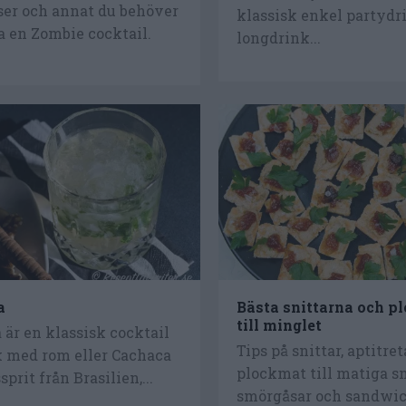
ser och annat du behöver
klassisk enkel partydri
ra en Zombie cocktail.
longdrink...
a
Bästa snittarna och 
till minglet
 är en klassisk cocktail
Tips på snittar, aptitre
k med rom eller Cachaca
plockmat till matiga 
prit från Brasilien,...
smörgåsar och sandwich