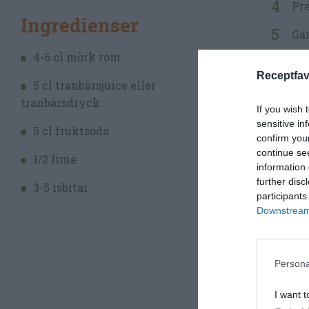
Pre
Ingredienser
Gar
4-6 cl mörk rom
Receptfav
5 cl tranbärsjuice eller
tranbärsdryck
If you wish 
sensitive in
5 cl fruktsoda
confirm you
continue se
1/2 lime
information 
further disc
3-5 isbitar
participants
Downstream 
Persona
I want t